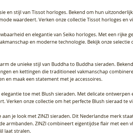
sie en stijl van Tissot horloges. Bekend om hun uitzonderli
 mode waardeert. Verken onze collectie Tissot horloges en vin
uwbaarheid en elegantie van Seiko horloges. Met een rijke ge
vakmanschap en moderne technologie. Bekijk onze selectie 
arm de unieke stijl van Buddha to Buddha sieraden. Bekend
gen en kettingen die traditioneel vakmanschap combineren 
en en maak een statement met je accessoires.
e elegantie toe met Blush sieraden. Met delicate ontwerpen 
 Verken onze collectie om het perfecte Blush sieraad te vind
 aan je look met ZINZI sieraden. Dit Nederlandse merk staat
de armbanden. ZINZI combineert eigentijdse flair met een vl
l laat stralen.