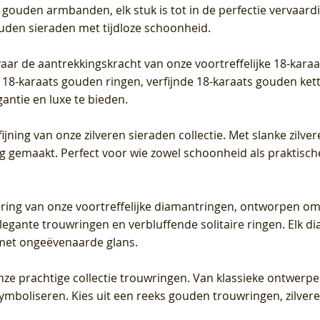
 gouden armbanden, elk stuk is tot in de perfectie vervaard
ouden sieraden met tijdloze schoonheid.
vaar de aantrekkingskracht van onze voortreffelijke 18-kar
te 18-karaats gouden ringen, verfijnde 18-karaats gouden k
gantie en luxe te bieden.
ijning van onze zilveren sieraden collectie. Met slanke zilvere
org gemaakt. Perfect voor wie zowel schoonheid als praktisc
tering van onze voortreffelijke diamantringen, ontworpen om
legante trouwringen en verbluffende solitaire ringen. Elk dia
met ongeëvenaarde glans.
 onze prachtige collectie trouwringen. Van klassieke ontwerp
 symboliseren. Kies uit een reeks gouden trouwringen, zilv