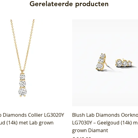
Gerelateerde producten
b Diamonds Collier LG3020Y
Blush Lab Diamonds Oorkn
ud (14k) met Lab grown
LG7030Y – Geelgoud (14k) m
grown Diamant