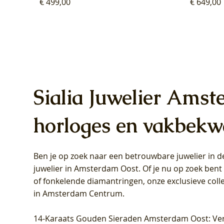
Prijs
Prijs
€ 499,00
€ 649,00
Sialia Juwelier Amst
horloges en vakbekw
Ben je op zoek naar een betrouwbare juwelier in
Blush Lab Diamonds Oorhangers
Blush Lab Diamonds Collier LG3019Y
Blush Lab Diamonds Ring LG1031Y -
Blush L
Blush La
Blush La
juwelier in Amsterdam Oost
. Of je nu op zoek ben
LG9006Y/S - Geelgoud (14k) met Lab
– Geelgoud (14k) met Lab grown
Geelgoud (14k) met Lab grown
LG9007Y/
Geelgoud
Geelgoud
of fonkelende diamantringen, onze exclusieve coll
grown Diamant
Diamant
Diamant
grown D
Diamant
Diamant
in Amsterdam Centrum
.
Prijs
Prijs
Prijs
Prijs
Prijs
Prijs
€ 349,00
€ 599,00
€ 849,00
€ 449,00
€ 899,00
€ 1.049,0
14-Karaats Gouden Sieraden Amsterdam Oost
: Ve