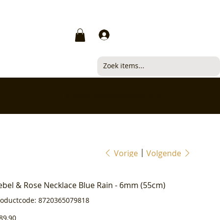
Inloggen
✅ Klanten beoordelen ons met 4,7/5
Vorige
Volgende
ebel & Rose Necklace Blue Rain - 6mm (55cm)
Productcode
roductcode:
8720365079818
8720365079818
js
89,90