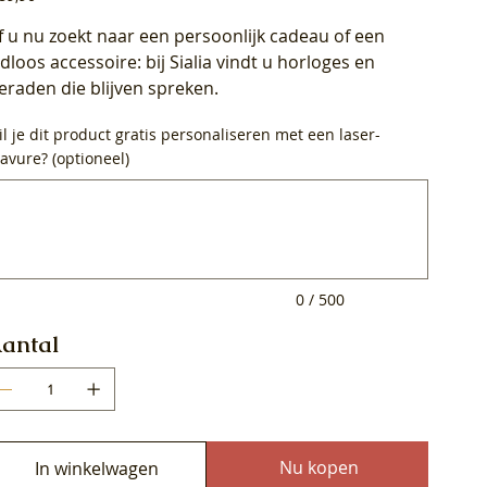
f u nu zoekt naar een persoonlijk cadeau of een
ijdloos accessoire: bij Sialia vindt u horloges en
ieraden die blijven spreken.
l je dit product gratis personaliseren met een laser-
avure? (optioneel)
0
ens.
0 / 500
antal
Nu kopen
In winkelwagen