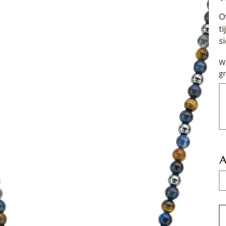
O
t
s
Wi
gr
Tot
50
tek
A