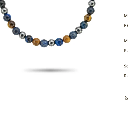
M
R
M
Ro
Se
R