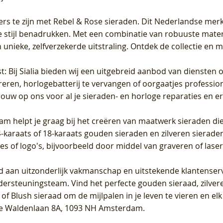
ers te zijn met Rebel & Rose sieraden. Dit Nederlandse merk 
 stijl benadrukken. Met een combinatie van robuuste materia
unieke, zelfverzekerde uitstraling. Ontdek de collectie en m
st
: Bij Sialia bieden wij een uitgebreid aanbod van diensten 
areren, horlogebatterij te vervangen of oorgaatjes professi
rouw op ons voor al je sieraden- en horloge reparaties en e
am helpt je graag bij het creëren van maatwerk sieraden die
raats of 18-karaats gouden sieraden en zilveren sieraden, 
es of logo's, bijvoorbeeld door middel van
graveren
of laser
jd aan uitzonderlijk vakmanschap en uitstekende
klantenser
dersteuningsteam. Vind het perfecte gouden sieraad, zilvere
f Blush sieraad om de mijlpalen in je leven te vieren en el
, te Waldenlaan 8A, 1093 NH Amsterdam.