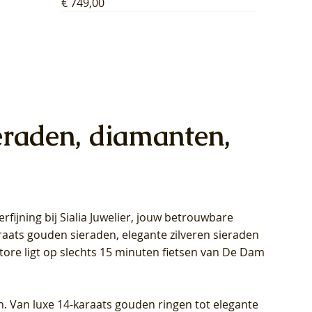
Prijs
€ 749,00
eraden, diamanten,
rfijning bij Sialia Juwelier,
jouw betrouwbare
1028Y -
oppen
oppen
Blush Lab Diamonds Collier LG3014Y
Blush Lab Diamonds Ring LG1029Y -
Blush Lab Diamonds Oorknoppen
araats gouden sieraden, elegante zilveren sieraden
wn
et Lab
et Lab
- Geelgoud (14k) met Lab grown
Geelgoud (14k) met Lab grown
LG7033Y – Geelgoud (14k) met Lab
Store ligt op slechts 15 minuten fietsen van De Dam
Diamant
Diamant
grown Diamant
Prijs
Prijs
Prijs
€ 449,00
€ 699,00
€ 799,00
n. Van luxe 14-karaats gouden ringen tot elegante