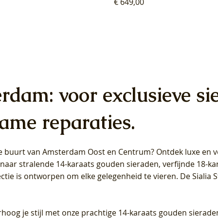
Prijs
€ 649,00
erdam: voor exclusieve si
ame reparaties.
 de buurt van Amsterdam
Oost
en
Centrum
? Ontdek luxe en ve
ab Diamonds Oorhangers
b Diamonds Ring LG1042Y –
b Diamonds Ring LG1044Y –
Blush Lab Diamonds Ring LG
Blush Lab Diamonds Oorkn
Blush Lab Diamonds Oorkn
t naar stralende 14-karaats gouden sieraden, verfijnde 18-k
S - Geelgoud (14k) met Lab
 (14k) met Lab grown
 (14k) met Lab grown
Geelgoud (14k) met Lab gro
LG7027Y - Geelgoud (14k) m
LG7026Y - Geelgoud (14k) m
ectie is ontworpen om elke gelegenheid te vieren.
De Sialia 
iamant
Diamant
grown Diamant
grown Diamant
Prijs
Prijs
Prijs
0
€ 649,00
€ 649,00
€ 549,00
rhoog je stijl met onze prachtige 14-karaats gouden sierade