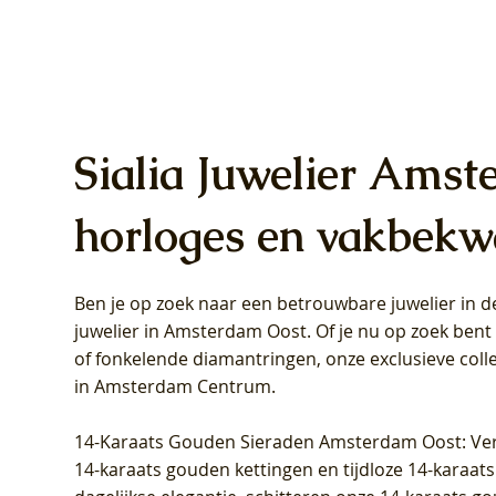
Sialia Juwelier Amst
horloges en vakbekw
Ben je op zoek naar een betrouwbare juwelier in
Blush Lab Diamonds Oorhangers
Blush Lab Diamonds Collier LG3019Y
Blush Lab Diamonds Ring LG1031Y -
Blush L
Blush La
Blush La
juwelier in Amsterdam Oost
. Of je nu op zoek ben
LG9006Y/S - Geelgoud (14k) met Lab
– Geelgoud (14k) met Lab grown
Geelgoud (14k) met Lab grown
LG9007Y/
Geelgoud
Geelgoud
of fonkelende diamantringen, onze exclusieve coll
grown Diamant
Diamant
Diamant
grown D
Diamant
Diamant
in Amsterdam Centrum
.
Prijs
Prijs
Prijs
Prijs
Prijs
Prijs
€ 349,00
€ 599,00
€ 849,00
€ 449,00
€ 899,00
€ 1.049,0
14-Karaats Gouden Sieraden Amsterdam Oost
: Ve
14-karaats gouden kettingen en tijdloze 14-karaats