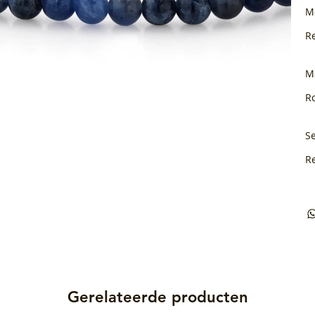
M
R
M
Ro
Se
R
Gerelateerde producten