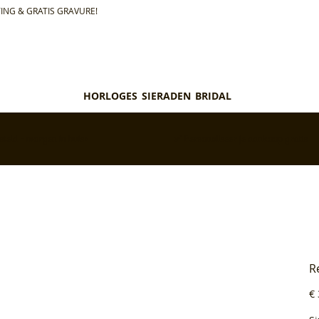
ING & GRATIS GRAVURE!
HORLOGES
SIERADEN
BRIDAL
teld = morgen in huis*
✅ Personaliseer je aankoop gratis
R
Pri
€ 