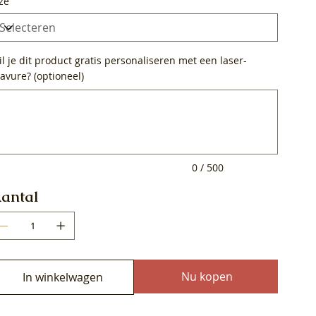
ze
l je dit product gratis personaliseren met een laser-
avure? (optioneel)
0
ens.
0 / 500
antal
Nu kopen
In winkelwagen