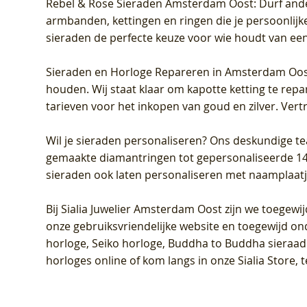
Rebel & Rose Sieraden Amsterdam Oost
: Durf and
armbanden, kettingen en ringen die je persoonlijke
sieraden de perfecte keuze voor wie houdt van een 
Sieraden en Horloge Repareren in Amsterdam Oo
houden. Wij staat klaar om kapotte ketting te rep
tarieven voor het inkopen van goud en zilver. Vert
Wil je sieraden personaliseren
? Ons deskundige te
gemaakte diamantringen tot gepersonaliseerde 14-ka
sieraden ook laten personaliseren met naamplaatj
Bij
Sialia Juwelier Amsterdam Oost
zijn we toegewi
onze gebruiksvriendelijke website en toegewijd on
horloge, Seiko horloge, Buddha to Buddha sieraad o
horloges online of kom langs in onze Sialia Store