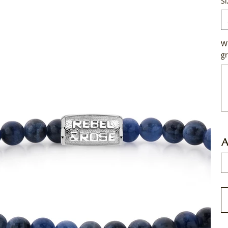
Si
Wi
gr
Tot
50
tek
A