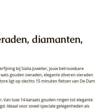
eraden, diamanten,
rfijning bij Sialia Juwelier,
jouw betrouwbare
1028Y -
oppen
oppen
Blush Lab Diamonds Collier LG3014Y
Blush Lab Diamonds Ring LG1029Y -
Blush Lab Diamonds Oorknoppen
araats gouden sieraden, elegante zilveren sieraden
wn
et Lab
et Lab
- Geelgoud (14k) met Lab grown
Geelgoud (14k) met Lab grown
LG7033Y – Geelgoud (14k) met Lab
Store ligt op slechts 15 minuten fietsen van De Dam
Diamant
Diamant
grown Diamant
Prijs
Prijs
Prijs
€ 449,00
€ 699,00
€ 799,00
n. Van luxe 14-karaats gouden ringen tot elegante
igd. Ideaal voor zowel speciale gelegenheden als