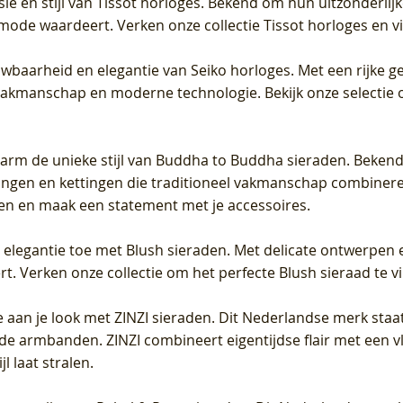
sie en stijl van Tissot horloges. Bekend om hun uitzonderli
 mode waardeert. Verken onze collectie Tissot horloges en vin
uwbaarheid en elegantie van Seiko horloges. Met een rijke ge
vakmanschap en moderne technologie. Bekijk onze selectie 
arm de unieke stijl van Buddha to Buddha sieraden. Bekend
gen en kettingen die traditioneel vakmanschap combineren 
en en maak een statement met je accessoires.
e elegantie toe met Blush sieraden. Met delicate ontwerpen 
 Verken onze collectie om het perfecte Blush sieraad te vind
 aan je look met ZINZI sieraden. Dit Nederlandse merk staat
de armbanden. ZINZI combineert eigentijdse flair met een vl
l laat stralen.