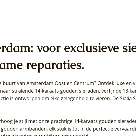
erdam: voor exclusieve si
ame reparaties.
 de buurt van Amsterdam
Oost
en
Centrum
? Ontdek luxe en ve
ab Diamonds Oorhangers
b Diamonds Ring LG1042Y –
b Diamonds Ring LG1044Y –
Blush Lab Diamonds Ring LG
Blush Lab Diamonds Oorkn
Blush Lab Diamonds Oorkn
t naar stralende 14-karaats gouden sieraden, verfijnde 18-k
S - Geelgoud (14k) met Lab
 (14k) met Lab grown
 (14k) met Lab grown
Geelgoud (14k) met Lab gro
LG7027Y - Geelgoud (14k) m
LG7026Y - Geelgoud (14k) m
ectie is ontworpen om elke gelegenheid te vieren.
De Sialia 
iamant
Diamant
grown Diamant
grown Diamant
Prijs
Prijs
Prijs
0
€ 649,00
€ 649,00
€ 549,00
rhoog je stijl met onze prachtige 14-karaats gouden sierade
 gouden armbanden, elk stuk is tot in de perfectie vervaard