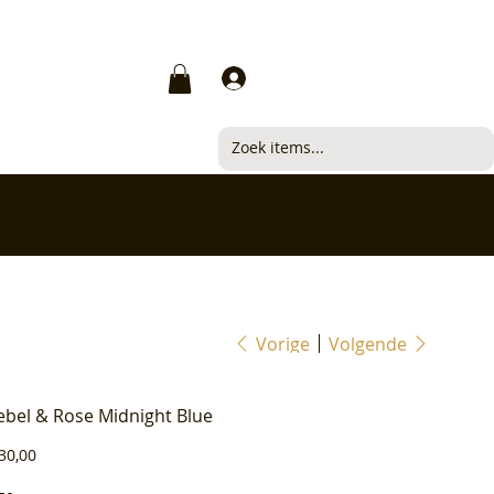
Inloggen
✅ Klanten beoordelen ons met 4,7/5
Vorige
Volgende
ebel & Rose Midnight Blue
js
30,00