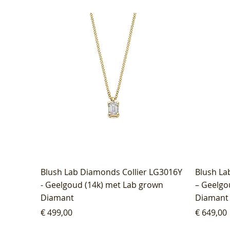
Blush Lab Diamonds Collier LG3016Y
Blush La
- Geelgoud (14k) met Lab grown
– Geelgo
Diamant
Diamant
Prijs
Prijs
€ 499,00
€ 649,00