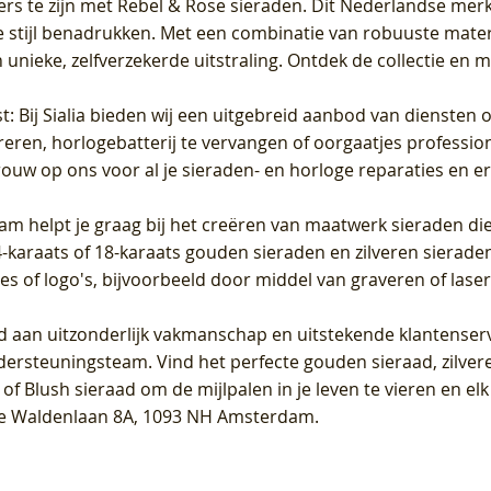
ers te zijn met Rebel & Rose sieraden. Dit Nederlandse merk 
 stijl benadrukken. Met een combinatie van robuuste materia
unieke, zelfverzekerde uitstraling. Ontdek de collectie en m
st
: Bij Sialia bieden wij een uitgebreid aanbod van diensten 
areren, horlogebatterij te vervangen of oorgaatjes professi
rouw op ons voor al je sieraden- en horloge reparaties en e
am helpt je graag bij het creëren van maatwerk sieraden die
raats of 18-karaats gouden sieraden en zilveren sieraden, 
es of logo's, bijvoorbeeld door middel van
graveren
of laser
jd aan uitzonderlijk vakmanschap en uitstekende
klantenser
dersteuningsteam. Vind het perfecte gouden sieraad, zilvere
f Blush sieraad om de mijlpalen in je leven te vieren en el
, te Waldenlaan 8A, 1093 NH Amsterdam.