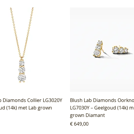
b Diamonds Collier LG3020Y
Blush Lab Diamonds Oorkn
ud (14k) met Lab grown
LG7030Y – Geelgoud (14k) m
grown Diamant
Prijs
€ 649,00