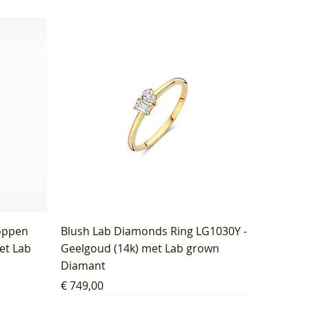
oppen
Blush Lab Diamonds Ring LG1030Y -
et Lab
Geelgoud (14k) met Lab grown
Diamant
Prijs
€ 749,00