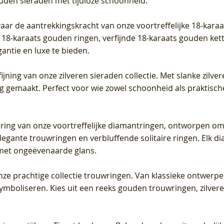
ouden sieraden met tijdloze schoonheid.
vaar de aantrekkingskracht van onze voortreffelijke 18-kar
te 18-karaats gouden ringen, verfijnde 18-karaats gouden k
gantie en luxe te bieden.
ijning van onze zilveren sieraden collectie. Met slanke zilvere
org gemaakt. Perfect voor wie zowel schoonheid als praktisc
tering van onze voortreffelijke diamantringen, ontworpen om
legante trouwringen en verbluffende solitaire ringen. Elk dia
met ongeëvenaarde glans.
 onze prachtige collectie trouwringen. Van klassieke ontwerp
 symboliseren. Kies uit een reeks gouden trouwringen, zilv