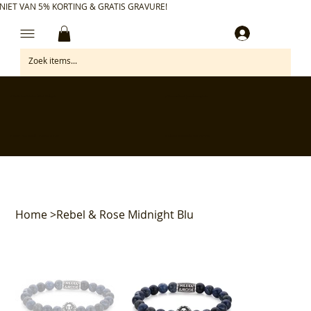
NIET VAN 5% KORTING & GRATIS GRAVURE!
Inloggen
✅ Gratis retourneren binnen 30 dagen
✅ Personaliseer je aankoop gratis
✅ Voor 17:00 besteld = morgen in huis*
✅ Klanten beoordelen ons met 4,7/5
Home
>
Rebel & Rose Midnight Blu