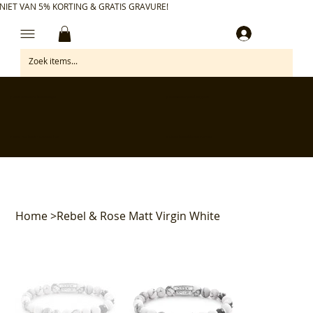
NIET VAN 5% KORTING & GRATIS GRAVURE!
Inloggen
✅ Gratis retourneren binnen 30 dagen
✅ Personaliseer je aankoop gratis
✅ Voor 17:00 besteld = morgen in huis*
✅ Klanten beoordelen ons met 4,7/5
Home
>
Rebel & Rose Matt Virgin White