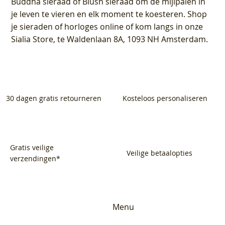
Buddha sieraad of Blush sieraad om de mijlpalen in
je leven te vieren en elk moment te koesteren. Shop
je sieraden of horloges online of kom langs in onze
Sialia Store, te Waldenlaan 8A, 1093 NH Amsterdam.
30 dagen gratis retourneren
Kosteloos personaliseren
Gratis veilige
Veilige betaalopties
verzendingen*
Menu