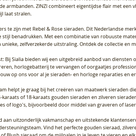
de armbanden. ZINZI combineert eigentijdse flair met een vl
l laat stralen.
ers te zijn met Rebel & Rose sieraden. Dit Nederlandse merk 
 stijl benadrukken. Met een combinatie van robuuste materia
unieke, zelfverzekerde uitstraling. Ontdek de collectie en m
st
: Bij Sialia bieden wij een uitgebreid aanbod van diensten 
areren, horlogebatterij te vervangen of oorgaatjes professi
rouw op ons voor al je sieraden- en horloge reparaties en e
am helpt je graag bij het creëren van maatwerk sieraden die
raats of 18-karaats gouden sieraden en zilveren sieraden, 
es of logo's, bijvoorbeeld door middel van
graveren
of laser
jd aan uitzonderlijk vakmanschap en uitstekende
klantenser
dersteuningsteam. Vind het perfecte gouden sieraad, zilvere
f Blush sieraad om de mijlpalen in je leven te vieren en el