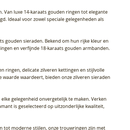
Prijs
Prijs
Prijs
€ 449,00
€ 699,00
€ 799,00
n. Van luxe 14-karaats gouden ringen tot elegante
igd. Ideaal voor zowel speciale gelegenheden als
aats gouden sieraden. Bekend om hun rijke kleur en
ettingen en verfijnde 18-karaats gouden armbanden.
n ringen, delicate zilveren kettingen en stijlvolle
he waarde waardeert, bieden onze zilveren sieraden
 elke gelegenheid onvergetelijk te maken. Verken
mant is geselecteerd op uitzonderlijke kwaliteit,
en tot moderne stijlen, onze trouwringen zijn met