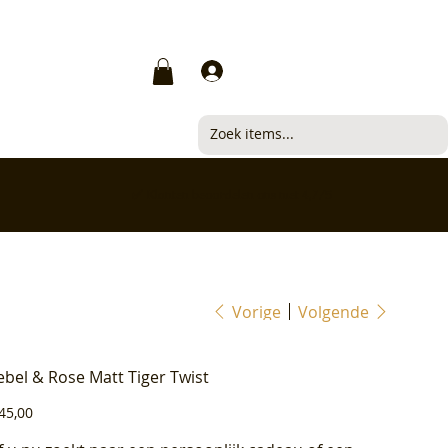
Inloggen
✅ Klanten beoordelen ons met 4,7/5
Vorige
Volgende
ebel & Rose Matt Tiger Twist
js
45,00