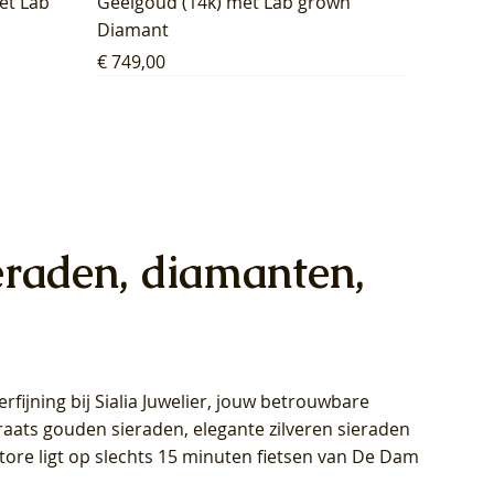
et Lab
Geelgoud (14k) met Lab grown
Diamant
Prijs
€ 749,00
eraden, diamanten,
rfijning bij Sialia Juwelier,
jouw betrouwbare
1028Y -
oppen
oppen
Blush Lab Diamonds Collier LG3014Y
Blush Lab Diamonds Ring LG1029Y -
Blush Lab Diamonds Oorknoppen
araats gouden sieraden, elegante zilveren sieraden
wn
et Lab
et Lab
- Geelgoud (14k) met Lab grown
Geelgoud (14k) met Lab grown
LG7033Y – Geelgoud (14k) met Lab
Store ligt op slechts 15 minuten fietsen van De Dam
Diamant
Diamant
grown Diamant