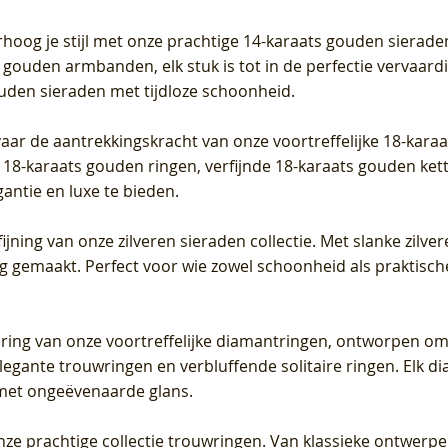
Prijs
Prijs
Prijs
0
€ 649,00
€ 649,00
€ 549,00
rhoog je stijl met onze prachtige 14-karaats gouden sierade
 gouden armbanden, elk stuk is tot in de perfectie vervaard
ouden sieraden met tijdloze schoonheid.
vaar de aantrekkingskracht van onze voortreffelijke 18-kar
te 18-karaats gouden ringen, verfijnde 18-karaats gouden k
gantie en luxe te bieden.
ijning van onze zilveren sieraden collectie. Met slanke zilvere
org gemaakt. Perfect voor wie zowel schoonheid als praktisc
tering van onze voortreffelijke diamantringen, ontworpen om
legante trouwringen en verbluffende solitaire ringen. Elk dia
met ongeëvenaarde glans.
 onze prachtige collectie trouwringen. Van klassieke ontwerp