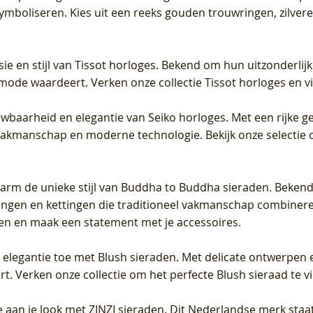
 symboliseren. Kies uit een reeks gouden trouwringen, zilv
sie en stijl van Tissot horloges. Bekend om hun uitzonderli
 mode waardeert. Verken onze collectie Tissot horloges en vin
uwbaarheid en elegantie van Seiko horloges. Met een rijke ge
vakmanschap en moderne technologie. Bekijk onze selectie 
arm de unieke stijl van Buddha to Buddha sieraden. Bekend
gen en kettingen die traditioneel vakmanschap combineren 
en en maak een statement met je accessoires.
e elegantie toe met Blush sieraden. Met delicate ontwerpen 
 Verken onze collectie om het perfecte Blush sieraad te vind
 aan je look met ZINZI sieraden. Dit Nederlandse merk staat