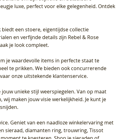
eugje luxe, perfect voor elke gelegenheid. Ontdek
biedt een stoere, eigentijdse collectie
len en verfijnde details zijn Rebel & Rose
aak je look compleet.
om je waardevolle items in perfecte staat te
oneel te prikken. We bieden ook concurrerende
rvaar onze uitstekende klantenservice.
 jouw unieke stijl weerspiegelen. Van op maat
wij maken jouw visie werkelijkheid. Je kunt je
snijden.
vice
. Geniet van een naadloze winkelervaring met
n sieraad, diamanten ring, trouwring, Tissot
k moment te koesteren. Shop je sieraden of