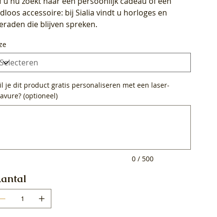
f u nu zoekt naar een persoonlijk cadeau of een
ijdloos accessoire: bij Sialia vindt u horloges en
ieraden die blijven spreken.
ze
l je dit product gratis personaliseren met een laser-
avure? (optioneel)
0
ens.
0 / 500
antal