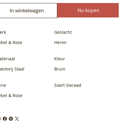
Nu kopen
In winkelwagen
erk
Geslacht
ebel & Rose
Heren
ateriaal
Kleur
estvrij Staal
Bruin
rie
Soort Sieraad
ebel & Rose