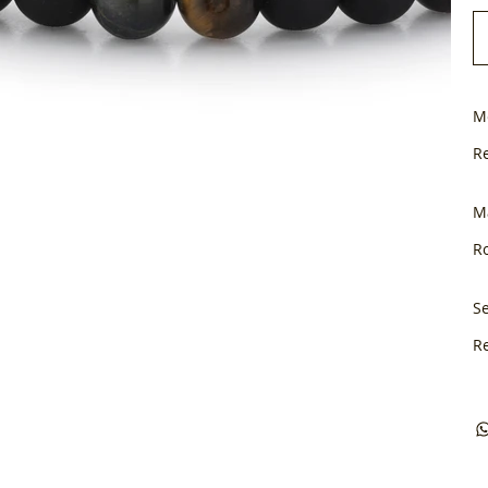
M
R
M
Ro
Se
R