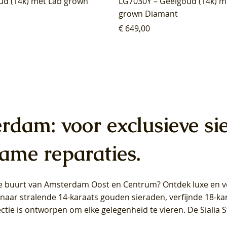
ud (14k) met Lab grown
LG7030Y – Geelgoud (14k) m
grown Diamant
Prijs
€ 649,00
erdam: voor exclusieve si
ame reparaties.
 de buurt van Amsterdam
Oost
en
Centrum
? Ontdek luxe en ve
ab Diamonds Oorhangers
b Diamonds Ring LG1042Y –
b Diamonds Ring LG1044Y –
Blush Lab Diamonds Ring LG
Blush Lab Diamonds Oorkn
Blush Lab Diamonds Oorkn
t naar stralende 14-karaats gouden sieraden, verfijnde 18-k
S - Geelgoud (14k) met Lab
 (14k) met Lab grown
 (14k) met Lab grown
Geelgoud (14k) met Lab gro
LG7027Y - Geelgoud (14k) m
LG7026Y - Geelgoud (14k) m
ectie is ontworpen om elke gelegenheid te vieren.
De Sialia 
iamant
Diamant
grown Diamant
grown Diamant