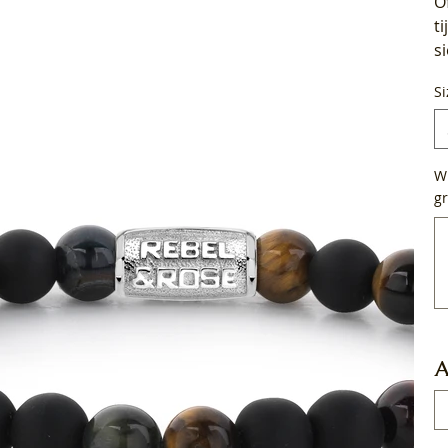
O
t
s
Si
Wi
gr
Tot
50
tek
A