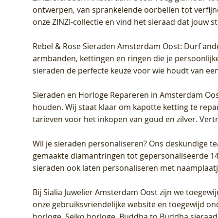
ontwerpen, van sprankelende oorbellen tot verfijn
onze ZINZI-collectie en vind het sieraad dat jouw stij
Rebel & Rose Sieraden Amsterdam Oost
: Durf and
armbanden, kettingen en ringen die je persoonlijke
sieraden de perfecte keuze voor wie houdt van een 
Sieraden en Horloge Repareren in Amsterdam Oo
houden. Wij staat klaar om kapotte ketting te rep
tarieven voor het inkopen van goud en zilver. Vert
Wil je sieraden personaliseren
? Ons deskundige te
gemaakte diamantringen tot gepersonaliseerde 14-ka
sieraden ook laten personaliseren met naamplaatj
Bij
Sialia Juwelier Amsterdam Oost
zijn we toegewi
onze gebruiksvriendelijke website en toegewijd on
horloge, Seiko horloge, Buddha to Buddha sieraad o