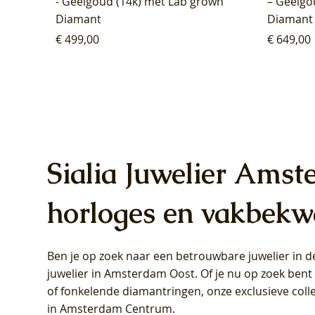
- Geelgoud (14k) met Lab grown
– Geelgo
Diamant
Diamant
Prijs
Prijs
€ 499,00
€ 649,00
Sialia Juwelier Amst
horloges en vakbekw
Ben je op zoek naar een betrouwbare juwelier in
Blush Lab Diamonds Oorhangers
Blush Lab Diamonds Collier LG3019Y
Blush Lab Diamonds Ring LG1031Y -
Blush L
Blush La
Blush La
juwelier in Amsterdam Oost
. Of je nu op zoek ben
LG9006Y/S - Geelgoud (14k) met Lab
– Geelgoud (14k) met Lab grown
Geelgoud (14k) met Lab grown
LG9007Y/
Geelgoud
Geelgoud
of fonkelende diamantringen, onze exclusieve coll
grown Diamant
Diamant
Diamant
grown D
Diamant
Diamant
in Amsterdam Centrum
.