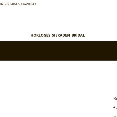
ING & GRATIS GRAVURE!
HORLOGES
SIERADEN
BRIDAL
teld = morgen in huis*
✅ Personaliseer je aankoop gratis
R
Pri
€ 