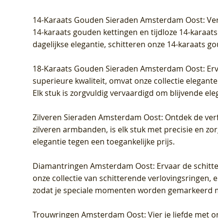
Prijs
Prijs
Prijs
Prijs
Prijs
Prijs
€ 349,00
€ 599,00
€ 849,00
€ 449,00
€ 899,00
€ 1.049,0
14-Karaats Gouden Sieraden Amsterdam Oost
: Ve
14-karaats gouden kettingen en tijdloze 14-karaats
dagelijkse elegantie, schitteren onze 14-karaats g
18-Karaats Gouden Sieraden Amsterdam Oost
: Er
superieure kwaliteit, omvat onze collectie elegan
Elk stuk is zorgvuldig vervaardigd om blijvende ele
Zilveren Sieraden Amsterdam Oost
: Ontdek de verf
zilveren armbanden, is elk stuk met precisie en z
elegantie tegen een toegankelijke prijs.
Diamantringen Amsterdam Oost
: Ervaar de schit
onze collectie van schitterende verlovingsringen, e
zodat je speciale momenten worden gemarkeerd 
Trouwringen Amsterdam Oost
: Vier je liefde met