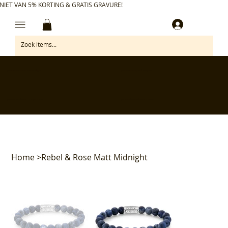
NIET VAN 5% KORTING & GRATIS GRAVURE!
Inloggen
✅ Gratis retourneren binnen 30 dagen
✅ Personaliseer je aankoop gratis
✅ Voor 17:00 besteld = morgen in huis*
✅ Klanten beoordelen ons met 4,7/5
Home
>
Rebel & Rose Matt Midnight