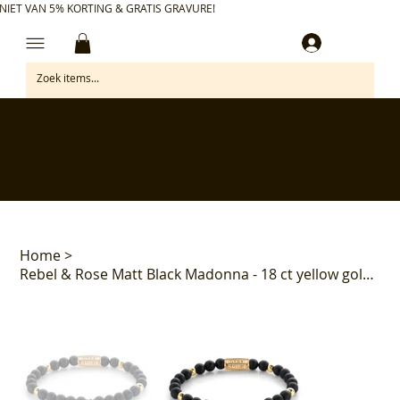
NIET VAN 5% KORTING & GRATIS GRAVURE!
Inloggen
✅ Gratis retourneren binnen 30 dagen
✅ Personaliseer je aankoop gratis
✅ Voor 17:00 besteld = morgen in huis*
✅ Klanten beoordelen ons met 4,7/5
Home
>
Rebel & Rose Matt Black Madonna - 18 ct yellow gold ionplated