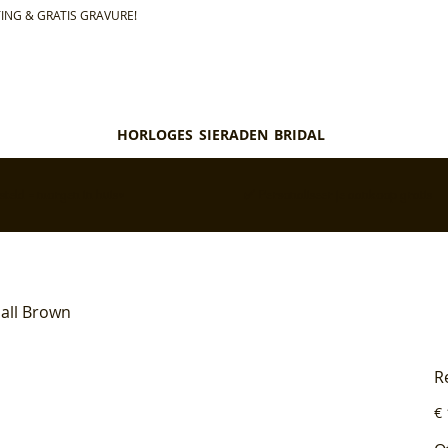
ING & GRATIS GRAVURE!
HORLOGES
SIERADEN
BRIDAL
teld = morgen in huis*
✅ Personaliseer je aankoop gratis
all Brown
R
Pri
€ 