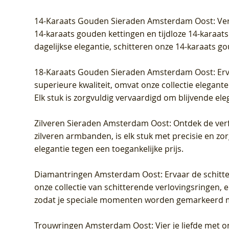
Prijs
Prijs
Prijs
Prijs
Prijs
Prijs
€ 349,00
€ 599,00
€ 849,00
€ 449,00
€ 899,00
€ 1.049,0
14-Karaats Gouden Sieraden Amsterdam Oost
: Ve
14-karaats gouden kettingen en tijdloze 14-karaats
dagelijkse elegantie, schitteren onze 14-karaats g
18-Karaats Gouden Sieraden Amsterdam Oost
: Er
superieure kwaliteit, omvat onze collectie elegan
Elk stuk is zorgvuldig vervaardigd om blijvende ele
Zilveren Sieraden Amsterdam Oost
: Ontdek de verf
zilveren armbanden, is elk stuk met precisie en z
elegantie tegen een toegankelijke prijs.
Diamantringen Amsterdam Oost
: Ervaar de schit
onze collectie van schitterende verlovingsringen, e
zodat je speciale momenten worden gemarkeerd 
Trouwringen Amsterdam Oost
: Vier je liefde met