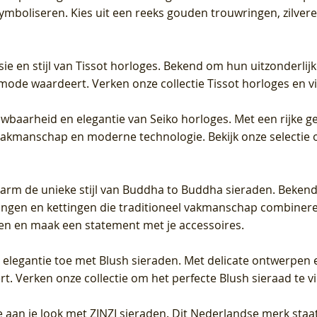
 symboliseren. Kies uit een reeks gouden trouwringen, zilv
sie en stijl van Tissot horloges. Bekend om hun uitzonderli
 mode waardeert. Verken onze collectie Tissot horloges en vin
uwbaarheid en elegantie van Seiko horloges. Met een rijke ge
vakmanschap en moderne technologie. Bekijk onze selectie 
arm de unieke stijl van Buddha to Buddha sieraden. Bekend
gen en kettingen die traditioneel vakmanschap combineren 
en en maak een statement met je accessoires.
e elegantie toe met Blush sieraden. Met delicate ontwerpen 
 Verken onze collectie om het perfecte Blush sieraad te vind
 aan je look met ZINZI sieraden. Dit Nederlandse merk staat