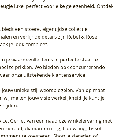
eugje luxe, perfect voor elke gelegenheid. Ontdek
biedt een stoere, eigentijdse collectie
len en verfijnde details zijn Rebel & Rose
aak je look compleet.
om je waardevolle items in perfecte staat te
oneel te prikken. We bieden ook concurrerende
rvaar onze uitstekende klantenservice.
 jouw unieke stijl weerspiegelen. Van op maat
wij maken jouw visie werkelijkheid. Je kunt je
snijden.
vice
. Geniet van een naadloze winkelervaring met
n sieraad, diamanten ring, trouwring, Tissot
k moment te koesteren. Shop je sieraden of