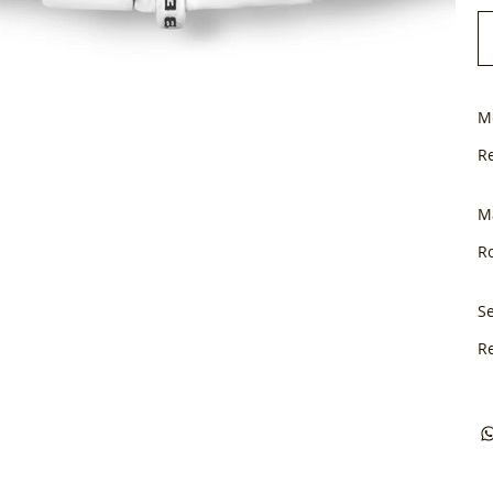
M
R
M
Ro
Se
R