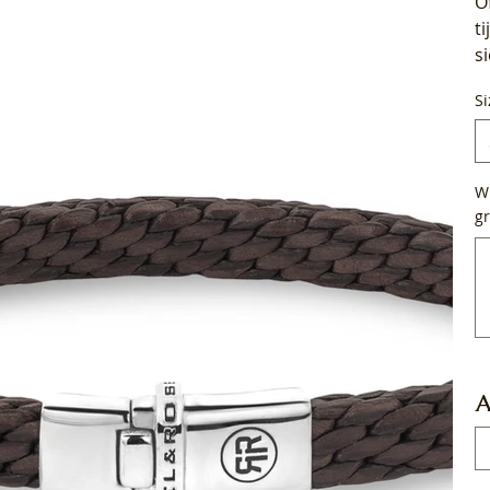
O
t
s
Si
Wi
gr
Tot
50
tek
A