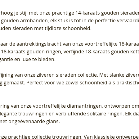
Prijs
Prijs
Prijs
0
€ 649,00
€ 649,00
€ 549,00
rhoog je stijl met onze prachtige 14-karaats gouden sierade
 gouden armbanden, elk stuk is tot in de perfectie vervaard
ouden sieraden met tijdloze schoonheid.
vaar de aantrekkingskracht van onze voortreffelijke 18-kar
te 18-karaats gouden ringen, verfijnde 18-karaats gouden k
gantie en luxe te bieden.
ijning van onze zilveren sieraden collectie. Met slanke zilvere
org gemaakt. Perfect voor wie zowel schoonheid als praktisc
tering van onze voortreffelijke diamantringen, ontworpen om
legante trouwringen en verbluffende solitaire ringen. Elk dia
met ongeëvenaarde glans.
 onze prachtige collectie trouwringen. Van klassieke ontwerp