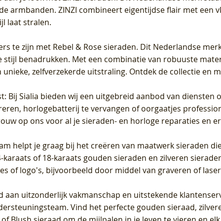
de armbanden. ZINZI combineert eigentijdse flair met een vl
l laat stralen.
ers te zijn met Rebel & Rose sieraden. Dit Nederlandse merk 
 stijl benadrukken. Met een combinatie van robuuste materia
unieke, zelfverzekerde uitstraling. Ontdek de collectie en m
st
: Bij Sialia bieden wij een uitgebreid aanbod van diensten 
areren, horlogebatterij te vervangen of oorgaatjes professi
rouw op ons voor al je sieraden- en horloge reparaties en e
am helpt je graag bij het creëren van maatwerk sieraden die
raats of 18-karaats gouden sieraden en zilveren sieraden, 
es of logo's, bijvoorbeeld door middel van
graveren
of laser
jd aan uitzonderlijk vakmanschap en uitstekende
klantenser
dersteuningsteam. Vind het perfecte gouden sieraad, zilvere
f Blush sieraad om de mijlpalen in je leven te vieren en el