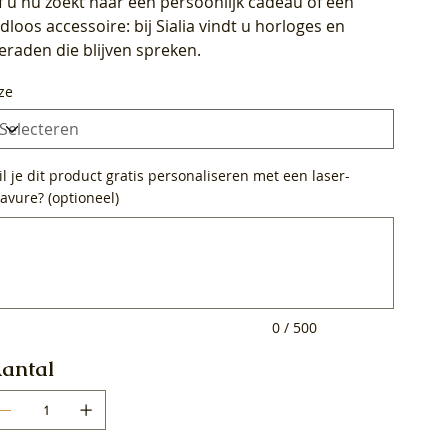
f u nu zoekt naar een persoonlijk cadeau of een
ijdloos accessoire: bij Sialia vindt u horloges en
ieraden die blijven spreken.
ze
l je dit product gratis personaliseren met een laser-
avure? (optioneel)
0
ens.
0 / 500
antal