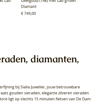
et Lab
Geelgoud (14k) met Lab grown
Diamant
Prijs
€ 749,00
eraden, diamanten,
rfijning bij Sialia Juwelier,
jouw betrouwbare
1028Y -
oppen
oppen
Blush Lab Diamonds Collier LG3014Y
Blush Lab Diamonds Ring LG1029Y -
Blush Lab Diamonds Oorknoppen
araats gouden sieraden, elegante zilveren sieraden
wn
et Lab
et Lab
- Geelgoud (14k) met Lab grown
Geelgoud (14k) met Lab grown
LG7033Y – Geelgoud (14k) met Lab
Store ligt op slechts 15 minuten fietsen van De Dam
Diamant
Diamant
grown Diamant