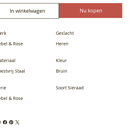
Nu kopen
In winkelwagen
erk
Geslacht
ebel & Rose
Heren
ateriaal
Kleur
estvrij Staal
Bruin
rie
Soort Sieraad
ebel & Rose