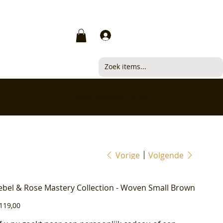
Inloggen
✅ Klanten beoordelen ons met 4,7/5
Vorige
Volgende
ebel & Rose Mastery Collection - Woven Small Brown
js
119,00