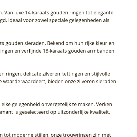
Prijs
Prijs
Prijs
€ 449,00
€ 699,00
€ 799,00
n. Van luxe 14-karaats gouden ringen tot elegante
igd. Ideaal voor zowel speciale gelegenheden als
aats gouden sieraden. Bekend om hun rijke kleur en
ettingen en verfijnde 18-karaats gouden armbanden.
n ringen, delicate zilveren kettingen en stijlvolle
he waarde waardeert, bieden onze zilveren sieraden
 elke gelegenheid onvergetelijk te maken. Verken
mant is geselecteerd op uitzonderlijke kwaliteit,
en tot moderne stijlen, onze trouwringen zijn met