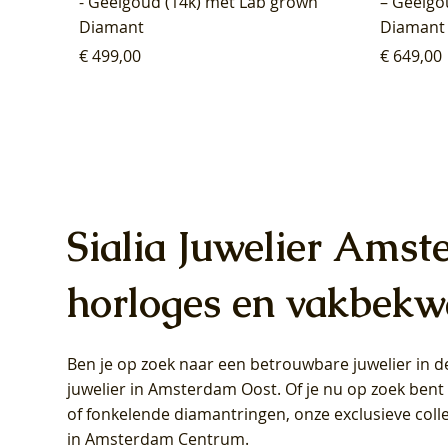
- Geelgoud (14k) met Lab grown
– Geelgo
Diamant
Diamant
Prijs
Prijs
€ 499,00
€ 649,00
Sialia Juwelier Amst
horloges en vakbekw
Ben je op zoek naar een betrouwbare juwelier in
Blush Lab Diamonds Oorhangers
Blush Lab Diamonds Collier LG3019Y
Blush Lab Diamonds Ring LG1031Y -
Blush L
Blush La
Blush La
juwelier in Amsterdam Oost
. Of je nu op zoek ben
LG9006Y/S - Geelgoud (14k) met Lab
– Geelgoud (14k) met Lab grown
Geelgoud (14k) met Lab grown
LG9007Y/
Geelgoud
Geelgoud
of fonkelende diamantringen, onze exclusieve coll
grown Diamant
Diamant
Diamant
grown D
Diamant
Diamant
in Amsterdam Centrum
.