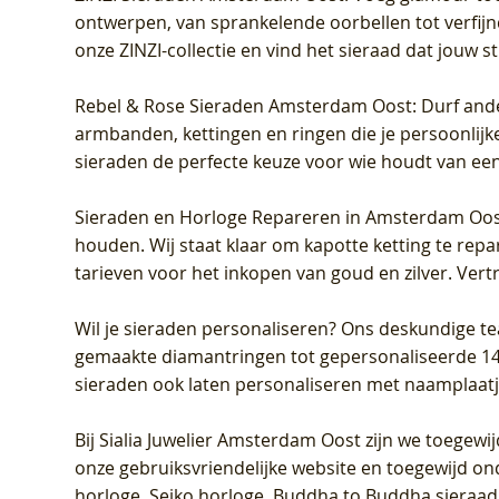
ontwerpen, van sprankelende oorbellen tot verfijn
onze ZINZI-collectie en vind het sieraad dat jouw stij
Rebel & Rose Sieraden Amsterdam Oost
: Durf and
armbanden, kettingen en ringen die je persoonlijke
sieraden de perfecte keuze voor wie houdt van een 
Sieraden en Horloge Repareren in Amsterdam Oo
houden. Wij staat klaar om kapotte ketting te rep
tarieven voor het inkopen van goud en zilver. Vert
Wil je sieraden personaliseren
? Ons deskundige te
gemaakte diamantringen tot gepersonaliseerde 14-ka
sieraden ook laten personaliseren met naamplaatj
Bij
Sialia Juwelier Amsterdam Oost
zijn we toegewi
onze gebruiksvriendelijke website en toegewijd on
horloge, Seiko horloge, Buddha to Buddha sieraad o