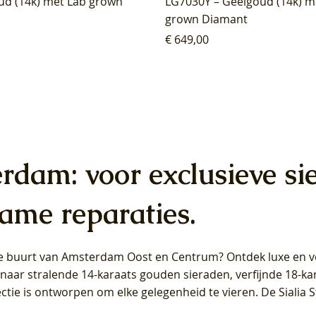
ud (14k) met Lab grown
LG7030Y – Geelgoud (14k) m
grown Diamant
Prijs
€ 649,00
erdam: voor exclusieve si
ame reparaties.
 de buurt van Amsterdam
Oost
en
Centrum
? Ontdek luxe en ve
ab Diamonds Oorhangers
b Diamonds Ring LG1042Y –
b Diamonds Ring LG1044Y –
Blush Lab Diamonds Ring LG
Blush Lab Diamonds Oorkn
Blush Lab Diamonds Oorkn
t naar stralende 14-karaats gouden sieraden, verfijnde 18-k
S - Geelgoud (14k) met Lab
 (14k) met Lab grown
 (14k) met Lab grown
Geelgoud (14k) met Lab gro
LG7027Y - Geelgoud (14k) m
LG7026Y - Geelgoud (14k) m
ectie is ontworpen om elke gelegenheid te vieren.
De Sialia 
iamant
Diamant
grown Diamant
grown Diamant