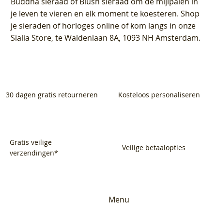
Buddha sieraad of Blush sieraad om de mijlpalen in
je leven te vieren en elk moment te koesteren. Shop
je sieraden of horloges online of kom langs in onze
Sialia Store, te Waldenlaan 8A, 1093 NH Amsterdam.
30 dagen gratis retourneren
Kosteloos personaliseren
Gratis veilige
Veilige betaalopties
verzendingen*
Menu