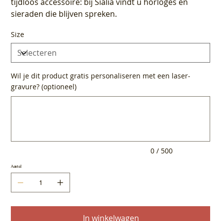
tijdloos accessoire: bij Sialia vindt u horloges en
sieraden die blijven spreken.
Size
Wil je dit product gratis personaliseren met een laser-
gravure? (optioneel)
Tot
500
tekens.
0 / 500
Aantal
In winkelwagen