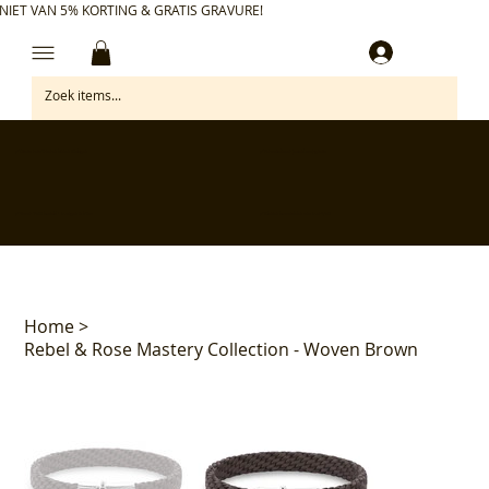
NIET VAN 5% KORTING & GRATIS GRAVURE!
Inloggen
✅ Gratis retourneren binnen 30 dagen
✅ Personaliseer je aankoop gratis
✅ Voor 17:00 besteld = morgen in huis*
✅ Klanten beoordelen ons met 4,7/5
Home
>
Rebel & Rose Mastery Collection - Woven Brown