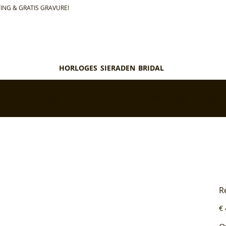
ING & GRATIS GRAVURE!
HORLOGES
SIERADEN
BRIDAL
teld = morgen in huis*
✅ Personaliseer je aankoop gratis
R
Pri
€ 