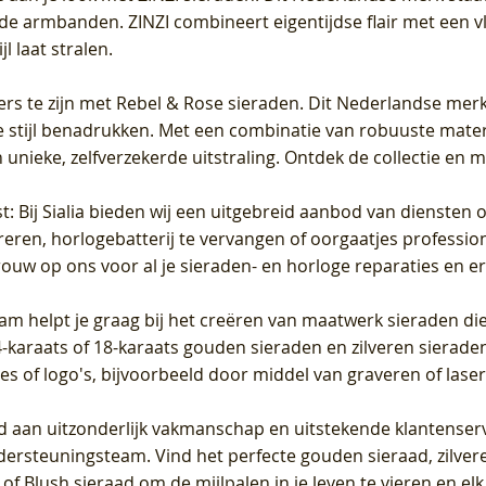
de armbanden. ZINZI combineert eigentijdse flair met een vl
l laat stralen.
ers te zijn met Rebel & Rose sieraden. Dit Nederlandse merk 
 stijl benadrukken. Met een combinatie van robuuste materia
unieke, zelfverzekerde uitstraling. Ontdek de collectie en m
st
: Bij Sialia bieden wij een uitgebreid aanbod van diensten 
areren, horlogebatterij te vervangen of oorgaatjes professi
rouw op ons voor al je sieraden- en horloge reparaties en e
am helpt je graag bij het creëren van maatwerk sieraden die
raats of 18-karaats gouden sieraden en zilveren sieraden, 
es of logo's, bijvoorbeeld door middel van
graveren
of laser
jd aan uitzonderlijk vakmanschap en uitstekende
klantenser
dersteuningsteam. Vind het perfecte gouden sieraad, zilvere
f Blush sieraad om de mijlpalen in je leven te vieren en el