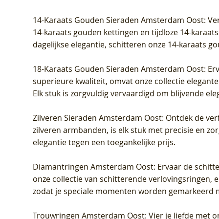
Prijs
Prijs
Prijs
Prijs
Prijs
Prijs
€ 349,00
€ 599,00
€ 849,00
€ 449,00
€ 899,00
€ 1.049,0
14-Karaats Gouden Sieraden Amsterdam Oost
: Ve
14-karaats gouden kettingen en tijdloze 14-karaats
dagelijkse elegantie, schitteren onze 14-karaats g
18-Karaats Gouden Sieraden Amsterdam Oost
: Er
superieure kwaliteit, omvat onze collectie elegan
Elk stuk is zorgvuldig vervaardigd om blijvende ele
Zilveren Sieraden Amsterdam Oost
: Ontdek de verf
zilveren armbanden, is elk stuk met precisie en z
elegantie tegen een toegankelijke prijs.
Diamantringen Amsterdam Oost
: Ervaar de schit
onze collectie van schitterende verlovingsringen, e
zodat je speciale momenten worden gemarkeerd 
Trouwringen Amsterdam Oost
: Vier je liefde met