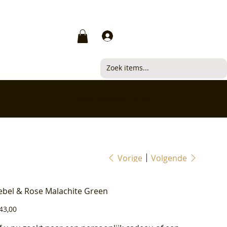
Inloggen
✅ Klanten beoordelen ons met 4,7/5
Vorige
Volgende
ebel & Rose Malachite Green
js
43,00