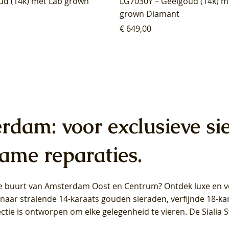
ud (14k) met Lab grown
LG7030Y – Geelgoud (14k) m
grown Diamant
Prijs
€ 649,00
erdam: voor exclusieve si
ame reparaties.
 de buurt van Amsterdam
Oost
en
Centrum
? Ontdek luxe en ve
ab Diamonds Oorhangers
b Diamonds Ring LG1042Y –
b Diamonds Ring LG1044Y –
Blush Lab Diamonds Ring LG
Blush Lab Diamonds Oorkn
Blush Lab Diamonds Oorkn
t naar stralende 14-karaats gouden sieraden, verfijnde 18-k
S - Geelgoud (14k) met Lab
 (14k) met Lab grown
 (14k) met Lab grown
Geelgoud (14k) met Lab gro
LG7027Y - Geelgoud (14k) m
LG7026Y - Geelgoud (14k) m
ectie is ontworpen om elke gelegenheid te vieren.
De Sialia 
iamant
Diamant
grown Diamant
grown Diamant