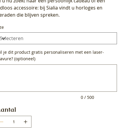
f u nu zoekt naar een persoonlijk cadeau of een
ijdloos accessoire: bij Sialia vindt u horloges en
ieraden die blijven spreken.
ze
l je dit product gratis personaliseren met een laser-
avure? (optioneel)
0
ens.
0 / 500
antal