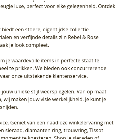
eugje luxe, perfect voor elke gelegenheid. Ontdek
biedt een stoere, eigentijdse collectie
len en verfijnde details zijn Rebel & Rose
aak je look compleet.
om je waardevolle items in perfecte staat te
oneel te prikken. We bieden ook concurrerende
rvaar onze uitstekende klantenservice.
 jouw unieke stijl weerspiegelen. Van op maat
wij maken jouw visie werkelijkheid. Je kunt je
snijden.
vice
. Geniet van een naadloze winkelervaring met
n sieraad, diamanten ring, trouwring, Tissot
k moment te koesteren. Shop je sieraden of