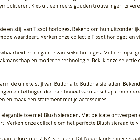
 symboliseren. Kies uit een reeks gouden trouwringen, zilv
sie en stijl van Tissot horloges. Bekend om hun uitzonderli
 mode waardeert. Verken onze collectie Tissot horloges en vin
uwbaarheid en elegantie van Seiko horloges. Met een rijke ge
vakmanschap en moderne technologie. Bekijk onze selectie 
arm de unieke stijl van Buddha to Buddha sieraden. Bekend
gen en kettingen die traditioneel vakmanschap combineren 
en en maak een statement met je accessoires.
e elegantie toe met Blush sieraden. Met delicate ontwerpen 
 Verken onze collectie om het perfecte Blush sieraad te vind
 aan je look met ZINZI sieraden. Dit Nederlandse merk staat