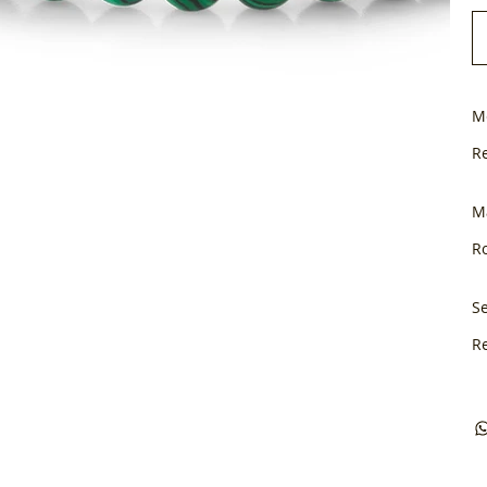
M
R
M
Ro
Se
R