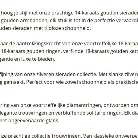
Prijs
Prijs
Prijs
0
€ 649,00
€ 649,00
€ 549,00
rhoog je stijl met onze prachtige 14-karaats gouden sierade
 gouden armbanden, elk stuk is tot in de perfectie vervaard
ouden sieraden met tijdloze schoonheid.
vaar de aantrekkingskracht van onze voortreffelijke 18-kar
te 18-karaats gouden ringen, verfijnde 18-karaats gouden k
gantie en luxe te bieden.
ijning van onze zilveren sieraden collectie. Met slanke zilvere
org gemaakt. Perfect voor wie zowel schoonheid als praktisc
tering van onze voortreffelijke diamantringen, ontworpen om
legante trouwringen en verbluffende solitaire ringen. Elk dia
met ongeëvenaarde glans.
 onze prachtige collectie trouwringen. Van klassieke ontwerp