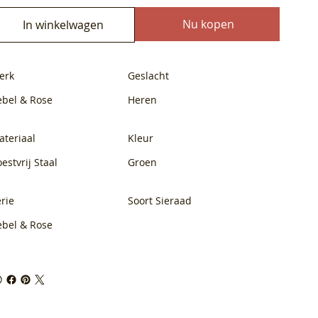
Nu kopen
In winkelwagen
erk
Geslacht
ebel & Rose
Heren
ateriaal
Kleur
estvrij Staal
Groen
rie
Soort Sieraad
ebel & Rose