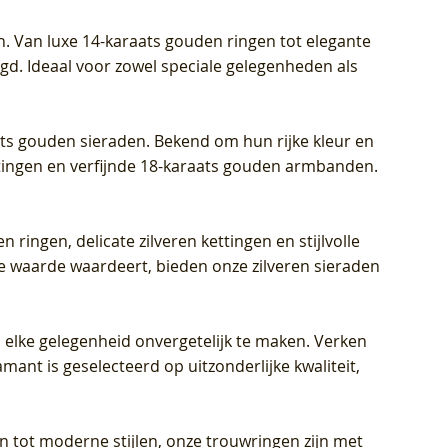
Prijs
Prijs
Prijs
€ 449,00
€ 699,00
€ 799,00
n. Van luxe 14-karaats gouden ringen tot elegante
igd. Ideaal voor zowel speciale gelegenheden als
aats gouden sieraden. Bekend om hun rijke kleur en
ettingen en verfijnde 18-karaats gouden armbanden.
n ringen, delicate zilveren kettingen en stijlvolle
he waarde waardeert, bieden onze zilveren sieraden
 elke gelegenheid onvergetelijk te maken. Verken
mant is geselecteerd op uitzonderlijke kwaliteit,
en tot moderne stijlen, onze trouwringen zijn met