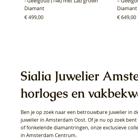
- Geelgoud (14k) met Lab grown
– Geelgo
Diamant
Diamant
Prijs
Prijs
€ 499,00
€ 649,00
Sialia Juwelier Amst
horloges en vakbekw
Ben je op zoek naar een betrouwbare juwelier in
Blush Lab Diamonds Oorhangers
Blush Lab Diamonds Collier LG3019Y
Blush Lab Diamonds Ring LG1031Y -
Blush L
Blush La
Blush La
juwelier in Amsterdam Oost
. Of je nu op zoek ben
LG9006Y/S - Geelgoud (14k) met Lab
– Geelgoud (14k) met Lab grown
Geelgoud (14k) met Lab grown
LG9007Y/
Geelgoud
Geelgoud
of fonkelende diamantringen, onze exclusieve coll
grown Diamant
Diamant
Diamant
grown D
Diamant
Diamant
in Amsterdam Centrum
.