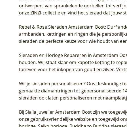
ontwerpen, van sprankelende oorbellen tot verfijn
onze ZINZI-collectie en vind het sieraad dat jouw stij
Rebel & Rose Sieraden Amsterdam Oost
: Durf and
armbanden, kettingen en ringen die je persoonlijke
sieraden de perfecte keuze voor wie houdt van een 
Sieraden en Horloge Repareren in Amsterdam Oo
houden. Wij staat klaar om kapotte ketting te rep
tarieven voor het inkopen van goud en zilver. Vert
Wil je sieraden personaliseren
? Ons deskundige te
gemaakte diamantringen tot gepersonaliseerde 14-ka
sieraden ook laten personaliseren met naamplaatj
Bij
Sialia Juwelier Amsterdam Oost
zijn we toegewi
onze gebruiksvriendelijke website en toegewijd on
horloge, Seiko horloge, Buddha to Buddha sieraad o