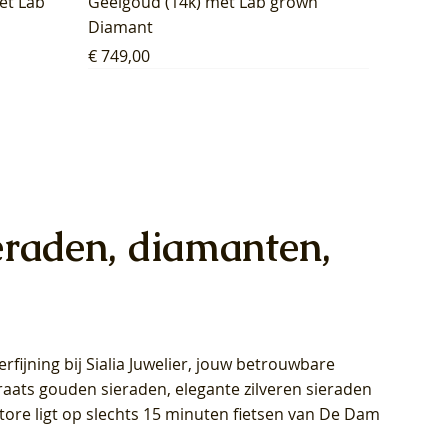
et Lab
Geelgoud (14k) met Lab grown
Diamant
Prijs
€ 749,00
eraden, diamanten,
rfijning bij Sialia Juwelier,
jouw betrouwbare
1028Y -
oppen
oppen
Blush Lab Diamonds Collier LG3014Y
Blush Lab Diamonds Ring LG1029Y -
Blush Lab Diamonds Oorknoppen
araats gouden sieraden, elegante zilveren sieraden
wn
et Lab
et Lab
- Geelgoud (14k) met Lab grown
Geelgoud (14k) met Lab grown
LG7033Y – Geelgoud (14k) met Lab
Store ligt op slechts 15 minuten fietsen van De Dam
Diamant
Diamant
grown Diamant