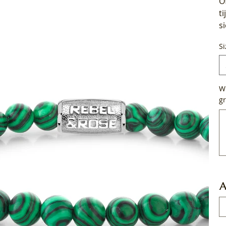
O
t
s
Si
Wi
gr
Tot
50
tek
A