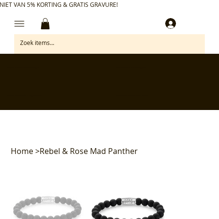
NIET VAN 5% KORTING & GRATIS GRAVURE!
Inloggen
✅ Gratis retourneren binnen 30 dagen
✅ Personaliseer je aankoop gratis
✅ Voor 17:00 besteld = morgen in huis*
✅ Klanten beoordelen ons met 4,7/5
Home
>
Rebel & Rose Mad Panther