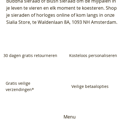
Buddha sieraad of Blush sieraad om de mijlpalen in
je leven te vieren en elk moment te koesteren. Shop
je sieraden of horloges online of kom langs in onze
Sialia Store, te Waldenlaan 8A, 1093 NH Amsterdam.
30 dagen gratis retourneren
Kosteloos personaliseren
Gratis veilige
Veilige betaalopties
verzendingen*
Menu