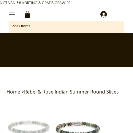
NIET VAN 5% KORTING & GRATIS GRAVURE!
Inloggen
✅ Gratis retourneren binnen 30 dagen
✅ Personaliseer je aankoop gratis
✅ Voor 17:00 besteld = morgen in huis*
✅ Klanten beoordelen ons met 4,7/5
Home
>
Rebel & Rose Indian Summer Round Slices