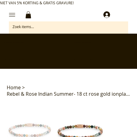
NIET VAN 5% KORTING & GRATIS GRAVURE!
Inloggen
✅ Gratis retourneren binnen 30 dagen
✅ Personaliseer je aankoop gratis
✅ Voor 17:00 besteld = morgen in huis*
✅ Klanten beoordelen ons met 4,7/5
Home
>
Rebel & Rose Indian Summer- 18 ct rose gold ionplated