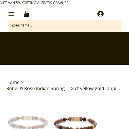
NIET VAN 5% KORTING & GRATIS GRAVURE!
Inloggen
✅ Gratis retourneren binnen 30 dagen
✅ Personaliseer je aankoop gratis
✅ Voor 17:00 besteld = morgen in huis*
✅ Klanten beoordelen ons met 4,7/5
Home
>
Rebel & Rose Indian Spring - 18 ct yellow gold ionplated