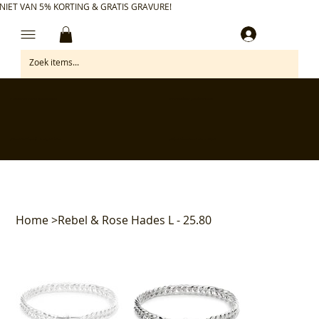
NIET VAN 5% KORTING & GRATIS GRAVURE!
Inloggen
✅ Gratis retourneren binnen 30 dagen
✅ Personaliseer je aankoop gratis
✅ Voor 17:00 besteld = morgen in huis*
✅ Klanten beoordelen ons met 4,7/5
Home
>
Rebel & Rose Hades L - 25.80