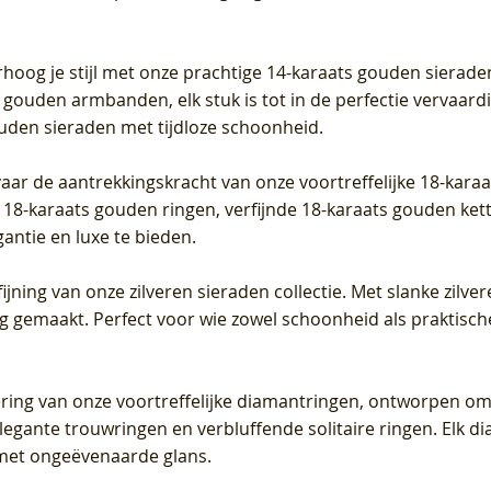
iamant
Diamant
grown Diamant
grown Diamant
Prijs
Prijs
Prijs
0
€ 649,00
€ 649,00
€ 549,00
rhoog je stijl met onze prachtige 14-karaats gouden sierade
 gouden armbanden, elk stuk is tot in de perfectie vervaard
ouden sieraden met tijdloze schoonheid.
vaar de aantrekkingskracht van onze voortreffelijke 18-kar
te 18-karaats gouden ringen, verfijnde 18-karaats gouden k
gantie en luxe te bieden.
ijning van onze zilveren sieraden collectie. Met slanke zilvere
org gemaakt. Perfect voor wie zowel schoonheid als praktisc
tering van onze voortreffelijke diamantringen, ontworpen om
legante trouwringen en verbluffende solitaire ringen. Elk dia
met ongeëvenaarde glans.