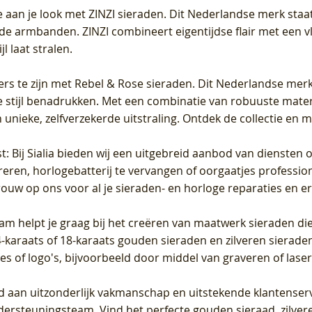
 aan je look met ZINZI sieraden. Dit Nederlandse merk staat
de armbanden. ZINZI combineert eigentijdse flair met een vl
l laat stralen.
ers te zijn met Rebel & Rose sieraden. Dit Nederlandse merk 
 stijl benadrukken. Met een combinatie van robuuste materia
unieke, zelfverzekerde uitstraling. Ontdek de collectie en m
st
: Bij Sialia bieden wij een uitgebreid aanbod van diensten 
areren, horlogebatterij te vervangen of oorgaatjes professi
rouw op ons voor al je sieraden- en horloge reparaties en e
am helpt je graag bij het creëren van maatwerk sieraden die
raats of 18-karaats gouden sieraden en zilveren sieraden, 
es of logo's, bijvoorbeeld door middel van
graveren
of laser
jd aan uitzonderlijk vakmanschap en uitstekende
klantenser
dersteuningsteam. Vind het perfecte gouden sieraad, zilvere