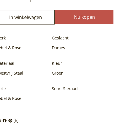
Nu kopen
In winkelwagen
erk
Geslacht
ebel & Rose
Dames
ateriaal
Kleur
estvrij Staal
Groen
rie
Soort Sieraad
ebel & Rose