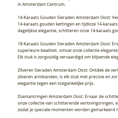
grown Diamant
Diamant
Diamant
grown D
Diamant
Diamant
in Amsterdam Centrum
.
Prijs
Prijs
Prijs
Prijs
Prijs
Prijs
€ 349,00
€ 599,00
€ 849,00
€ 449,00
€ 899,00
€ 1.049,0
14-Karaats Gouden Sieraden Amsterdam Oost
: Ve
14-karaats gouden kettingen en tijdloze 14-karaats
dagelijkse elegantie, schitteren onze 14-karaats g
18-Karaats Gouden Sieraden Amsterdam Oost
: Er
superieure kwaliteit, omvat onze collectie elegan
Elk stuk is zorgvuldig vervaardigd om blijvende ele
Zilveren Sieraden Amsterdam Oost
: Ontdek de verf
zilveren armbanden, is elk stuk met precisie en z
elegantie tegen een toegankelijke prijs.
Diamantringen Amsterdam Oost
: Ervaar de schit
onze collectie van schitterende verlovingsringen, e
zodat je speciale momenten worden gemarkeerd 