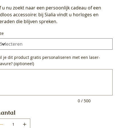
f u nu zoekt naar een persoonlijk cadeau of een
ijdloos accessoire: bij Sialia vindt u horloges en
ieraden die blijven spreken.
ze
l je dit product gratis personaliseren met een laser-
avure? (optioneel)
0
ens.
0 / 500
antal