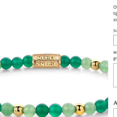
O
t
s
Si
Wi
gr
Tot
50
tek
A