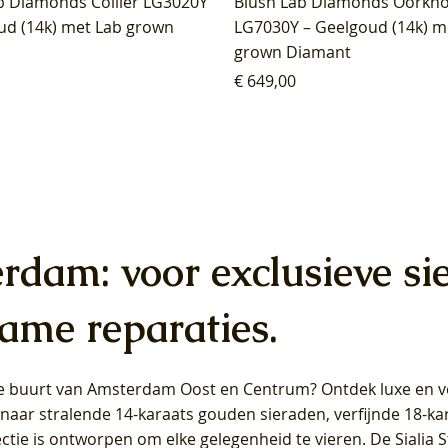
b Diamonds Collier LG3020Y
Blush Lab Diamonds Oorkn
ud (14k) met Lab grown
LG7030Y – Geelgoud (14k) m
grown Diamant
Prijs
€ 649,00
erdam: voor exclusieve si
ame reparaties.
 de buurt van Amsterdam
Oost
en
Centrum
? Ontdek luxe en ve
ab Diamonds Oorhangers
b Diamonds Ring LG1042Y –
b Diamonds Ring LG1044Y –
Blush Lab Diamonds Ring LG
Blush Lab Diamonds Oorkn
Blush Lab Diamonds Oorkn
t naar stralende 14-karaats gouden sieraden, verfijnde 18-k
S - Geelgoud (14k) met Lab
 (14k) met Lab grown
 (14k) met Lab grown
Geelgoud (14k) met Lab gro
LG7027Y - Geelgoud (14k) m
LG7026Y - Geelgoud (14k) m
ectie is ontworpen om elke gelegenheid te vieren.
De Sialia 