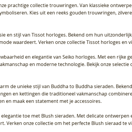
 onze prachtige collectie trouwringen. Van klassieke ontwerp
 symboliseren. Kies uit een reeks gouden trouwringen, zilv
sie en stijl van Tissot horloges. Bekend om hun uitzonderli
 mode waardeert. Verken onze collectie Tissot horloges en vin
uwbaarheid en elegantie van Seiko horloges. Met een rijke ge
vakmanschap en moderne technologie. Bekijk onze selectie 
arm de unieke stijl van Buddha to Buddha sieraden. Bekend
gen en kettingen die traditioneel vakmanschap combineren 
en en maak een statement met je accessoires.
e elegantie toe met Blush sieraden. Met delicate ontwerpen 
 Verken onze collectie om het perfecte Blush sieraad te vind