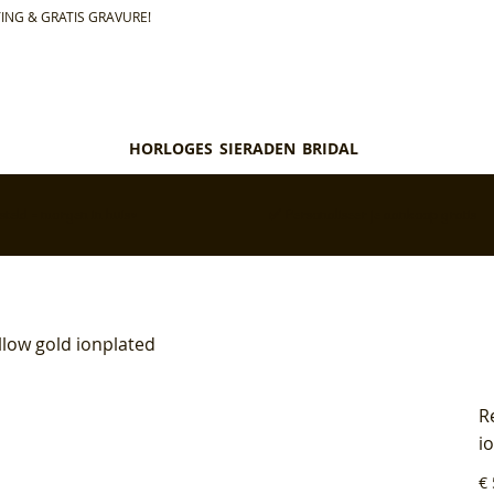
ING & GRATIS GRAVURE!
HORLOGES
SIERADEN
BRIDAL
teld = morgen in huis*
✅ Personaliseer je aankoop gratis
llow gold ionplated
R
i
Pri
€ 