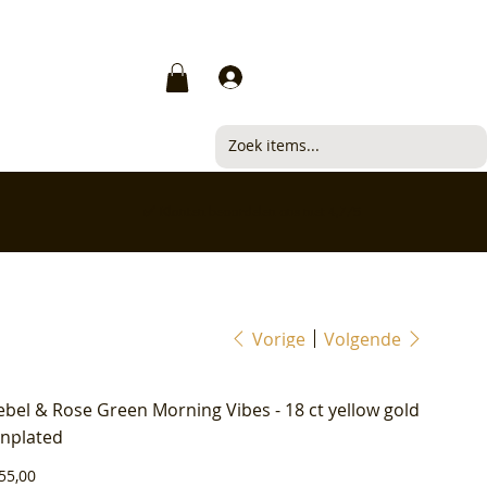
Inloggen
✅ Klanten beoordelen ons met 4,7/5
Vorige
Volgende
ebel & Rose Green Morning Vibes - 18 ct yellow gold
onplated
js
55,00