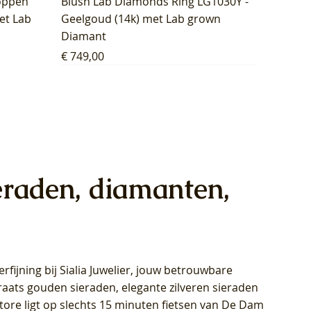
oppen
Blush Lab Diamonds Ring LG1030Y -
et Lab
Geelgoud (14k) met Lab grown
Diamant
Prijs
€ 749,00
eraden, diamanten,
rfijning bij Sialia Juwelier,
jouw betrouwbare
1028Y -
oppen
oppen
Blush Lab Diamonds Collier LG3014Y
Blush Lab Diamonds Ring LG1029Y -
Blush Lab Diamonds Oorknoppen
araats gouden sieraden, elegante zilveren sieraden
wn
et Lab
et Lab
- Geelgoud (14k) met Lab grown
Geelgoud (14k) met Lab grown
LG7033Y – Geelgoud (14k) met Lab
Store ligt op slechts 15 minuten fietsen van De Dam