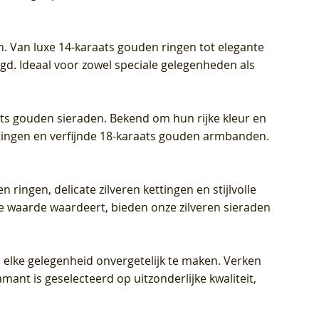
Diamant
Diamant
grown Diamant
Prijs
Prijs
Prijs
€ 449,00
€ 699,00
€ 799,00
n. Van luxe 14-karaats gouden ringen tot elegante
igd. Ideaal voor zowel speciale gelegenheden als
aats gouden sieraden. Bekend om hun rijke kleur en
ettingen en verfijnde 18-karaats gouden armbanden.
n ringen, delicate zilveren kettingen en stijlvolle
he waarde waardeert, bieden onze zilveren sieraden
 elke gelegenheid onvergetelijk te maken. Verken
mant is geselecteerd op uitzonderlijke kwaliteit,