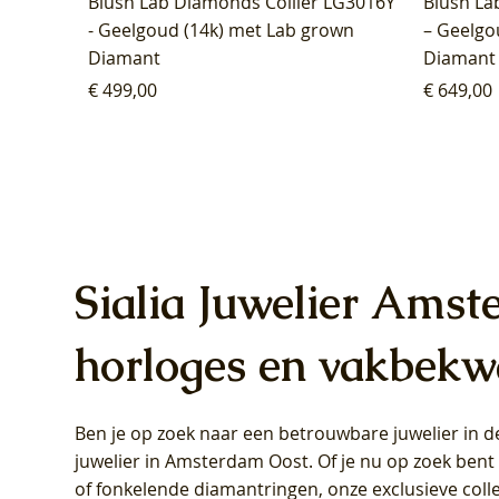
Blush Lab Diamonds Collier LG3016Y
Blush La
- Geelgoud (14k) met Lab grown
– Geelgo
Diamant
Diamant
Prijs
Prijs
€ 499,00
€ 649,00
Sialia Juwelier Amst
horloges en vakbekw
Ben je op zoek naar een betrouwbare juwelier in
Blush Lab Diamonds Oorhangers
Blush Lab Diamonds Collier LG3019Y
Blush Lab Diamonds Ring LG1031Y -
Blush L
Blush La
Blush La
juwelier in Amsterdam Oost
. Of je nu op zoek ben
LG9006Y/S - Geelgoud (14k) met Lab
– Geelgoud (14k) met Lab grown
Geelgoud (14k) met Lab grown
LG9007Y/
Geelgoud
Geelgoud
of fonkelende diamantringen, onze exclusieve coll