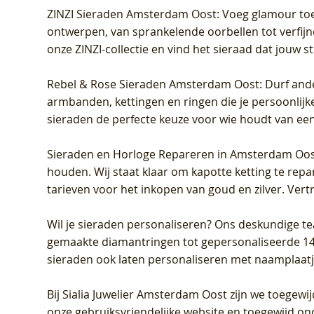
ZINZI Sieraden Amsterdam Oost
: Voeg glamour toe
ontwerpen, van sprankelende oorbellen tot verfijn
onze ZINZI-collectie en vind het sieraad dat jouw stij
Rebel & Rose Sieraden Amsterdam Oost
: Durf and
armbanden, kettingen en ringen die je persoonlijke
sieraden de perfecte keuze voor wie houdt van een 
Sieraden en Horloge Repareren in Amsterdam Oo
houden. Wij staat klaar om kapotte ketting te rep
tarieven voor het inkopen van goud en zilver. Vert
Wil je sieraden personaliseren
? Ons deskundige te
gemaakte diamantringen tot gepersonaliseerde 14-ka
sieraden ook laten personaliseren met naamplaatj
Bij
Sialia Juwelier Amsterdam Oost
zijn we toegewi
onze gebruiksvriendelijke website en toegewijd on