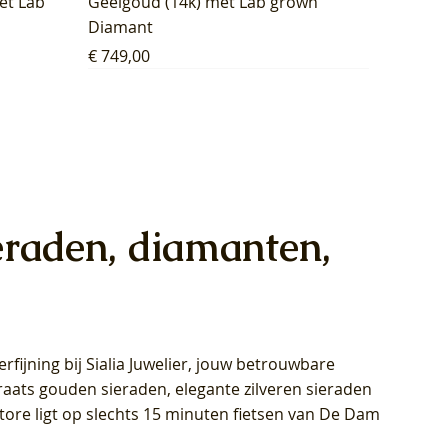
et Lab
Geelgoud (14k) met Lab grown
Diamant
Prijs
€ 749,00
eraden, diamanten,
rfijning bij Sialia Juwelier,
jouw betrouwbare
1028Y -
oppen
oppen
Blush Lab Diamonds Collier LG3014Y
Blush Lab Diamonds Ring LG1029Y -
Blush Lab Diamonds Oorknoppen
araats gouden sieraden, elegante zilveren sieraden
wn
et Lab
et Lab
- Geelgoud (14k) met Lab grown
Geelgoud (14k) met Lab grown
LG7033Y – Geelgoud (14k) met Lab
Store ligt op slechts 15 minuten fietsen van De Dam
Diamant
Diamant
grown Diamant