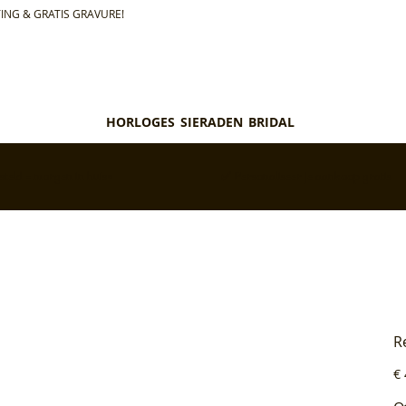
ING & GRATIS GRAVURE!
HORLOGES
SIERADEN
BRIDAL
teld = morgen in huis*
✅ Personaliseer je aankoop gratis
R
Pri
€ 