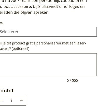
f u nu zoekt naar een persoonlijk cadeau of een
ijdloos accessoire: bij Sialia vindt u horloges en
ieraden die blijven spreken.
ze
l je dit product gratis personaliseren met een laser-
avure? (optioneel)
0
ens.
0 / 500
antal