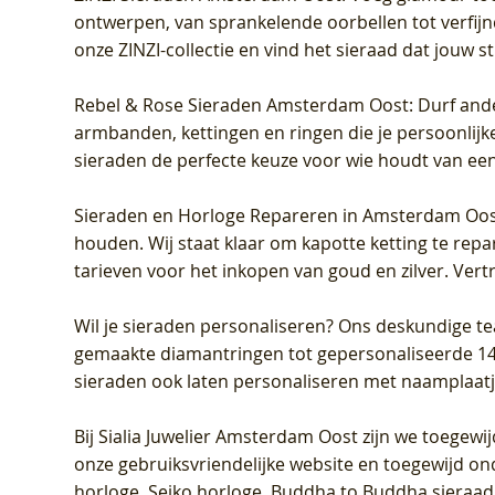
ontwerpen, van sprankelende oorbellen tot verfijn
onze ZINZI-collectie en vind het sieraad dat jouw stij
Rebel & Rose Sieraden Amsterdam Oost
: Durf and
armbanden, kettingen en ringen die je persoonlijke
sieraden de perfecte keuze voor wie houdt van een 
Sieraden en Horloge Repareren in Amsterdam Oo
houden. Wij staat klaar om kapotte ketting te rep
tarieven voor het inkopen van goud en zilver. Vert
Wil je sieraden personaliseren
? Ons deskundige te
gemaakte diamantringen tot gepersonaliseerde 14-ka
sieraden ook laten personaliseren met naamplaatj
Bij
Sialia Juwelier Amsterdam Oost
zijn we toegewi
onze gebruiksvriendelijke website en toegewijd on
horloge, Seiko horloge, Buddha to Buddha sieraad o