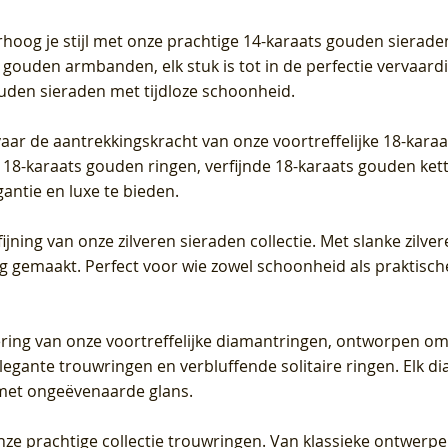
Prijs
Prijs
Prijs
0
€ 649,00
€ 649,00
€ 549,00
rhoog je stijl met onze prachtige 14-karaats gouden sierade
 gouden armbanden, elk stuk is tot in de perfectie vervaard
ouden sieraden met tijdloze schoonheid.
vaar de aantrekkingskracht van onze voortreffelijke 18-kar
te 18-karaats gouden ringen, verfijnde 18-karaats gouden k
gantie en luxe te bieden.
ijning van onze zilveren sieraden collectie. Met slanke zilvere
org gemaakt. Perfect voor wie zowel schoonheid als praktisc
tering van onze voortreffelijke diamantringen, ontworpen om
legante trouwringen en verbluffende solitaire ringen. Elk dia
met ongeëvenaarde glans.
 onze prachtige collectie trouwringen. Van klassieke ontwerp