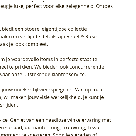
eugje luxe, perfect voor elke gelegenheid. Ontdek
biedt een stoere, eigentijdse collectie
len en verfijnde details zijn Rebel & Rose
aak je look compleet.
om je waardevolle items in perfecte staat te
oneel te prikken. We bieden ook concurrerende
rvaar onze uitstekende klantenservice.
 jouw unieke stijl weerspiegelen. Van op maat
wij maken jouw visie werkelijkheid. Je kunt je
snijden.
vice
. Geniet van een naadloze winkelervaring met
n sieraad, diamanten ring, trouwring, Tissot
k moment te koesteren. Shop je sieraden of