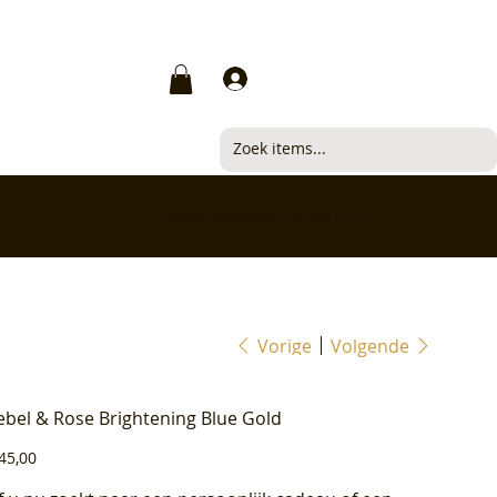
Inloggen
✅ Klanten beoordelen ons met 4,7/5
Vorige
Volgende
ebel & Rose Brightening Blue Gold
js
45,00