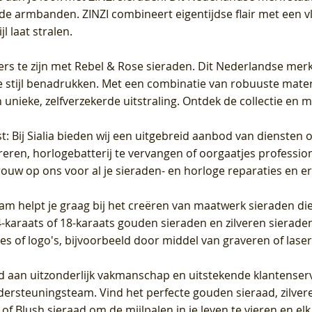
de armbanden. ZINZI combineert eigentijdse flair met een vl
l laat stralen.
ers te zijn met Rebel & Rose sieraden. Dit Nederlandse merk 
 stijl benadrukken. Met een combinatie van robuuste materia
unieke, zelfverzekerde uitstraling. Ontdek de collectie en m
st
: Bij Sialia bieden wij een uitgebreid aanbod van diensten 
areren, horlogebatterij te vervangen of oorgaatjes professi
rouw op ons voor al je sieraden- en horloge reparaties en e
am helpt je graag bij het creëren van maatwerk sieraden die
raats of 18-karaats gouden sieraden en zilveren sieraden, 
es of logo's, bijvoorbeeld door middel van
graveren
of laser
jd aan uitzonderlijk vakmanschap en uitstekende
klantenser
dersteuningsteam. Vind het perfecte gouden sieraad, zilvere
f Blush sieraad om de mijlpalen in je leven te vieren en el