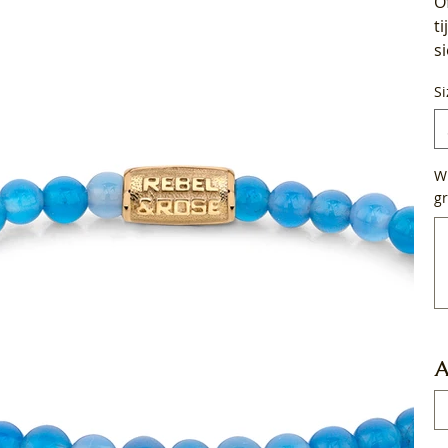
O
t
s
Si
Wi
gr
Tot
50
tek
A