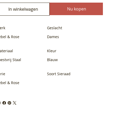
Nu kopen
In winkelwagen
erk
Geslacht
ebel & Rose
Dames
ateriaal
Kleur
estvrij Staal
Blauw
rie
Soort Sieraad
ebel & Rose