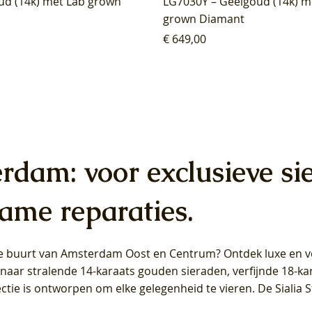
ud (14k) met Lab grown
LG7030Y – Geelgoud (14k) m
grown Diamant
Prijs
€ 649,00
erdam: voor exclusieve si
ame reparaties.
 de buurt van Amsterdam
Oost
en
Centrum
? Ontdek luxe en ve
ab Diamonds Oorhangers
b Diamonds Ring LG1042Y –
b Diamonds Ring LG1044Y –
Blush Lab Diamonds Ring LG
Blush Lab Diamonds Oorkn
Blush Lab Diamonds Oorkn
t naar stralende 14-karaats gouden sieraden, verfijnde 18-k
S - Geelgoud (14k) met Lab
 (14k) met Lab grown
 (14k) met Lab grown
Geelgoud (14k) met Lab gro
LG7027Y - Geelgoud (14k) m
LG7026Y - Geelgoud (14k) m
ectie is ontworpen om elke gelegenheid te vieren.
De Sialia 
iamant
Diamant
grown Diamant
grown Diamant