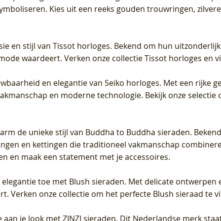
 symboliseren. Kies uit een reeks gouden trouwringen, zilv
sie en stijl van Tissot horloges. Bekend om hun uitzonderli
 mode waardeert. Verken onze collectie Tissot horloges en vin
uwbaarheid en elegantie van Seiko horloges. Met een rijke ge
vakmanschap en moderne technologie. Bekijk onze selectie 
arm de unieke stijl van Buddha to Buddha sieraden. Bekend
gen en kettingen die traditioneel vakmanschap combineren 
en en maak een statement met je accessoires.
e elegantie toe met Blush sieraden. Met delicate ontwerpen 
 Verken onze collectie om het perfecte Blush sieraad te vind
 aan je look met ZINZI sieraden. Dit Nederlandse merk staat