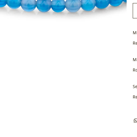
M
R
M
Ro
Se
R