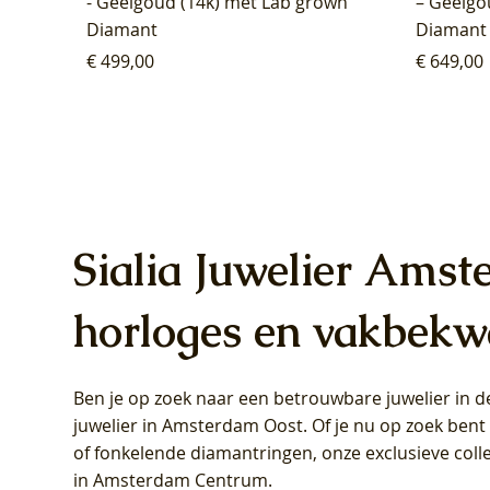
- Geelgoud (14k) met Lab grown
– Geelgo
Diamant
Diamant
Prijs
Prijs
€ 499,00
€ 649,00
Sialia Juwelier Amst
horloges en vakbekw
Ben je op zoek naar een betrouwbare juwelier in
Blush Lab Diamonds Oorhangers
Blush Lab Diamonds Collier LG3019Y
Blush Lab Diamonds Ring LG1031Y -
Blush L
Blush La
Blush La
juwelier in Amsterdam Oost
. Of je nu op zoek ben
LG9006Y/S - Geelgoud (14k) met Lab
– Geelgoud (14k) met Lab grown
Geelgoud (14k) met Lab grown
LG9007Y/
Geelgoud
Geelgoud
of fonkelende diamantringen, onze exclusieve coll
grown Diamant
Diamant
Diamant
grown D
Diamant
Diamant
in Amsterdam Centrum
.