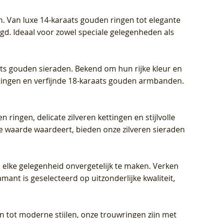
Prijs
Prijs
Prijs
€ 449,00
€ 699,00
€ 799,00
n. Van luxe 14-karaats gouden ringen tot elegante
igd. Ideaal voor zowel speciale gelegenheden als
aats gouden sieraden. Bekend om hun rijke kleur en
ettingen en verfijnde 18-karaats gouden armbanden.
n ringen, delicate zilveren kettingen en stijlvolle
he waarde waardeert, bieden onze zilveren sieraden
 elke gelegenheid onvergetelijk te maken. Verken
mant is geselecteerd op uitzonderlijke kwaliteit,
en tot moderne stijlen, onze trouwringen zijn met