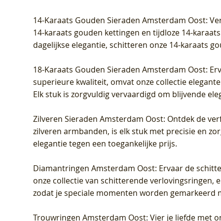
Prijs
Prijs
Prijs
Prijs
Prijs
Prijs
€ 349,00
€ 599,00
€ 849,00
€ 449,00
€ 899,00
€ 1.049,0
14-Karaats Gouden Sieraden Amsterdam Oost
: Ve
14-karaats gouden kettingen en tijdloze 14-karaats
dagelijkse elegantie, schitteren onze 14-karaats g
18-Karaats Gouden Sieraden Amsterdam Oost
: Er
superieure kwaliteit, omvat onze collectie elegan
Elk stuk is zorgvuldig vervaardigd om blijvende ele
Zilveren Sieraden Amsterdam Oost
: Ontdek de verf
zilveren armbanden, is elk stuk met precisie en z
elegantie tegen een toegankelijke prijs.
Diamantringen Amsterdam Oost
: Ervaar de schit
onze collectie van schitterende verlovingsringen, e
zodat je speciale momenten worden gemarkeerd 
Trouwringen Amsterdam Oost
: Vier je liefde met