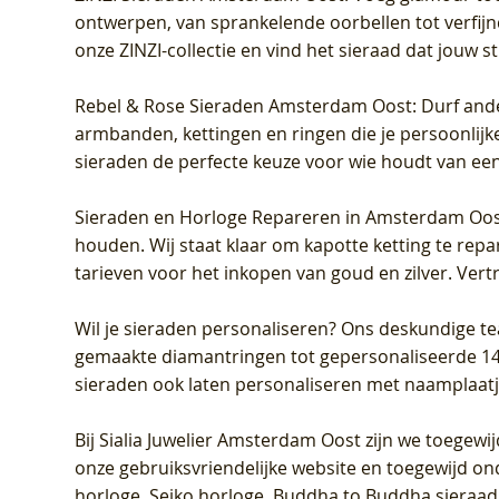
ontwerpen, van sprankelende oorbellen tot verfijn
onze ZINZI-collectie en vind het sieraad dat jouw stij
Rebel & Rose Sieraden Amsterdam Oost
: Durf and
armbanden, kettingen en ringen die je persoonlijke
sieraden de perfecte keuze voor wie houdt van een 
Sieraden en Horloge Repareren in Amsterdam Oo
houden. Wij staat klaar om kapotte ketting te rep
tarieven voor het inkopen van goud en zilver. Vert
Wil je sieraden personaliseren
? Ons deskundige te
gemaakte diamantringen tot gepersonaliseerde 14-ka
sieraden ook laten personaliseren met naamplaatj
Bij
Sialia Juwelier Amsterdam Oost
zijn we toegewi
onze gebruiksvriendelijke website en toegewijd on
horloge, Seiko horloge, Buddha to Buddha sieraad o