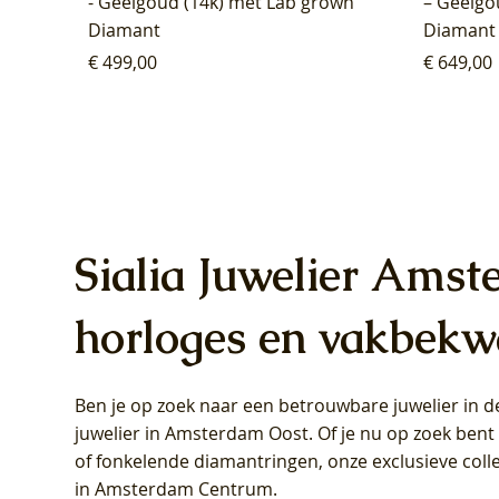
- Geelgoud (14k) met Lab grown
– Geelgo
Diamant
Diamant
Prijs
Prijs
€ 499,00
€ 649,00
Sialia Juwelier Amst
horloges en vakbekw
Ben je op zoek naar een betrouwbare juwelier in
Blush Lab Diamonds Oorhangers
Blush Lab Diamonds Collier LG3019Y
Blush Lab Diamonds Ring LG1031Y -
Blush L
Blush La
Blush La
juwelier in Amsterdam Oost
. Of je nu op zoek ben
LG9006Y/S - Geelgoud (14k) met Lab
– Geelgoud (14k) met Lab grown
Geelgoud (14k) met Lab grown
LG9007Y/
Geelgoud
Geelgoud
of fonkelende diamantringen, onze exclusieve coll
grown Diamant
Diamant
Diamant
grown D
Diamant
Diamant
in Amsterdam Centrum
.