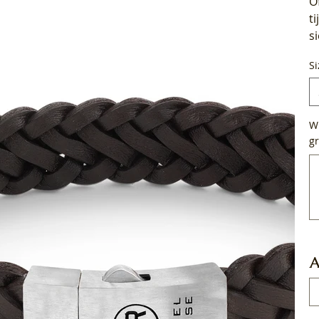
O
t
s
Si
Wi
gr
Tot
50
tek
A