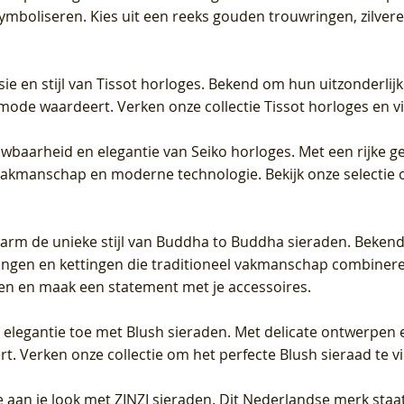
 symboliseren. Kies uit een reeks gouden trouwringen, zilv
sie en stijl van Tissot horloges. Bekend om hun uitzonderli
 mode waardeert. Verken onze collectie Tissot horloges en vin
uwbaarheid en elegantie van Seiko horloges. Met een rijke ge
vakmanschap en moderne technologie. Bekijk onze selectie 
arm de unieke stijl van Buddha to Buddha sieraden. Bekend
gen en kettingen die traditioneel vakmanschap combineren 
en en maak een statement met je accessoires.
e elegantie toe met Blush sieraden. Met delicate ontwerpen 
 Verken onze collectie om het perfecte Blush sieraad te vind
 aan je look met ZINZI sieraden. Dit Nederlandse merk staat