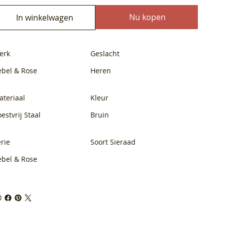
Nu kopen
In winkelwagen
erk
Geslacht
ebel & Rose
Heren
ateriaal
Kleur
estvrij Staal
Bruin
rie
Soort Sieraad
ebel & Rose