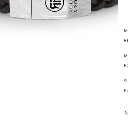
M
R
M
Ro
Se
R