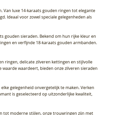
Prijs
Prijs
Prijs
€ 449,00
€ 699,00
€ 799,00
n. Van luxe 14-karaats gouden ringen tot elegante
igd. Ideaal voor zowel speciale gelegenheden als
aats gouden sieraden. Bekend om hun rijke kleur en
ettingen en verfijnde 18-karaats gouden armbanden.
n ringen, delicate zilveren kettingen en stijlvolle
he waarde waardeert, bieden onze zilveren sieraden
 elke gelegenheid onvergetelijk te maken. Verken
mant is geselecteerd op uitzonderlijke kwaliteit,
en tot moderne stijlen, onze trouwringen zijn met