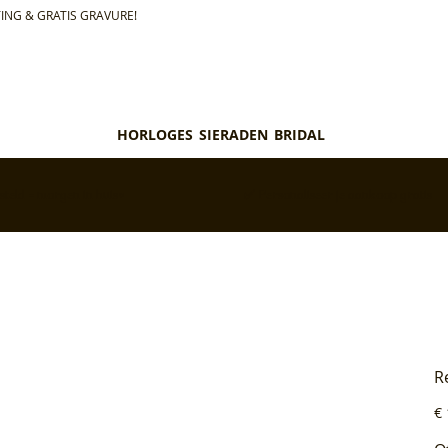
ING & GRATIS GRAVURE!
HORLOGES
SIERADEN
BRIDAL
teld = morgen in huis*
✅ Personaliseer je aankoop gratis
R
Pri
€ 