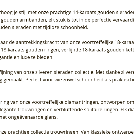
Prijs
Prijs
Prijs
0
€ 649,00
€ 649,00
€ 549,00
rhoog je stijl met onze prachtige 14-karaats gouden sierade
 gouden armbanden, elk stuk is tot in de perfectie vervaard
ouden sieraden met tijdloze schoonheid.
vaar de aantrekkingskracht van onze voortreffelijke 18-kar
te 18-karaats gouden ringen, verfijnde 18-karaats gouden k
gantie en luxe te bieden.
ijning van onze zilveren sieraden collectie. Met slanke zilvere
org gemaakt. Perfect voor wie zowel schoonheid als praktisc
tering van onze voortreffelijke diamantringen, ontworpen om
legante trouwringen en verbluffende solitaire ringen. Elk dia
met ongeëvenaarde glans.
 onze prachtige collectie trouwringen. Van klassieke ontwerp