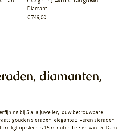
et Lab
Geelgoud (14k) met Lab grown
Diamant
Prijs
€ 749,00
eraden, diamanten,
rfijning bij Sialia Juwelier,
jouw betrouwbare
1028Y -
oppen
oppen
Blush Lab Diamonds Collier LG3014Y
Blush Lab Diamonds Ring LG1029Y -
Blush Lab Diamonds Oorknoppen
araats gouden sieraden, elegante zilveren sieraden
wn
et Lab
et Lab
- Geelgoud (14k) met Lab grown
Geelgoud (14k) met Lab grown
LG7033Y – Geelgoud (14k) met Lab
Store ligt op slechts 15 minuten fietsen van De Dam
Diamant
Diamant
grown Diamant