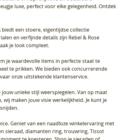
eugje luxe, perfect voor elke gelegenheid. Ontdek
biedt een stoere, eigentijdse collectie
len en verfijnde details zijn Rebel & Rose
aak je look compleet.
om je waardevolle items in perfecte staat te
oneel te prikken. We bieden ook concurrerende
rvaar onze uitstekende klantenservice.
 jouw unieke stijl weerspiegelen. Van op maat
wij maken jouw visie werkelijkheid. Je kunt je
snijden.
vice
. Geniet van een naadloze winkelervaring met
n sieraad, diamanten ring, trouwring, Tissot
k moment te koesteren. Shop je sieraden of