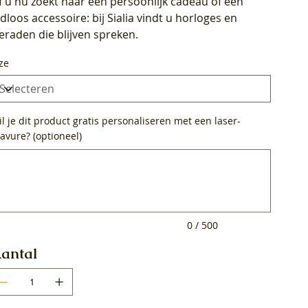
f u nu zoekt naar een persoonlijk cadeau of een
ijdloos accessoire: bij Sialia vindt u horloges en
ieraden die blijven spreken.
ze
l je dit product gratis personaliseren met een laser-
avure? (optioneel)
0
ens.
0 / 500
antal