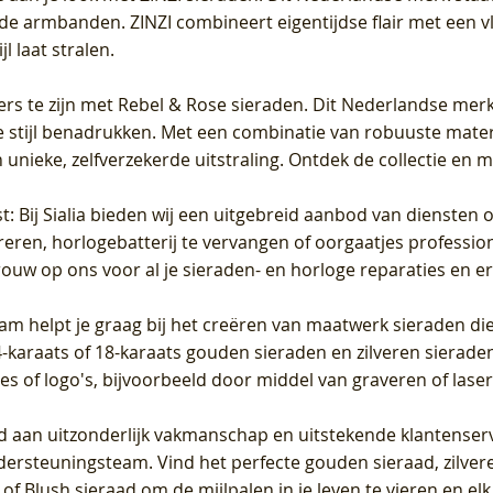
de armbanden. ZINZI combineert eigentijdse flair met een vl
l laat stralen.
ers te zijn met Rebel & Rose sieraden. Dit Nederlandse merk 
 stijl benadrukken. Met een combinatie van robuuste materia
unieke, zelfverzekerde uitstraling. Ontdek de collectie en m
st
: Bij Sialia bieden wij een uitgebreid aanbod van diensten 
areren, horlogebatterij te vervangen of oorgaatjes professi
rouw op ons voor al je sieraden- en horloge reparaties en e
am helpt je graag bij het creëren van maatwerk sieraden die
raats of 18-karaats gouden sieraden en zilveren sieraden, 
es of logo's, bijvoorbeeld door middel van
graveren
of laser
jd aan uitzonderlijk vakmanschap en uitstekende
klantenser
dersteuningsteam. Vind het perfecte gouden sieraad, zilvere
f Blush sieraad om de mijlpalen in je leven te vieren en el