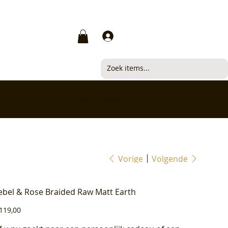
Inloggen
✅ Klanten beoordelen ons met 4,7/5
Vorige
Volgende
ebel & Rose Braided Raw Matt Earth
js
119,00