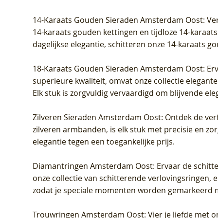
Prijs
Prijs
Prijs
Prijs
Prijs
Prijs
€ 349,00
€ 599,00
€ 849,00
€ 449,00
€ 899,00
€ 1.049,0
14-Karaats Gouden Sieraden Amsterdam Oost
: Ve
14-karaats gouden kettingen en tijdloze 14-karaats
dagelijkse elegantie, schitteren onze 14-karaats g
18-Karaats Gouden Sieraden Amsterdam Oost
: Er
superieure kwaliteit, omvat onze collectie elegan
Elk stuk is zorgvuldig vervaardigd om blijvende ele
Zilveren Sieraden Amsterdam Oost
: Ontdek de verf
zilveren armbanden, is elk stuk met precisie en z
elegantie tegen een toegankelijke prijs.
Diamantringen Amsterdam Oost
: Ervaar de schit
onze collectie van schitterende verlovingsringen, e
zodat je speciale momenten worden gemarkeerd 
Trouwringen Amsterdam Oost
: Vier je liefde met