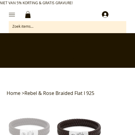
NIET VAN 5% KORTING & GRATIS GRAVURE!
Inloggen
✅ Gratis retourneren binnen 30 dagen
✅ Personaliseer je aankoop gratis
✅ Voor 17:00 besteld = morgen in huis*
✅ Klanten beoordelen ons met 4,7/5
Home
>
Rebel & Rose Braided Flat I 925