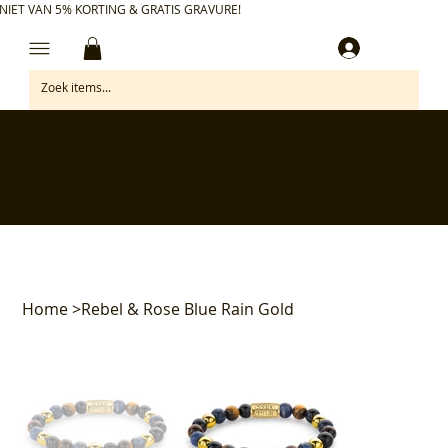
NIET VAN 5% KORTING & GRATIS GRAVURE!
Inloggen
✅ Gratis retourneren binnen 30 dagen
✅ Personaliseer je aankoop gratis
✅ Voor 17:00 besteld = morgen in huis*
✅ Klanten beoordelen ons met 4,7/5
Home
>
Rebel & Rose Blue Rain Gold