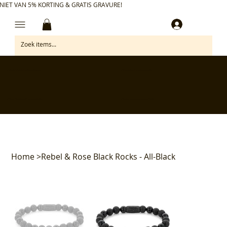
NIET VAN 5% KORTING & GRATIS GRAVURE!
Inloggen
✅ Gratis retourneren binnen 30 dagen
✅ Personaliseer je aankoop gratis
✅ Voor 17:00 besteld = morgen in huis*
✅ Klanten beoordelen ons met 4,7/5
Home
>
Rebel & Rose Black Rocks - All-Black