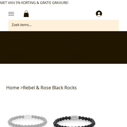
NIET VAN 5% KORTING & GRATIS GRAVURE!
Inloggen
✅ Gratis retourneren binnen 30 dagen
✅ Personaliseer je aankoop gratis
✅ Voor 17:00 besteld = morgen in huis*
✅ Klanten beoordelen ons met 4,7/5
Home
>
Rebel & Rose Black Rocks