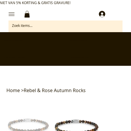
NIET VAN 5% KORTING & GRATIS GRAVURE!
Inloggen
✅ Gratis retourneren binnen 30 dagen
✅ Personaliseer je aankoop gratis
✅ Voor 17:00 besteld = morgen in huis*
✅ Klanten beoordelen ons met 4,7/5
Home
>
Rebel & Rose Autumn Rocks