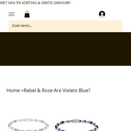
NIET VAN 5% KORTING & GRATIS GRAVURE!
Inloggen
✅ Gratis retourneren binnen 30 dagen
✅ Personaliseer je aankoop gratis
✅ Voor 17:00 besteld = morgen in huis*
✅ Klanten beoordelen ons met 4,7/5
Home
>
Rebel & Rose Are Violets Blue?