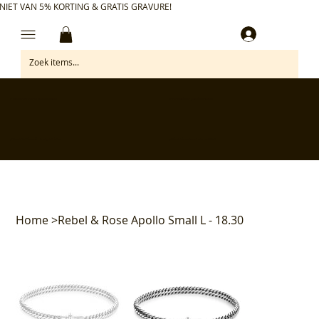
NIET VAN 5% KORTING & GRATIS GRAVURE!
Inloggen
✅ Gratis retourneren binnen 30 dagen
✅ Personaliseer je aankoop gratis
✅ Voor 17:00 besteld = morgen in huis*
✅ Klanten beoordelen ons met 4,7/5
Home
>
Rebel & Rose Apollo Small L - 18.30