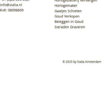
Horlogebatterij Vervangen
info@sialia.nl
Horlogemaker
KvK: 08098609
Gaatjes Schieten
Goud Verkopen
Beleggen in Goud
Sieraden Graveren
© 2025 by Sialia Amsterdam