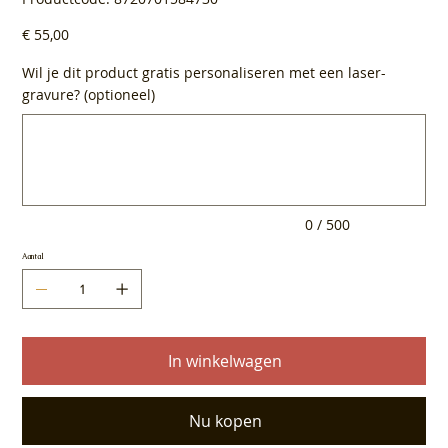
8720701584730
Prijs
€ 55,00
Wil je dit product gratis personaliseren met een laser-
gravure? (optioneel)
Tot
500
tekens.
0 / 500
Aantal
In winkelwagen
Nu kopen