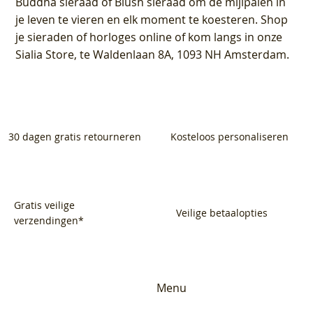
Buddha sieraad of Blush sieraad om de mijlpalen in
je leven te vieren en elk moment te koesteren. Shop
je sieraden of horloges online of kom langs in onze
Sialia Store, te Waldenlaan 8A, 1093 NH Amsterdam.
30 dagen gratis retourneren
Kosteloos personaliseren
Gratis veilige
Veilige betaalopties
verzendingen*
Menu