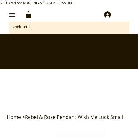
NIET VAN 5% KORTING & GRATIS GRAVURE!
Inloggen
✅ Gratis retourneren binnen 30 dagen
✅ Personaliseer je aankoop gratis
✅ Voor 17:00 besteld = morgen in huis*
✅ Klanten beoordelen ons met 4,7/5
Home
>
Rebel & Rose Pendant Wish Me Luck Small