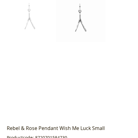
Rebel & Rose Pendant Wish Me Luck Small
Productcode
Productcode:
8720701584730