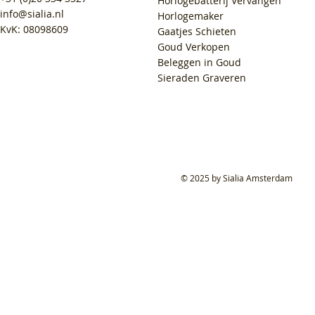
Horlogebatterij Vervangen
info@sialia.nl
Horlogemaker
KvK: 08098609
Gaatjes Schieten
Goud Verkopen
Beleggen in Goud
Sieraden Graveren
© 2025 by Sialia Amsterdam