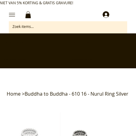
NIET VAN 5% KORTING & GRATIS GRAVURE!
Inloggen
✅ Gratis retourneren binnen 30 dagen
✅ Personaliseer je aankoop gratis
✅ Voor 17:00 besteld = morgen in huis*
✅ Klanten beoordelen ons met 4,7/5
Home
>
Buddha to Buddha - 610 16 - Nurul Ring Silver