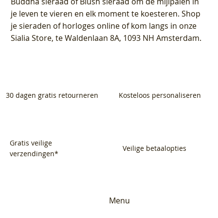
Buddha sieraad of Blush sieraad om de mijlpalen in
je leven te vieren en elk moment te koesteren. Shop
je sieraden of horloges online of kom langs in onze
Sialia Store, te Waldenlaan 8A, 1093 NH Amsterdam.
30 dagen gratis retourneren
Kosteloos personaliseren
Gratis veilige
Veilige betaalopties
verzendingen*
Menu