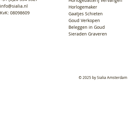
Horlogebatterij Vervangen
info@sialia.nl
Horlogemaker
KvK: 08098609
Gaatjes Schieten
Goud Verkopen
Beleggen in Goud
Sieraden Graveren
© 2025 by Sialia Amsterdam