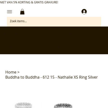
NIET VAN 5% KORTING & GRATIS GRAVURE!
Inloggen
✅ Gratis retourneren binnen 30 dagen
✅ Personaliseer je aankoop gratis
✅ Voor 17:00 besteld = morgen in huis*
✅ Klanten beoordelen ons met 4,7/5
Home
>
Buddha to Buddha - 612 15 - Nathalie XS Ring Silver