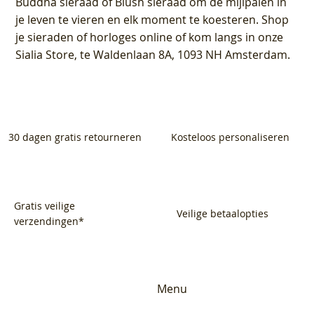
Buddha sieraad of Blush sieraad om de mijlpalen in
je leven te vieren en elk moment te koesteren. Shop
je sieraden of horloges online of kom langs in onze
Sialia Store, te Waldenlaan 8A, 1093 NH Amsterdam.
30 dagen gratis retourneren
Kosteloos personaliseren
Gratis veilige
Veilige betaalopties
verzendingen*
Menu