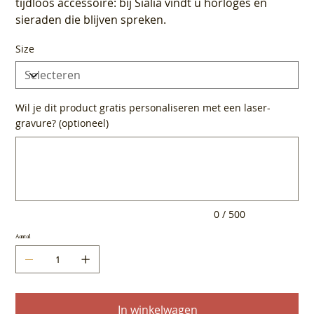
tijdloos accessoire: bij Sialia vindt u horloges en
sieraden die blijven spreken.
Size
Wil je dit product gratis personaliseren met een laser-
gravure? (optioneel)
Tot
500
tekens.
0 / 500
Aantal
In winkelwagen