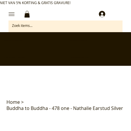
NIET VAN 5% KORTING & GRATIS GRAVURE!
Inloggen
✅ Gratis retourneren binnen 30 dagen
✅ Personaliseer je aankoop gratis
✅ Voor 17:00 besteld = morgen in huis*
✅ Klanten beoordelen ons met 4,7/5
Home
>
Buddha to Buddha - 478 one - Nathalie Earstud Silver