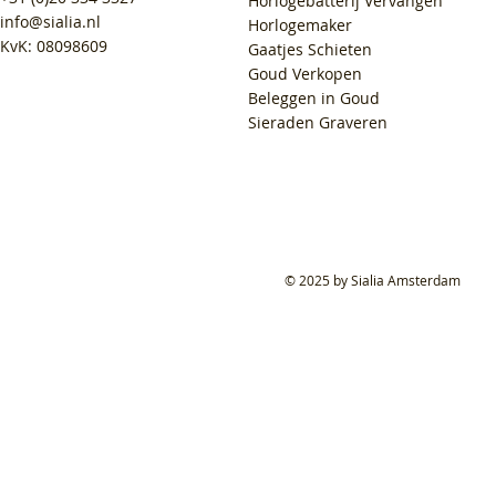
Horlogebatterij Vervangen
info@sialia.nl
Horlogemaker
KvK: 08098609
Gaatjes Schieten
Goud Verkopen
Beleggen in Goud
Sieraden Graveren
© 2025 by Sialia Amsterdam