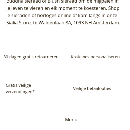
Buddha sieraad of Blush sieraad om de mijlpalen in
je leven te vieren en elk moment te koesteren. Shop
je sieraden of horloges online of kom langs in onze
Sialia Store, te Waldenlaan 8A, 1093 NH Amsterdam.
30 dagen gratis retourneren
Kosteloos personaliseren
Gratis veilige
Veilige betaalopties
verzendingen*
Menu