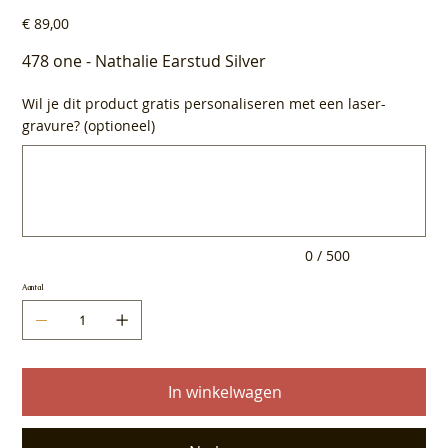
Prijs
€ 89,00
478 one - Nathalie Earstud Silver
Wil je dit product gratis personaliseren met een laser-
gravure? (optioneel)
Tot
500
tekens.
0 / 500
Aantal
In winkelwagen