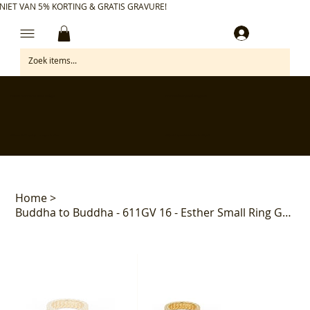
NIET VAN 5% KORTING & GRATIS GRAVURE!
Inloggen
✅ Gratis retourneren binnen 30 dagen
✅ Personaliseer je aankoop gratis
✅ Voor 17:00 besteld = morgen in huis*
✅ Klanten beoordelen ons met 4,7/5
Home
>
Buddha to Buddha - 611GV 16 - Esther Small Ring Gold Vermeil