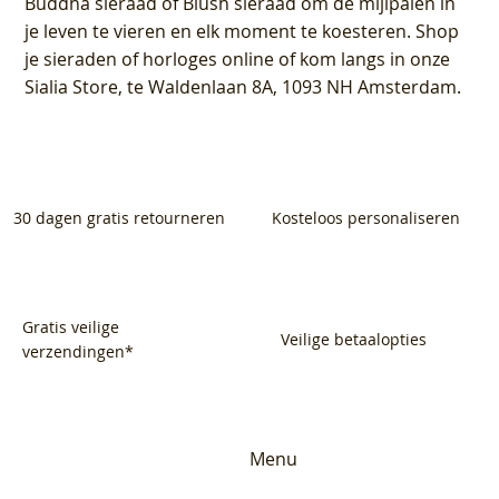
Buddha sieraad of Blush sieraad om de mijlpalen in
je leven te vieren en elk moment te koesteren. Shop
je sieraden of horloges online of kom langs in onze
Sialia Store, te Waldenlaan 8A, 1093 NH Amsterdam.
30 dagen gratis retourneren
Kosteloos personaliseren
Gratis veilige
Veilige betaalopties
verzendingen*
Menu