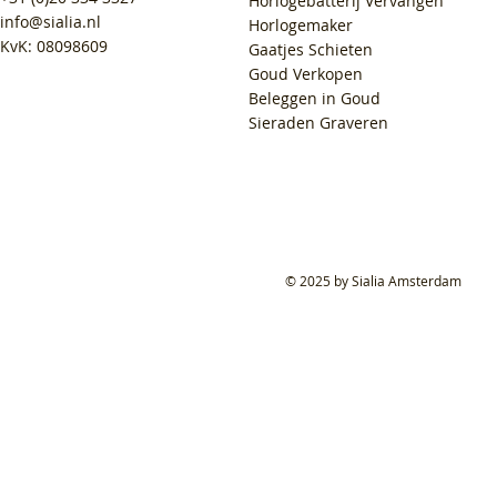
Horlogebatterij Vervangen
info@sialia.nl
Horlogemaker
KvK: 08098609
Gaatjes Schieten
Goud Verkopen
Beleggen in Goud
Sieraden Graveren
© 2025 by Sialia Amsterdam