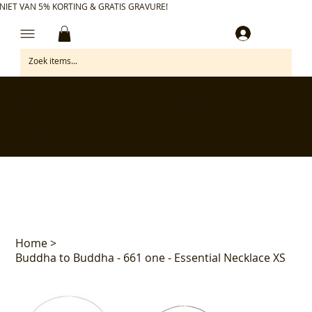
NIET VAN 5% KORTING & GRATIS GRAVURE!
Inloggen
✅ Gratis retourneren binnen 30 dagen
✅ Personaliseer je aankoop gratis
✅ Voor 17:00 besteld = morgen in huis*
✅ Klanten beoordelen ons met 4,7/5
Home
>
Buddha to Buddha - 661 one - Essential Necklace XS