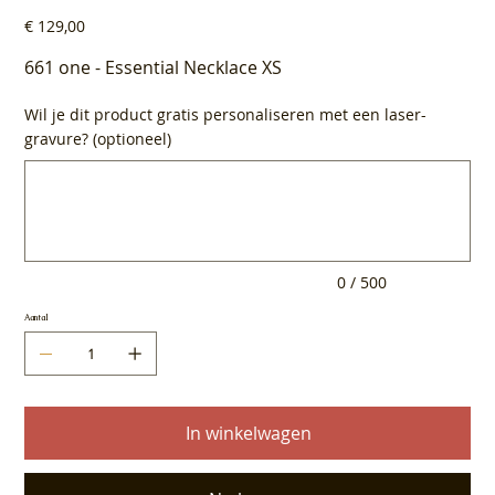
Prijs
€ 129,00
661 one - Essential Necklace XS
Wil je dit product gratis personaliseren met een laser-
gravure? (optioneel)
Tot
500
tekens.
0 / 500
Aantal
In winkelwagen