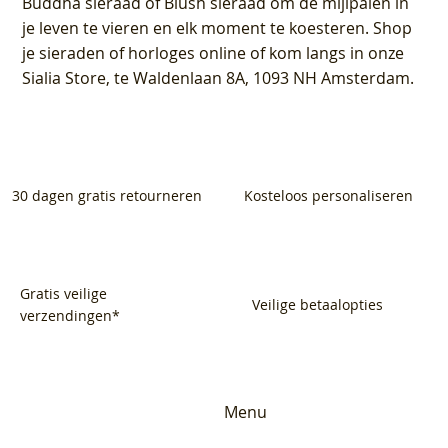
Buddha sieraad of Blush sieraad om de mijlpalen in
je leven te vieren en elk moment te koesteren. Shop
je sieraden of horloges online of kom langs in onze
Sialia Store, te Waldenlaan 8A, 1093 NH Amsterdam.
30 dagen gratis retourneren
Kosteloos personaliseren
Gratis veilige
Veilige betaalopties
verzendingen*
Menu