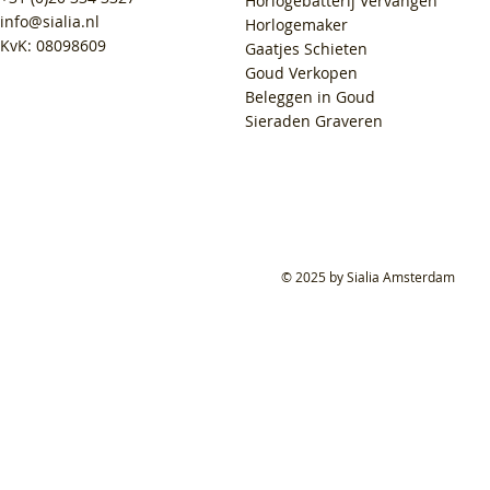
Horlogebatterij Vervangen
info@sialia.nl
Horlogemaker
KvK: 08098609
Gaatjes Schieten
Goud Verkopen
Beleggen in Goud
Sieraden Graveren
© 2025 by Sialia Amsterdam