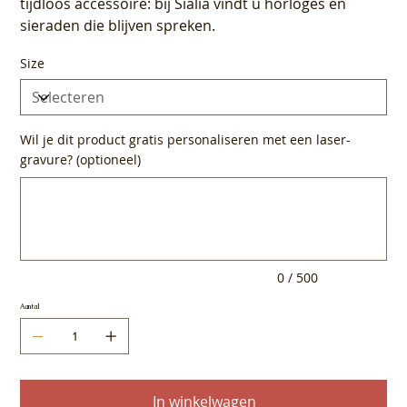
tijdloos accessoire: bij Sialia vindt u horloges en
sieraden die blijven spreken.
Size
Wil je dit product gratis personaliseren met een laser-
gravure? (optioneel)
Tot
500
tekens.
0 / 500
Aantal
In winkelwagen