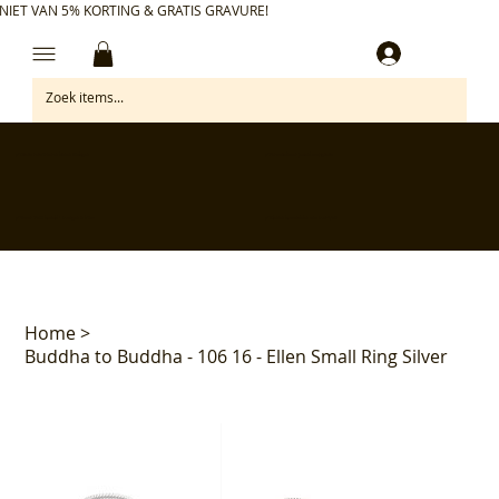
NIET VAN 5% KORTING & GRATIS GRAVURE!
Inloggen
✅ Gratis retourneren binnen 30 dagen
✅ Personaliseer je aankoop gratis
✅ Voor 17:00 besteld = morgen in huis*
✅ Klanten beoordelen ons met 4,7/5
Home
>
Buddha to Buddha - 106 16 - Ellen Small Ring Silver