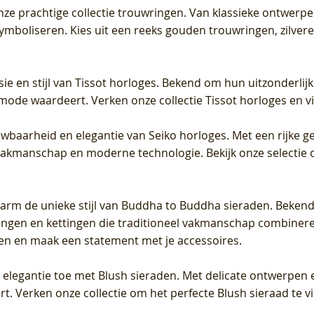
 onze prachtige collectie trouwringen. Van klassieke ontwerp
 symboliseren. Kies uit een reeks gouden trouwringen, zilv
sie en stijl van Tissot horloges. Bekend om hun uitzonderli
 mode waardeert. Verken onze collectie Tissot horloges en vin
uwbaarheid en elegantie van Seiko horloges. Met een rijke ge
vakmanschap en moderne technologie. Bekijk onze selectie 
arm de unieke stijl van Buddha to Buddha sieraden. Bekend
gen en kettingen die traditioneel vakmanschap combineren 
en en maak een statement met je accessoires.
e elegantie toe met Blush sieraden. Met delicate ontwerpen 
 Verken onze collectie om het perfecte Blush sieraad te vind