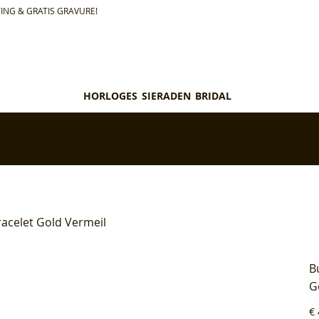
ING & GRATIS GRAVURE!
HORLOGES
SIERADEN
BRIDAL
teld = morgen in huis*
✅ Personaliseer je aankoop gratis
racelet Gold Vermeil
B
G
Pri
€ 