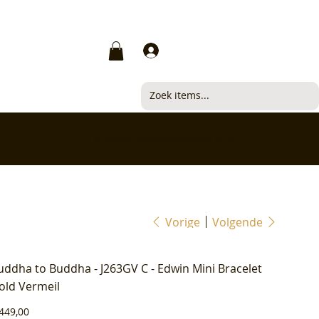
Inloggen
✅ Klanten beoordelen ons met 4,7/5
Vorige
Volgende
uddha to Buddha - J263GV C - Edwin Mini Bracelet
old Vermeil
js
449,00