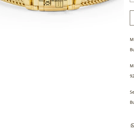
M
B
M
92
Se
B