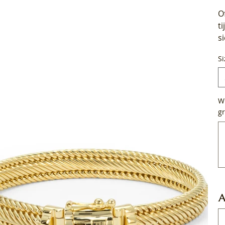
O
t
s
Si
Wi
gr
Tot
50
tek
A