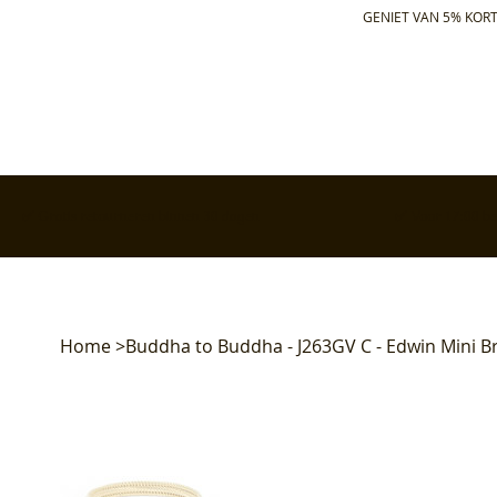
GENIET VAN 5% KORT
✅ Gratis retourneren binnen 30 dagen
✅ Voor 17:00 bes
Home
>
Buddha to Buddha - J263GV C - Edwin Mini B