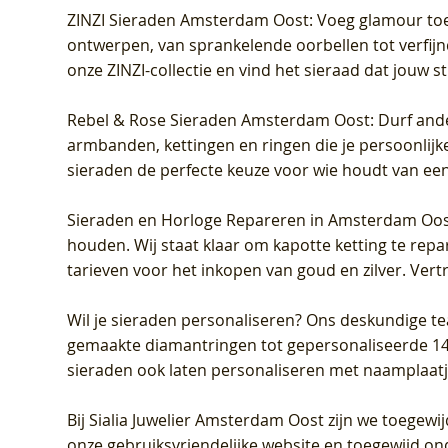
ZINZI Sieraden Amsterdam Oost
: Voeg glamour toe
ontwerpen, van sprankelende oorbellen tot verfijn
onze ZINZI-collectie en vind het sieraad dat jouw stij
Rebel & Rose Sieraden Amsterdam Oost
: Durf and
armbanden, kettingen en ringen die je persoonlijke
sieraden de perfecte keuze voor wie houdt van een 
Sieraden en Horloge Repareren in Amsterdam Oo
houden. Wij staat klaar om kapotte ketting te rep
tarieven voor het inkopen van goud en zilver. Vert
Wil je sieraden personaliseren
? Ons deskundige te
gemaakte diamantringen tot gepersonaliseerde 14-ka
sieraden ook laten personaliseren met naamplaatj
Bij
Sialia Juwelier Amsterdam Oost
zijn we toegewi
onze gebruiksvriendelijke website en toegewijd on