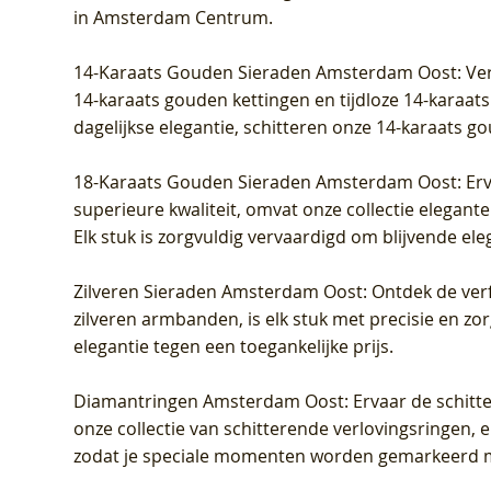
grown Diamant
Diamant
Diamant
grown D
Diamant
Diamant
in Amsterdam Centrum
.
Prijs
Prijs
Prijs
Prijs
Prijs
Prijs
€ 349,00
€ 599,00
€ 849,00
€ 449,00
€ 899,00
€ 1.049,0
14-Karaats Gouden Sieraden Amsterdam Oost
: Ve
14-karaats gouden kettingen en tijdloze 14-karaats
dagelijkse elegantie, schitteren onze 14-karaats g
18-Karaats Gouden Sieraden Amsterdam Oost
: Er
superieure kwaliteit, omvat onze collectie elegan
Elk stuk is zorgvuldig vervaardigd om blijvende ele
Zilveren Sieraden Amsterdam Oost
: Ontdek de verf
zilveren armbanden, is elk stuk met precisie en z
elegantie tegen een toegankelijke prijs.
Diamantringen Amsterdam Oost
: Ervaar de schit
onze collectie van schitterende verlovingsringen, e
zodat je speciale momenten worden gemarkeerd 