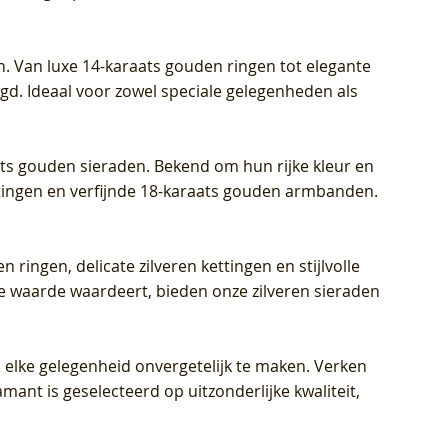
Diamant
Diamant
grown Diamant
Prijs
Prijs
Prijs
€ 449,00
€ 699,00
€ 799,00
n. Van luxe 14-karaats gouden ringen tot elegante
igd. Ideaal voor zowel speciale gelegenheden als
aats gouden sieraden. Bekend om hun rijke kleur en
ettingen en verfijnde 18-karaats gouden armbanden.
n ringen, delicate zilveren kettingen en stijlvolle
he waarde waardeert, bieden onze zilveren sieraden
 elke gelegenheid onvergetelijk te maken. Verken
mant is geselecteerd op uitzonderlijke kwaliteit,