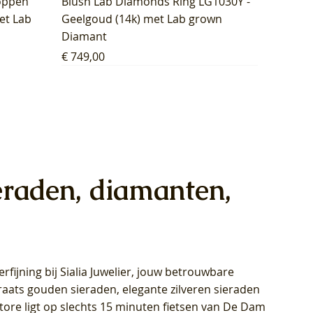
oppen
Blush Lab Diamonds Ring LG1030Y -
et Lab
Geelgoud (14k) met Lab grown
Diamant
Prijs
€ 749,00
eraden, diamanten,
rfijning bij Sialia Juwelier,
jouw betrouwbare
1028Y -
oppen
oppen
Blush Lab Diamonds Collier LG3014Y
Blush Lab Diamonds Ring LG1029Y -
Blush Lab Diamonds Oorknoppen
araats gouden sieraden, elegante zilveren sieraden
wn
et Lab
et Lab
- Geelgoud (14k) met Lab grown
Geelgoud (14k) met Lab grown
LG7033Y – Geelgoud (14k) met Lab
Store ligt op slechts 15 minuten fietsen van De Dam