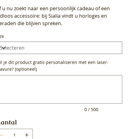
f u nu zoekt naar een persoonlijk cadeau of een
ijdloos accessoire: bij Sialia vindt u horloges en
ieraden die blijven spreken.
ze
l je dit product gratis personaliseren met een laser-
avure? (optioneel)
0
ens.
0 / 500
antal