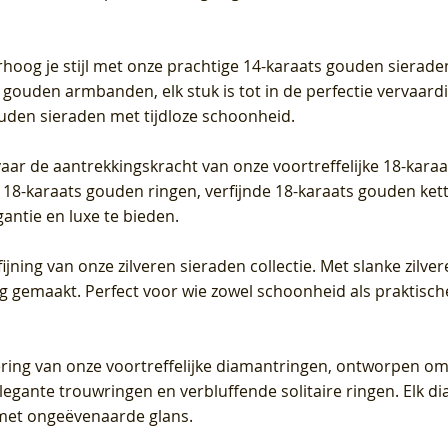
iamant
Diamant
grown Diamant
grown Diamant
Prijs
Prijs
Prijs
0
€ 649,00
€ 649,00
€ 549,00
rhoog je stijl met onze prachtige 14-karaats gouden sierade
 gouden armbanden, elk stuk is tot in de perfectie vervaard
ouden sieraden met tijdloze schoonheid.
vaar de aantrekkingskracht van onze voortreffelijke 18-kar
te 18-karaats gouden ringen, verfijnde 18-karaats gouden k
gantie en luxe te bieden.
ijning van onze zilveren sieraden collectie. Met slanke zilvere
org gemaakt. Perfect voor wie zowel schoonheid als praktisc
tering van onze voortreffelijke diamantringen, ontworpen om
legante trouwringen en verbluffende solitaire ringen. Elk dia
met ongeëvenaarde glans.