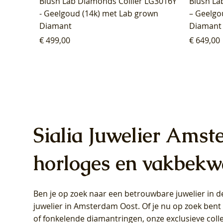
Blush Lab Diamonds Collier LG3016Y
Blush La
- Geelgoud (14k) met Lab grown
– Geelgo
Diamant
Diamant
Prijs
Prijs
€ 499,00
€ 649,00
Sialia Juwelier Amst
horloges en vakbekw
Ben je op zoek naar een betrouwbare juwelier in
Blush Lab Diamonds Oorhangers
Blush Lab Diamonds Collier LG3019Y
Blush Lab Diamonds Ring LG1031Y -
Blush L
Blush La
Blush La
juwelier in Amsterdam Oost
. Of je nu op zoek ben
LG9006Y/S - Geelgoud (14k) met Lab
– Geelgoud (14k) met Lab grown
Geelgoud (14k) met Lab grown
LG9007Y/
Geelgoud
Geelgoud
of fonkelende diamantringen, onze exclusieve coll