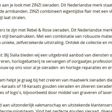
 aan je look met ZINZI sieraden. Dit Nederlandse merk staat
de armbanden. ZINZI combineert eigentijdse flair met een vl
l laat stralen.
ers te zijn met Rebel & Rose sieraden. Dit Nederlandse merk 
 stijl benadrukken. Met een combinatie van robuuste materia
unieke, zelfverzekerde uitstraling. Ontdek de collectie en m
st
: Bij Sialia bieden wij een uitgebreid aanbod van diensten 
areren, horlogebatterij te vervangen of oorgaatjes professi
rouw op ons voor al je sieraden- en horloge reparaties en e
am helpt je graag bij het creëren van maatwerk sieraden die
raats of 18-karaats gouden sieraden en zilveren sieraden, 
es of logo's, bijvoorbeeld door middel van
graveren
of laser
jd aan uitzonderlijk vakmanschap en uitstekende
klantenser
dersteuningsteam. Vind het perfecte gouden sieraad, zilvere