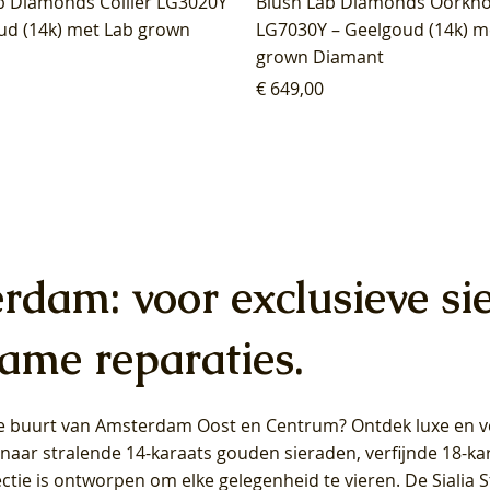
b Diamonds Collier LG3020Y
Blush Lab Diamonds Oorkn
ud (14k) met Lab grown
LG7030Y – Geelgoud (14k) m
grown Diamant
Prijs
€ 649,00
erdam: voor exclusieve si
ame reparaties.
 de buurt van Amsterdam
Oost
en
Centrum
? Ontdek luxe en ve
ab Diamonds Oorhangers
b Diamonds Ring LG1042Y –
b Diamonds Ring LG1044Y –
Blush Lab Diamonds Ring LG
Blush Lab Diamonds Oorkn
Blush Lab Diamonds Oorkn
t naar stralende 14-karaats gouden sieraden, verfijnde 18-k
S - Geelgoud (14k) met Lab
 (14k) met Lab grown
 (14k) met Lab grown
Geelgoud (14k) met Lab gro
LG7027Y - Geelgoud (14k) m
LG7026Y - Geelgoud (14k) m
ectie is ontworpen om elke gelegenheid te vieren.
De Sialia 