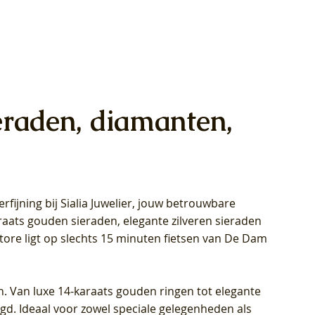
eraden, diamanten,
rfijning bij Sialia Juwelier,
jouw betrouwbare
1028Y -
oppen
oppen
Blush Lab Diamonds Collier LG3014Y
Blush Lab Diamonds Ring LG1029Y -
Blush Lab Diamonds Oorknoppen
araats gouden sieraden, elegante zilveren sieraden
wn
et Lab
et Lab
- Geelgoud (14k) met Lab grown
Geelgoud (14k) met Lab grown
LG7033Y – Geelgoud (14k) met Lab
Store ligt op slechts 15 minuten fietsen van De Dam
Diamant
Diamant
grown Diamant
Prijs
Prijs
Prijs
€ 449,00
€ 699,00
€ 799,00
n. Van luxe 14-karaats gouden ringen tot elegante
igd. Ideaal voor zowel speciale gelegenheden als