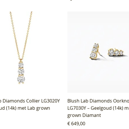
b Diamonds Collier LG3020Y
Blush Lab Diamonds Oorkn
ud (14k) met Lab grown
LG7030Y – Geelgoud (14k) m
grown Diamant
Prijs
€ 649,00