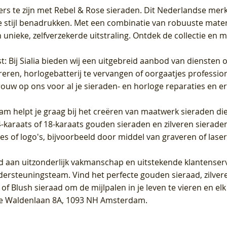
ers te zijn met Rebel & Rose sieraden. Dit Nederlandse merk 
 stijl benadrukken. Met een combinatie van robuuste materia
unieke, zelfverzekerde uitstraling. Ontdek de collectie en m
st
: Bij Sialia bieden wij een uitgebreid aanbod van diensten 
areren, horlogebatterij te vervangen of oorgaatjes professi
rouw op ons voor al je sieraden- en horloge reparaties en e
am helpt je graag bij het creëren van maatwerk sieraden die
raats of 18-karaats gouden sieraden en zilveren sieraden, 
es of logo's, bijvoorbeeld door middel van
graveren
of laser
jd aan uitzonderlijk vakmanschap en uitstekende
klantenser
dersteuningsteam. Vind het perfecte gouden sieraad, zilvere
f Blush sieraad om de mijlpalen in je leven te vieren en el
, te Waldenlaan 8A, 1093 NH Amsterdam.