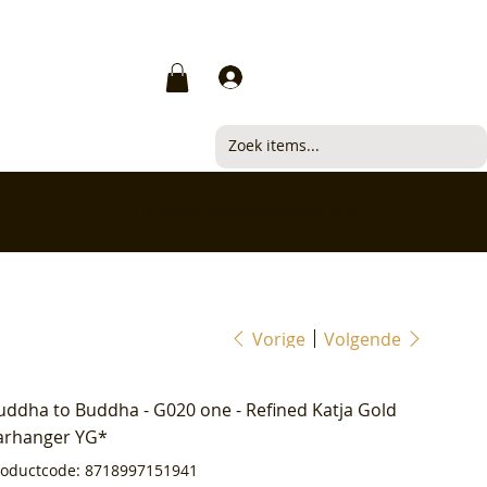
Inloggen
✅ Klanten beoordelen ons met 4,7/5
Vorige
Volgende
uddha to Buddha - G020 one - Refined Katja Gold
arhanger YG*
Productcode
roductcode:
8718997151941
8718997151941