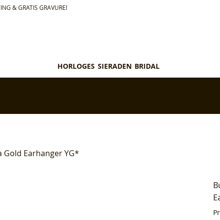
ING & GRATIS GRAVURE!
HORLOGES
SIERADEN
BRIDAL
teld = morgen in huis*
✅ Personaliseer je aankoop gratis
ja Gold Earhanger YG*
B
E
P