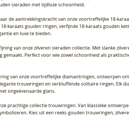
ouden sieraden met tijdloze schoonheid.
vaar de aantrekkingskracht van onze voortreffelijke 18-kar
te 18-karaats gouden ringen, verfijnde 18-karaats gouden k
gantie en luxe te bieden.
ijning van onze zilveren sieraden collectie. Met slanke zilvere
org gemaakt. Perfect voor wie zowel schoonheid als praktisc
tering van onze voortreffelijke diamantringen, ontworpen om
legante trouwringen en verbluffende solitaire ringen. Elk dia
met ongeëvenaarde glans.
 onze prachtige collectie trouwringen. Van klassieke ontwerp
 symboliseren. Kies uit een reeks gouden trouwringen, zilv