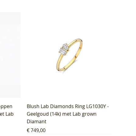
oppen
Blush Lab Diamonds Ring LG1030Y -
et Lab
Geelgoud (14k) met Lab grown
Diamant
Prijs
€ 749,00