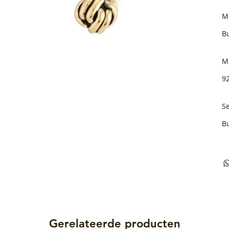
M
B
M
92
Se
B
Gerelateerde producten