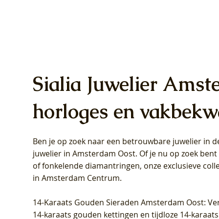
Sialia Juwelier Amst
horloges en vakbekw
Ben je op zoek naar een betrouwbare juwelier in
Blush Lab Diamonds Oorhangers
Blush Lab Diamonds Collier LG3019Y
Blush Lab Diamonds Ring LG1031Y -
Blush L
Blush La
Blush La
juwelier in Amsterdam Oost
. Of je nu op zoek ben
LG9006Y/S - Geelgoud (14k) met Lab
– Geelgoud (14k) met Lab grown
Geelgoud (14k) met Lab grown
LG9007Y/
Geelgoud
Geelgoud
of fonkelende diamantringen, onze exclusieve coll
grown Diamant
Diamant
Diamant
grown D
Diamant
Diamant
in Amsterdam Centrum
.
Prijs
Prijs
Prijs
Prijs
Prijs
Prijs
€ 349,00
€ 599,00
€ 849,00
€ 449,00
€ 899,00
€ 1.049,0
14-Karaats Gouden Sieraden Amsterdam Oost
: Ve
14-karaats gouden kettingen en tijdloze 14-karaats