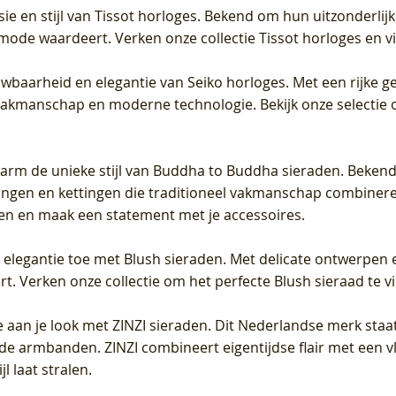
sie en stijl van Tissot horloges. Bekend om hun uitzonderli
 mode waardeert. Verken onze collectie Tissot horloges en vin
uwbaarheid en elegantie van Seiko horloges. Met een rijke ge
vakmanschap en moderne technologie. Bekijk onze selectie 
arm de unieke stijl van Buddha to Buddha sieraden. Bekend
gen en kettingen die traditioneel vakmanschap combineren 
en en maak een statement met je accessoires.
e elegantie toe met Blush sieraden. Met delicate ontwerpen 
 Verken onze collectie om het perfecte Blush sieraad te vind
 aan je look met ZINZI sieraden. Dit Nederlandse merk staat
de armbanden. ZINZI combineert eigentijdse flair met een vl
l laat stralen.