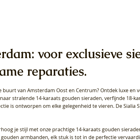
erdam: voor exclusieve si
ame reparaties.
 de buurt van Amsterdam
Oost
en
Centrum
? Ontdek luxe en ve
ab Diamonds Oorhangers
b Diamonds Ring LG1042Y –
b Diamonds Ring LG1044Y –
Blush Lab Diamonds Ring LG
Blush Lab Diamonds Oorkn
Blush Lab Diamonds Oorkn
t naar stralende 14-karaats gouden sieraden, verfijnde 18-k
S - Geelgoud (14k) met Lab
 (14k) met Lab grown
 (14k) met Lab grown
Geelgoud (14k) met Lab gro
LG7027Y - Geelgoud (14k) m
LG7026Y - Geelgoud (14k) m
ectie is ontworpen om elke gelegenheid te vieren.
De Sialia 
iamant
Diamant
grown Diamant
grown Diamant
Prijs
Prijs
Prijs
0
€ 649,00
€ 649,00
€ 549,00
rhoog je stijl met onze prachtige 14-karaats gouden sierade
 gouden armbanden, elk stuk is tot in de perfectie vervaard