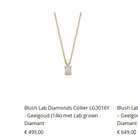
Blush Lab Diamonds Collier LG3016Y
Blush La
- Geelgoud (14k) met Lab grown
– Geelgo
Diamant
Diamant
Prijs
Prijs
€ 499,00
€ 649,00