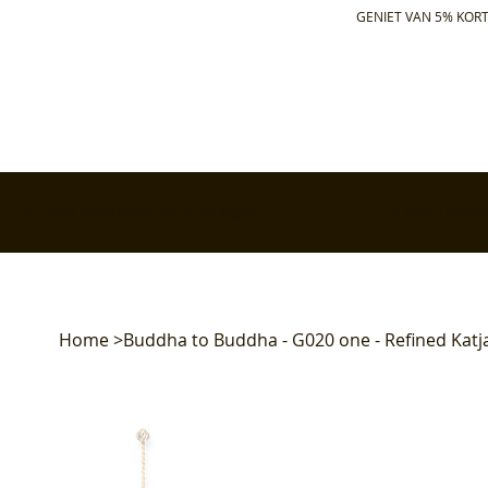
GENIET VAN 5% KORT
✅ Gratis retourneren binnen 30 dagen
✅ Voor 17:00 bes
Home
>
Buddha to Buddha - G020 one - Refined Kat