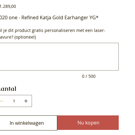
js
1.289,00
020 one - Refined Katja Gold Earhanger YG*
l je dit product gratis personaliseren met een laser-
avure? (optioneel)
0
ens.
0 / 500
antal
Nu kopen
In winkelwagen