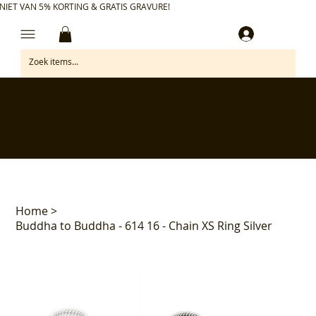
NIET VAN 5% KORTING & GRATIS GRAVURE!
Inloggen
✅ Gratis retourneren binnen 30 dagen
✅ Personaliseer je aankoop gratis
✅ Voor 17:00 besteld = morgen in huis*
✅ Klanten beoordelen ons met 4,7/5
Home
>
Buddha to Buddha - 614 16 - Chain XS Ring Silver