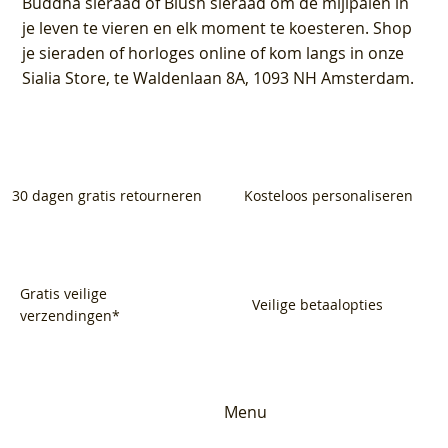
Buddha sieraad of Blush sieraad om de mijlpalen in
je leven te vieren en elk moment te koesteren. Shop
je sieraden of horloges online of kom langs in onze
Sialia Store, te Waldenlaan 8A, 1093 NH Amsterdam.
30 dagen gratis retourneren
Kosteloos personaliseren
Gratis veilige
Veilige betaalopties
verzendingen*
Menu