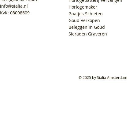
Horlogebatterij Vervangen
info@sialia.nl
Horlogemaker
KvK: 08098609
Gaatjes Schieten
Goud Verkopen
Beleggen in Goud
Sieraden Graveren
© 2025 by Sialia Amsterdam