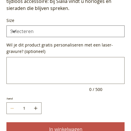
tijdloos accessoire: bij Sialia vindt u horloges en
sieraden die blijven spreken.
Size
Wil je dit product gratis personaliseren met een laser-
gravure? (optioneel)
Tot
500
tekens.
0 / 500
Aantal
In winkelwagen