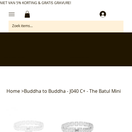
NIET VAN 5% KORTING & GRATIS GRAVURE!
Inloggen
✅ Gratis retourneren binnen 30 dagen
✅ Personaliseer je aankoop gratis
✅ Voor 17:00 besteld = morgen in huis*
✅ Klanten beoordelen ons met 4,7/5
Home
>
Buddha to Buddha - J040 C+ - The Batul Mini