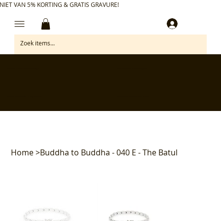
NIET VAN 5% KORTING & GRATIS GRAVURE!
Inloggen
✅ Gratis retourneren binnen 30 dagen
✅ Personaliseer je aankoop gratis
✅ Voor 17:00 besteld = morgen in huis*
✅ Klanten beoordelen ons met 4,7/5
Home
>
Buddha to Buddha - 040 E - The Batul