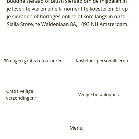
Buddha sieraad of Blush sieraad om de mijlpalen in
je leven te vieren en elk moment te koesteren. Shop
je sieraden of horloges online of kom langs in onze
Sialia Store, te Waldenlaan 8A, 1093 NH Amsterdam.
30 dagen gratis retourneren
Kosteloos personaliseren
Gratis veilige
Veilige betaalopties
verzendingen*
Menu