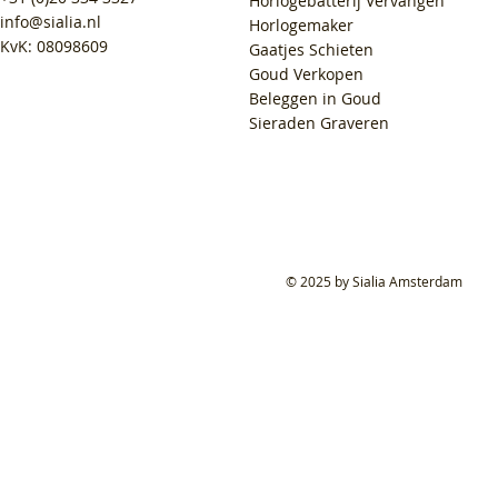
Horlogebatterij Vervangen
info@sialia.nl
Horlogemaker
KvK: 08098609
Gaatjes Schieten
Goud Verkopen
Beleggen in Goud
Sieraden Graveren
© 2025 by Sialia Amsterdam