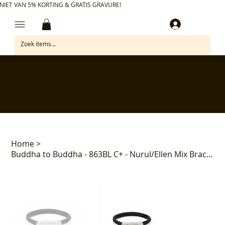
NIET VAN 5% KORTING & GRATIS GRAVURE!
Inloggen
✅ Gratis retourneren binnen 30 dagen
✅ Personaliseer je aankoop gratis
✅ Voor 17:00 besteld = morgen in huis*
✅ Klanten beoordelen ons met 4,7/5
Home
>
Buddha to Buddha - 863BL C+ - Nurul/Ellen Mix Bracelet Leather Black