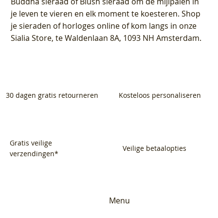
Buddha sieraad of Blush sieraad om de mijlpalen in
je leven te vieren en elk moment te koesteren. Shop
je sieraden of horloges online of kom langs in onze
Sialia Store, te Waldenlaan 8A, 1093 NH Amsterdam.
30 dagen gratis retourneren
Kosteloos personaliseren
Gratis veilige
Veilige betaalopties
verzendingen*
Menu