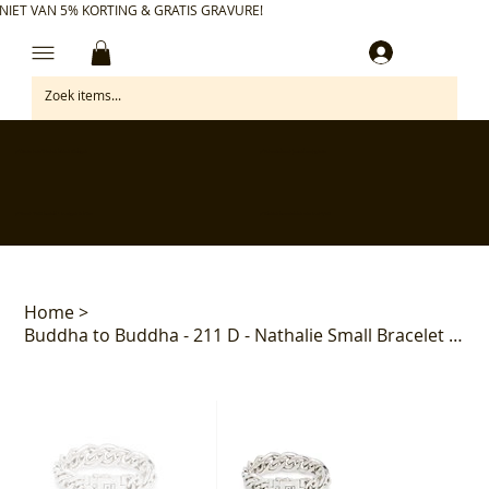
NIET VAN 5% KORTING & GRATIS GRAVURE!
Inloggen
✅ Gratis retourneren binnen 30 dagen
✅ Personaliseer je aankoop gratis
✅ Voor 17:00 besteld = morgen in huis*
✅ Klanten beoordelen ons met 4,7/5
Home
>
Buddha to Buddha - 211 D - Nathalie Small Bracelet Silver