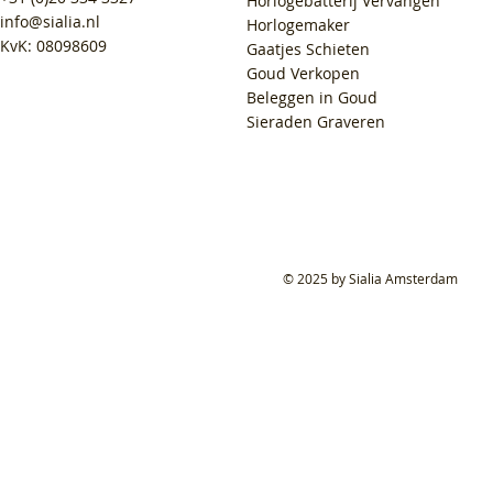
Horlogebatterij Vervangen
info@sialia.nl
Horlogemaker
KvK: 08098609
Gaatjes Schieten
Goud Verkopen
Beleggen in Goud
Sieraden Graveren
© 2025 by Sialia Amsterdam