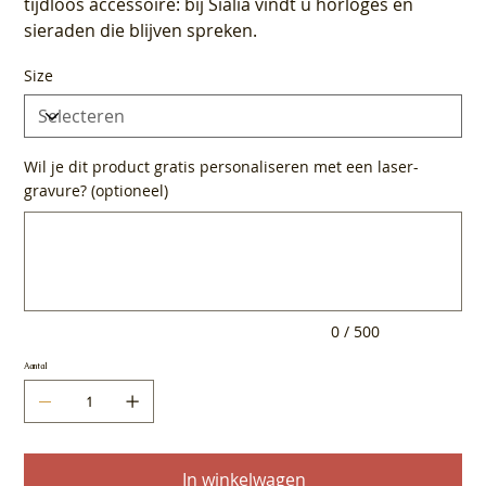
tijdloos accessoire: bij Sialia vindt u horloges en
sieraden die blijven spreken.
Size
Wil je dit product gratis personaliseren met een laser-
gravure? (optioneel)
Tot
500
tekens.
0 / 500
Aantal
In winkelwagen