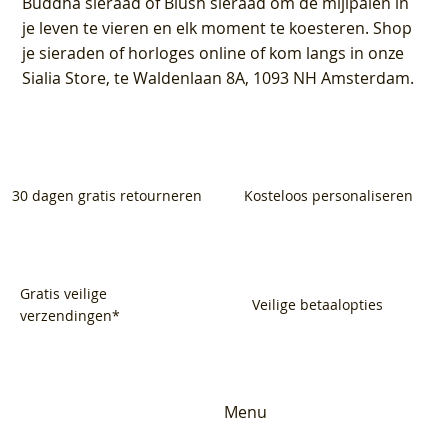
Buddha sieraad of Blush sieraad om de mijlpalen in
je leven te vieren en elk moment te koesteren. Shop
je sieraden of horloges online of kom langs in onze
Sialia Store, te Waldenlaan 8A, 1093 NH Amsterdam.
30 dagen gratis retourneren
Kosteloos personaliseren
Gratis veilige
Veilige betaalopties
verzendingen*
Menu