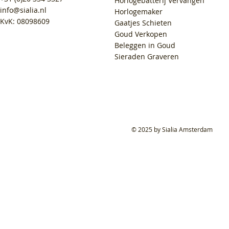
Horlogebatterij Vervangen
info@sialia.nl
Horlogemaker
KvK: 08098609
Gaatjes Schieten
Goud Verkopen
Beleggen in Goud
Sieraden Graveren
© 2025 by Sialia Amsterdam