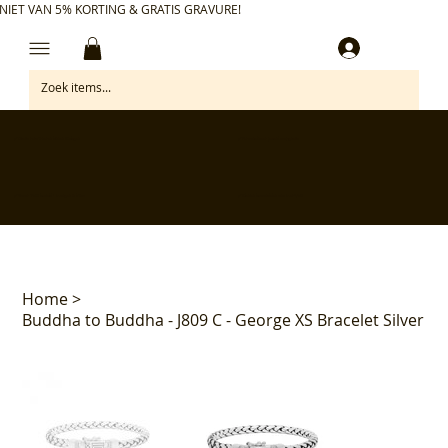
NIET VAN 5% KORTING & GRATIS GRAVURE!
Inloggen
✅ Gratis retourneren binnen 30 dagen
✅ Personaliseer je aankoop gratis
✅ Voor 17:00 besteld = morgen in huis*
✅ Klanten beoordelen ons met 4,7/5
Home
>
Buddha to Buddha - J809 C - George XS Bracelet Silver