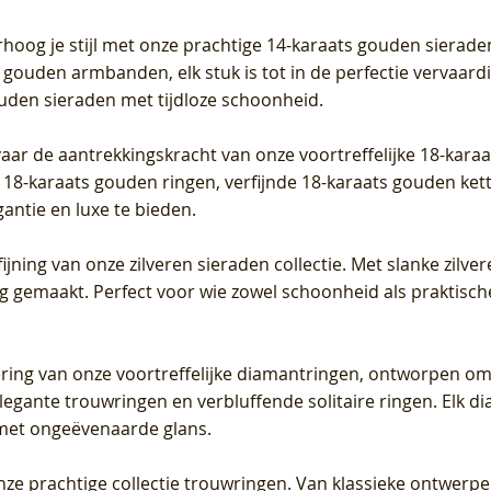
Prijs
Prijs
Prijs
0
€ 649,00
€ 649,00
€ 549,00
rhoog je stijl met onze prachtige 14-karaats gouden sierade
 gouden armbanden, elk stuk is tot in de perfectie vervaard
ouden sieraden met tijdloze schoonheid.
vaar de aantrekkingskracht van onze voortreffelijke 18-kar
te 18-karaats gouden ringen, verfijnde 18-karaats gouden k
gantie en luxe te bieden.
ijning van onze zilveren sieraden collectie. Met slanke zilvere
org gemaakt. Perfect voor wie zowel schoonheid als praktisc
tering van onze voortreffelijke diamantringen, ontworpen om
legante trouwringen en verbluffende solitaire ringen. Elk dia
met ongeëvenaarde glans.
 onze prachtige collectie trouwringen. Van klassieke ontwerp