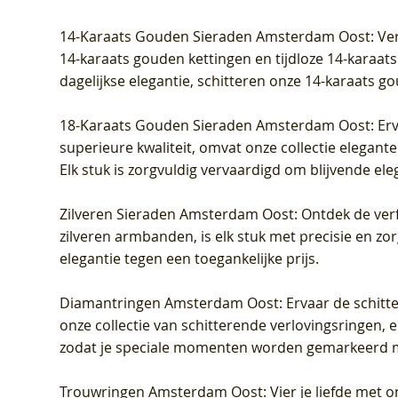
Prijs
Prijs
Prijs
Prijs
Prijs
Prijs
€ 349,00
€ 599,00
€ 849,00
€ 449,00
€ 899,00
€ 1.049,0
14-Karaats Gouden Sieraden Amsterdam Oost
: Ve
14-karaats gouden kettingen en tijdloze 14-karaats
dagelijkse elegantie, schitteren onze 14-karaats g
18-Karaats Gouden Sieraden Amsterdam Oost
: Er
superieure kwaliteit, omvat onze collectie elegan
Elk stuk is zorgvuldig vervaardigd om blijvende ele
Zilveren Sieraden Amsterdam Oost
: Ontdek de verf
zilveren armbanden, is elk stuk met precisie en z
elegantie tegen een toegankelijke prijs.
Diamantringen Amsterdam Oost
: Ervaar de schit
onze collectie van schitterende verlovingsringen, e
zodat je speciale momenten worden gemarkeerd 
Trouwringen Amsterdam Oost
: Vier je liefde met