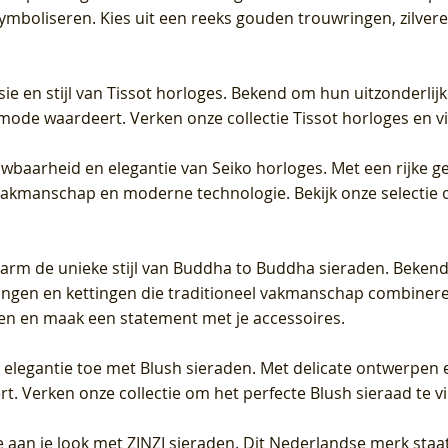
 symboliseren. Kies uit een reeks gouden trouwringen, zilv
sie en stijl van Tissot horloges. Bekend om hun uitzonderli
 mode waardeert. Verken onze collectie Tissot horloges en vin
uwbaarheid en elegantie van Seiko horloges. Met een rijke ge
vakmanschap en moderne technologie. Bekijk onze selectie 
arm de unieke stijl van Buddha to Buddha sieraden. Bekend
gen en kettingen die traditioneel vakmanschap combineren 
en en maak een statement met je accessoires.
e elegantie toe met Blush sieraden. Met delicate ontwerpen 
 Verken onze collectie om het perfecte Blush sieraad te vind
 aan je look met ZINZI sieraden. Dit Nederlandse merk staat