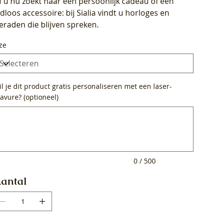
f u nu zoekt naar een persoonlijk cadeau of een
ijdloos accessoire: bij Sialia vindt u horloges en
ieraden die blijven spreken.
ze
l je dit product gratis personaliseren met een laser-
avure? (optioneel)
0
ens.
0 / 500
antal