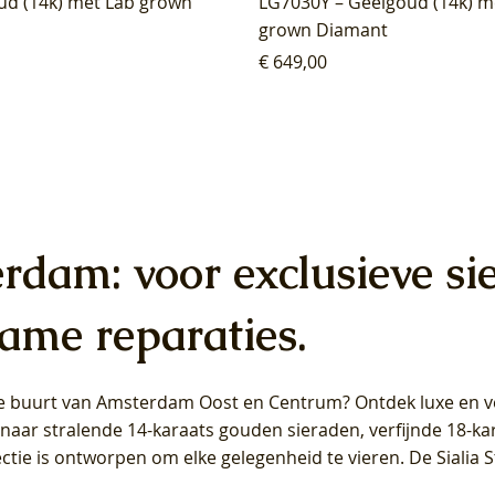
ud (14k) met Lab grown
LG7030Y – Geelgoud (14k) m
grown Diamant
Prijs
€ 649,00
erdam: voor exclusieve si
ame reparaties.
 de buurt van Amsterdam
Oost
en
Centrum
? Ontdek luxe en ve
ab Diamonds Oorhangers
b Diamonds Ring LG1042Y –
b Diamonds Ring LG1044Y –
Blush Lab Diamonds Ring LG
Blush Lab Diamonds Oorkn
Blush Lab Diamonds Oorkn
t naar stralende 14-karaats gouden sieraden, verfijnde 18-k
S - Geelgoud (14k) met Lab
 (14k) met Lab grown
 (14k) met Lab grown
Geelgoud (14k) met Lab gro
LG7027Y - Geelgoud (14k) m
LG7026Y - Geelgoud (14k) m
ectie is ontworpen om elke gelegenheid te vieren.
De Sialia 
iamant
Diamant
grown Diamant
grown Diamant