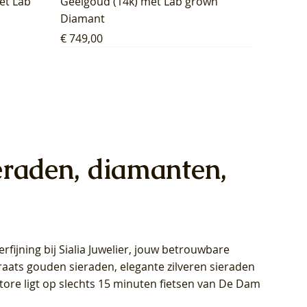
et Lab
Geelgoud (14k) met Lab grown
Diamant
Prijs
€ 749,00
eraden, diamanten,
rfijning bij Sialia Juwelier,
jouw betrouwbare
1028Y -
oppen
oppen
Blush Lab Diamonds Collier LG3014Y
Blush Lab Diamonds Ring LG1029Y -
Blush Lab Diamonds Oorknoppen
araats gouden sieraden, elegante zilveren sieraden
wn
et Lab
et Lab
- Geelgoud (14k) met Lab grown
Geelgoud (14k) met Lab grown
LG7033Y – Geelgoud (14k) met Lab
Store ligt op slechts 15 minuten fietsen van De Dam
Diamant
Diamant
grown Diamant