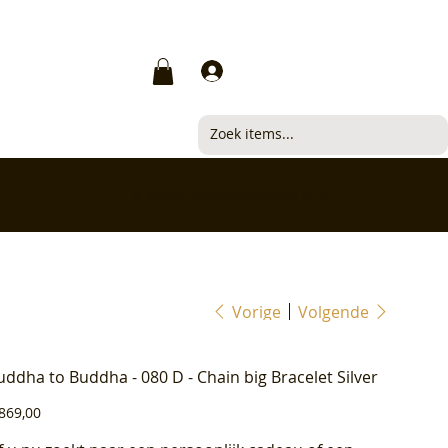
Inloggen
✅ Klanten beoordelen ons met 4,7/5
Vorige
Volgende
uddha to Buddha - 080 D - Chain big Bracelet Silver
js
869,00