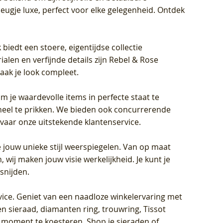
eugje luxe, perfect voor elke gelegenheid. Ontdek
biedt een stoere, eigentijdse collectie
len en verfijnde details zijn Rebel & Rose
aak je look compleet.
om je waardevolle items in perfecte staat te
oneel te prikken. We bieden ook concurrerende
rvaar onze uitstekende klantenservice.
 jouw unieke stijl weerspiegelen. Van op maat
wij maken jouw visie werkelijkheid. Je kunt je
snijden.
vice
. Geniet van een naadloze winkelervaring met
n sieraad, diamanten ring, trouwring, Tissot
k moment te koesteren. Shop je sieraden of