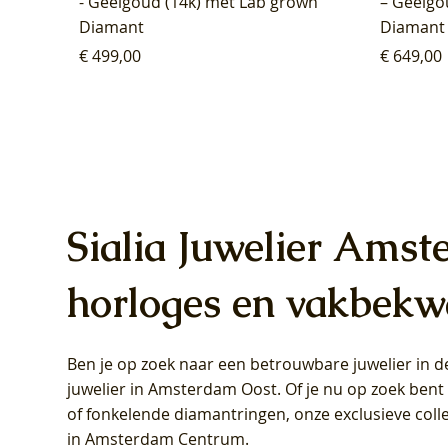
- Geelgoud (14k) met Lab grown
– Geelgo
Diamant
Diamant
Prijs
Prijs
€ 499,00
€ 649,00
Sialia Juwelier Amst
horloges en vakbekw
Ben je op zoek naar een betrouwbare juwelier in
Blush Lab Diamonds Oorhangers
Blush Lab Diamonds Collier LG3019Y
Blush Lab Diamonds Ring LG1031Y -
Blush L
Blush La
Blush La
juwelier in Amsterdam Oost
. Of je nu op zoek ben
LG9006Y/S - Geelgoud (14k) met Lab
– Geelgoud (14k) met Lab grown
Geelgoud (14k) met Lab grown
LG9007Y/
Geelgoud
Geelgoud
of fonkelende diamantringen, onze exclusieve coll
grown Diamant
Diamant
Diamant
grown D
Diamant
Diamant
in Amsterdam Centrum
.