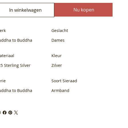
Nu kopen
In winkelwagen
erk
Geslacht
uddha to Buddha
Dames
ateriaal
Kleur
5 Sterling Silver
Zilver
rie
Soort Sieraad
uddha to Buddha
Armband