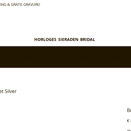
ING & GRATIS GRAVURE!
HORLOGES
SIERADEN
BRIDAL
teld = morgen in huis*
✅ Personaliseer je aankoop gratis
t Silver
B
Pri
€ 