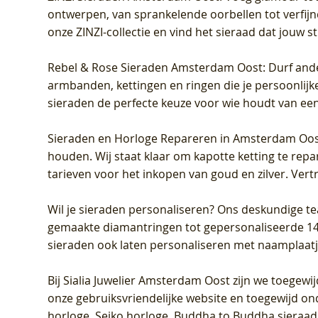
ontwerpen, van sprankelende oorbellen tot verfijn
onze ZINZI-collectie en vind het sieraad dat jouw stij
Rebel & Rose Sieraden Amsterdam Oost
: Durf and
armbanden, kettingen en ringen die je persoonlijke
sieraden de perfecte keuze voor wie houdt van een 
Sieraden en Horloge Repareren in Amsterdam Oo
houden. Wij staat klaar om kapotte ketting te rep
tarieven voor het inkopen van goud en zilver. Vert
Wil je sieraden personaliseren
? Ons deskundige te
gemaakte diamantringen tot gepersonaliseerde 14-ka
sieraden ook laten personaliseren met naamplaatj
Bij
Sialia Juwelier Amsterdam Oost
zijn we toegewi
onze gebruiksvriendelijke website en toegewijd on
horloge, Seiko horloge, Buddha to Buddha sieraad o