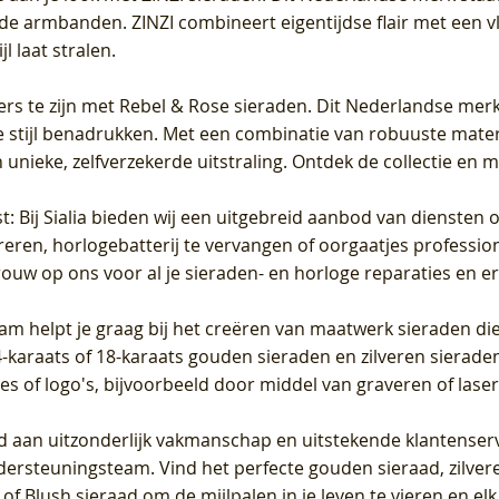
de armbanden. ZINZI combineert eigentijdse flair met een vl
l laat stralen.
ers te zijn met Rebel & Rose sieraden. Dit Nederlandse merk 
 stijl benadrukken. Met een combinatie van robuuste materia
unieke, zelfverzekerde uitstraling. Ontdek de collectie en m
st
: Bij Sialia bieden wij een uitgebreid aanbod van diensten 
areren, horlogebatterij te vervangen of oorgaatjes professi
rouw op ons voor al je sieraden- en horloge reparaties en e
am helpt je graag bij het creëren van maatwerk sieraden die
raats of 18-karaats gouden sieraden en zilveren sieraden, 
es of logo's, bijvoorbeeld door middel van
graveren
of laser
jd aan uitzonderlijk vakmanschap en uitstekende
klantenser
dersteuningsteam. Vind het perfecte gouden sieraad, zilvere
f Blush sieraad om de mijlpalen in je leven te vieren en el