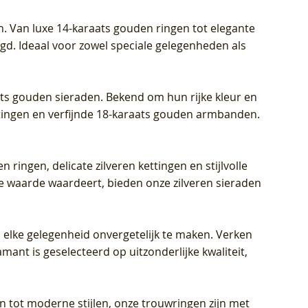
Prijs
Prijs
Prijs
€ 449,00
€ 699,00
€ 799,00
n. Van luxe 14-karaats gouden ringen tot elegante
igd. Ideaal voor zowel speciale gelegenheden als
aats gouden sieraden. Bekend om hun rijke kleur en
ettingen en verfijnde 18-karaats gouden armbanden.
n ringen, delicate zilveren kettingen en stijlvolle
he waarde waardeert, bieden onze zilveren sieraden
 elke gelegenheid onvergetelijk te maken. Verken
mant is geselecteerd op uitzonderlijke kwaliteit,
en tot moderne stijlen, onze trouwringen zijn met