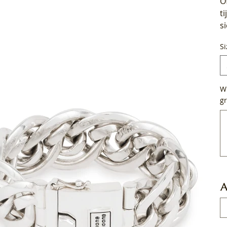
O
t
s
Si
Wi
gr
Tot
50
tek
A