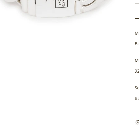
M
B
M
92
Se
B