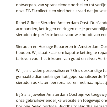
ontwerpen, van sprankelende oorbellen tot verfijn
onze ZINZI-collectie en vind het sieraad dat jouw stij
Rebel & Rose Sieraden Amsterdam Oost
: Durf and
armbanden, kettingen en ringen die je persoonlijke
sieraden de perfecte keuze voor wie houdt van een 
Sieraden en Horloge Repareren in Amsterdam Oo
houden. Wij staat klaar om kapotte ketting te rep
tarieven voor het inkopen van goud en zilver. Vert
Wil je sieraden personaliseren
? Ons deskundige te
gemaakte diamantringen tot gepersonaliseerde 14-ka
sieraden ook laten personaliseren met naamplaatj
Bij
Sialia Juwelier Amsterdam Oost
zijn we toegewi
onze gebruiksvriendelijke website en toegewijd on
horloge, Seiko horloge, Buddha to Buddha sieraad o