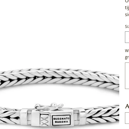
O
t
s
Si
Wi
gr
Tot
50
tek
A