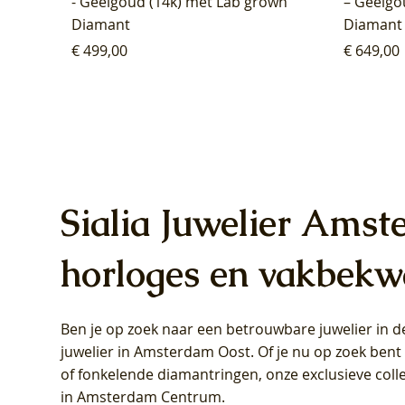
- Geelgoud (14k) met Lab grown
– Geelgo
Diamant
Diamant
Prijs
Prijs
€ 499,00
€ 649,00
Sialia Juwelier Amst
horloges en vakbekw
Ben je op zoek naar een betrouwbare juwelier in
Blush Lab Diamonds Oorhangers
Blush Lab Diamonds Collier LG3019Y
Blush Lab Diamonds Ring LG1031Y -
Blush L
Blush La
Blush La
juwelier in Amsterdam Oost
. Of je nu op zoek ben
LG9006Y/S - Geelgoud (14k) met Lab
– Geelgoud (14k) met Lab grown
Geelgoud (14k) met Lab grown
LG9007Y/
Geelgoud
Geelgoud
of fonkelende diamantringen, onze exclusieve coll
grown Diamant
Diamant
Diamant
grown D
Diamant
Diamant
in Amsterdam Centrum
.