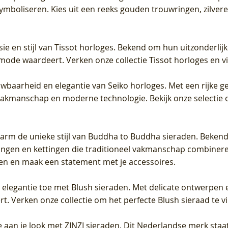
 symboliseren. Kies uit een reeks gouden trouwringen, zilv
sie en stijl van Tissot horloges. Bekend om hun uitzonderli
 mode waardeert. Verken onze collectie Tissot horloges en vin
uwbaarheid en elegantie van Seiko horloges. Met een rijke ge
vakmanschap en moderne technologie. Bekijk onze selectie 
arm de unieke stijl van Buddha to Buddha sieraden. Bekend
gen en kettingen die traditioneel vakmanschap combineren 
en en maak een statement met je accessoires.
e elegantie toe met Blush sieraden. Met delicate ontwerpen 
 Verken onze collectie om het perfecte Blush sieraad te vind
 aan je look met ZINZI sieraden. Dit Nederlandse merk staat