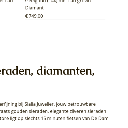
et Lab
Geelgoud (14k) met Lab grown
Diamant
Prijs
€ 749,00
eraden, diamanten,
rfijning bij Sialia Juwelier,
jouw betrouwbare
1028Y -
oppen
oppen
Blush Lab Diamonds Collier LG3014Y
Blush Lab Diamonds Ring LG1029Y -
Blush Lab Diamonds Oorknoppen
araats gouden sieraden, elegante zilveren sieraden
wn
et Lab
et Lab
- Geelgoud (14k) met Lab grown
Geelgoud (14k) met Lab grown
LG7033Y – Geelgoud (14k) met Lab
Store ligt op slechts 15 minuten fietsen van De Dam
Diamant
Diamant
grown Diamant