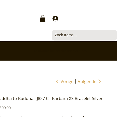
Inloggen
✅ Klanten beoordelen ons met 4,7/5
Vorige
Volgende
uddha to Buddha - J827 C - Barbara XS Bracelet Silver
js
309,00