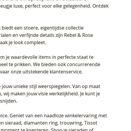
eugje luxe, perfect voor elke gelegenheid. Ontdek
biedt een stoere, eigentijdse collectie
len en verfijnde details zijn Rebel & Rose
aak je look compleet.
om je waardevolle items in perfecte staat te
oneel te prikken. We bieden ook concurrerende
rvaar onze uitstekende klantenservice.
 jouw unieke stijl weerspiegelen. Van op maat
wij maken jouw visie werkelijkheid. Je kunt je
snijden.
vice
. Geniet van een naadloze winkelervaring met
n sieraad, diamanten ring, trouwring, Tissot
k moment te koesteren. Shop je sieraden of