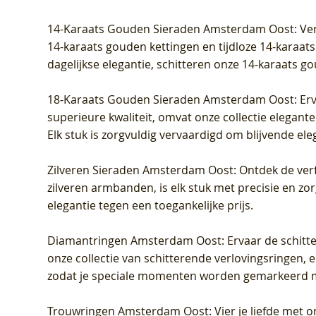
Prijs
Prijs
Prijs
Prijs
Prijs
Prijs
€ 349,00
€ 599,00
€ 849,00
€ 449,00
€ 899,00
€ 1.049,0
14-Karaats Gouden Sieraden Amsterdam Oost
: Ve
14-karaats gouden kettingen en tijdloze 14-karaats
dagelijkse elegantie, schitteren onze 14-karaats g
18-Karaats Gouden Sieraden Amsterdam Oost
: Er
superieure kwaliteit, omvat onze collectie elegan
Elk stuk is zorgvuldig vervaardigd om blijvende ele
Zilveren Sieraden Amsterdam Oost
: Ontdek de verf
zilveren armbanden, is elk stuk met precisie en z
elegantie tegen een toegankelijke prijs.
Diamantringen Amsterdam Oost
: Ervaar de schit
onze collectie van schitterende verlovingsringen, e
zodat je speciale momenten worden gemarkeerd 
Trouwringen Amsterdam Oost
: Vier je liefde met