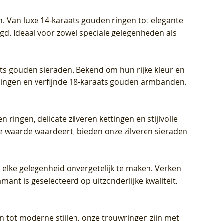
Prijs
Prijs
Prijs
€ 449,00
€ 699,00
€ 799,00
n. Van luxe 14-karaats gouden ringen tot elegante
igd. Ideaal voor zowel speciale gelegenheden als
aats gouden sieraden. Bekend om hun rijke kleur en
ettingen en verfijnde 18-karaats gouden armbanden.
n ringen, delicate zilveren kettingen en stijlvolle
he waarde waardeert, bieden onze zilveren sieraden
 elke gelegenheid onvergetelijk te maken. Verken
mant is geselecteerd op uitzonderlijke kwaliteit,
en tot moderne stijlen, onze trouwringen zijn met