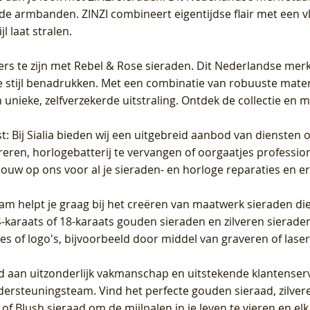
de armbanden. ZINZI combineert eigentijdse flair met een vl
l laat stralen.
ers te zijn met Rebel & Rose sieraden. Dit Nederlandse merk 
 stijl benadrukken. Met een combinatie van robuuste materia
unieke, zelfverzekerde uitstraling. Ontdek de collectie en m
st
: Bij Sialia bieden wij een uitgebreid aanbod van diensten 
areren, horlogebatterij te vervangen of oorgaatjes professi
rouw op ons voor al je sieraden- en horloge reparaties en e
am helpt je graag bij het creëren van maatwerk sieraden die
raats of 18-karaats gouden sieraden en zilveren sieraden, 
es of logo's, bijvoorbeeld door middel van
graveren
of laser
jd aan uitzonderlijk vakmanschap en uitstekende
klantenser
dersteuningsteam. Vind het perfecte gouden sieraad, zilvere
f Blush sieraad om de mijlpalen in je leven te vieren en el