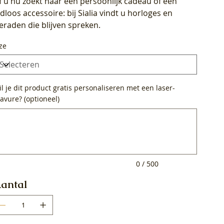
f u nu zoekt naar een persoonlijk cadeau of een
ijdloos accessoire: bij Sialia vindt u horloges en
ieraden die blijven spreken.
ze
l je dit product gratis personaliseren met een laser-
avure? (optioneel)
0
ens.
0 / 500
antal