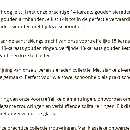
Prijs
Prijs
Prijs
0
€ 649,00
€ 649,00
€ 549,00
rhoog je stijl met onze prachtige 14-karaats gouden sierade
 gouden armbanden, elk stuk is tot in de perfectie vervaard
ouden sieraden met tijdloze schoonheid.
vaar de aantrekkingskracht van onze voortreffelijke 18-kar
te 18-karaats gouden ringen, verfijnde 18-karaats gouden k
gantie en luxe te bieden.
ijning van onze zilveren sieraden collectie. Met slanke zilvere
org gemaakt. Perfect voor wie zowel schoonheid als praktisc
tering van onze voortreffelijke diamantringen, ontworpen om
legante trouwringen en verbluffende solitaire ringen. Elk dia
met ongeëvenaarde glans.
 onze prachtige collectie trouwringen. Van klassieke ontwerp