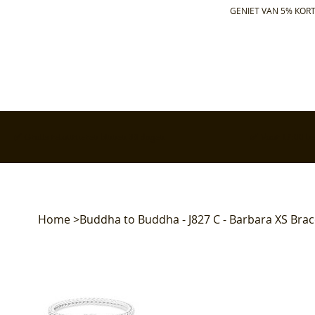
GENIET VAN 5% KORT
✅ Gratis retourneren binnen 30 dagen
✅ Voor 17:00 bes
Home
>
Buddha to Buddha - J827 C - Barbara XS Brace