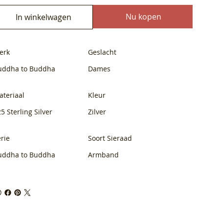
Nu kopen
In winkelwagen
erk
Geslacht
uddha to Buddha
Dames
ateriaal
Kleur
5 Sterling Silver
Zilver
rie
Soort Sieraad
uddha to Buddha
Armband