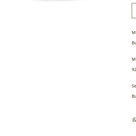
M
B
M
92
Se
B