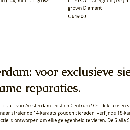
ud (14k) met Lab grown
LG7030Y – Geelgoud (14k) m
grown Diamant
Prijs
€ 649,00
erdam: voor exclusieve si
ame reparaties.
 de buurt van Amsterdam
Oost
en
Centrum
? Ontdek luxe en ve
ab Diamonds Oorhangers
b Diamonds Ring LG1042Y –
b Diamonds Ring LG1044Y –
Blush Lab Diamonds Ring LG
Blush Lab Diamonds Oorkn
Blush Lab Diamonds Oorkn
t naar stralende 14-karaats gouden sieraden, verfijnde 18-k
S - Geelgoud (14k) met Lab
 (14k) met Lab grown
 (14k) met Lab grown
Geelgoud (14k) met Lab gro
LG7027Y - Geelgoud (14k) m
LG7026Y - Geelgoud (14k) m
ectie is ontworpen om elke gelegenheid te vieren.
De Sialia 
iamant
Diamant
grown Diamant
grown Diamant