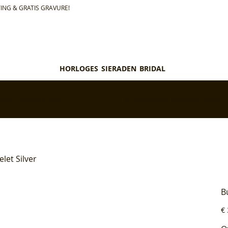
ING & GRATIS GRAVURE!
HORLOGES
SIERADEN
BRIDAL
teld = morgen in huis*
✅ Personaliseer je aankoop gratis
let Silver
B
Pri
€ 