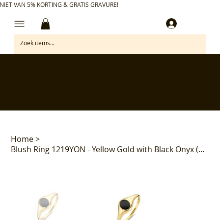
NIET VAN 5% KORTING & GRATIS GRAVURE!
Inloggen
✅ Gratis retourneren binnen 30 dagen
✅ Personaliseer je aankoop gratis
✅ Voor 17:00 besteld = morgen in huis*
✅ Klanten beoordelen ons met 4,7/5
Home
>
Blush Ring 1219YON - Yellow Gold with Black Onyx (14ct)