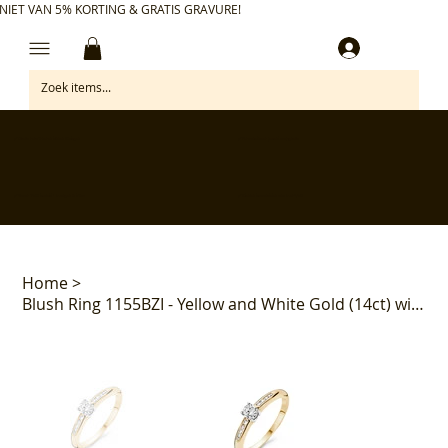
NIET VAN 5% KORTING & GRATIS GRAVURE!
Inloggen
✅ Gratis retourneren binnen 30 dagen
✅ Personaliseer je aankoop gratis
✅ Voor 17:00 besteld = morgen in huis*
✅ Klanten beoordelen ons met 4,7/5
Home
>
Blush Ring 1155BZI - Yellow and White Gold (14ct) with Zirkonia