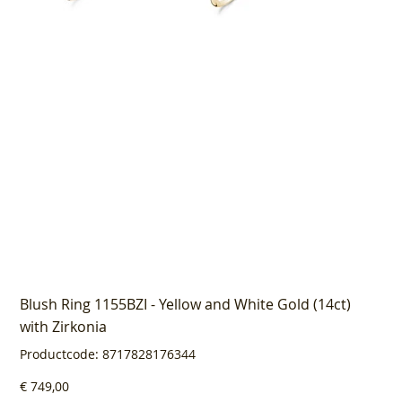
Blush Ring 1155BZI - Yellow and White Gold (14ct)
with Zirkonia
Productcode
Productcode:
8717828176344
8717828176344
Prijs
€ 749,00