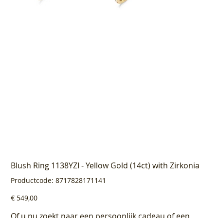
Blush Ring 1138YZI - Yellow Gold (14ct) with Zirkonia
Productcode
Productcode:
8717828171141
8717828171141
Prijs
€ 549,00
Of u nu zoekt naar een persoonlijk cadeau of een