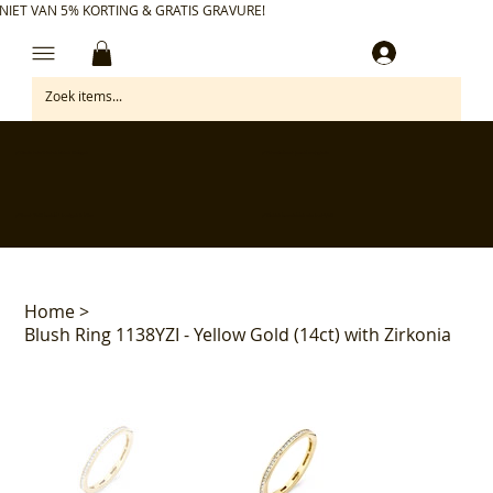
NIET VAN 5% KORTING & GRATIS GRAVURE!
Inloggen
✅ Gratis retourneren binnen 30 dagen
✅ Personaliseer je aankoop gratis
✅ Voor 17:00 besteld = morgen in huis*
✅ Klanten beoordelen ons met 4,7/5
Home
>
Blush Ring 1138YZI - Yellow Gold (14ct) with Zirkonia