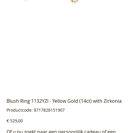
Blush Ring 1132YZI - Yellow Gold (14ct) with Zirkonia
Productcode
Productcode:
8717828151907
8717828151907
Prijs
€ 529,00
Of u nu zoekt naar een persoonlijk cadeau of een