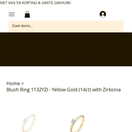
NIET VAN 5% KORTING & GRATIS GRAVURE!
Inloggen
✅ Gratis retourneren binnen 30 dagen
✅ Personaliseer je aankoop gratis
✅ Voor 17:00 besteld = morgen in huis*
✅ Klanten beoordelen ons met 4,7/5
Home
>
Blush Ring 1132YZI - Yellow Gold (14ct) with Zirkonia