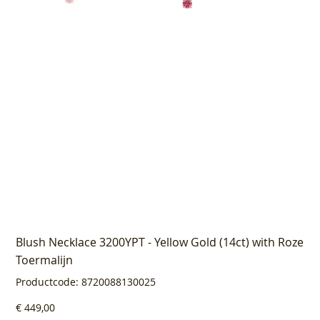
Blush Necklace 3200YPT - Yellow Gold (14ct) with Roze
Toermalijn
Productcode
Productcode:
8720088130025
8720088130025
Prijs
€ 449,00