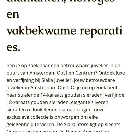
Prijs
Prijs
€ 349,00
€ 449,00
en
vakbekwame reparati
es.
Ben je op zoek naar een betrouwbare juwelier in de
buurt van Amsterdam
Oost
en
Centrum
? Ontdek luxe
en verfijning bij Sialia Juwelier,
jouw betrouwbare
juwelier in Amsterdam Oost
. Of je nu op zoek bent
naar stralende 14-karaats gouden sieraden, verfijnde
18-karaats gouden sieraden, elegante zilveren
sieraden of fonkelende diamantringen, onze
exclusieve collectie is ontworpen om elke
gelegenheid te vieren.
De Sialia Store ligt op slechts
15 minuten fietsen van De Dam in Amsterdam