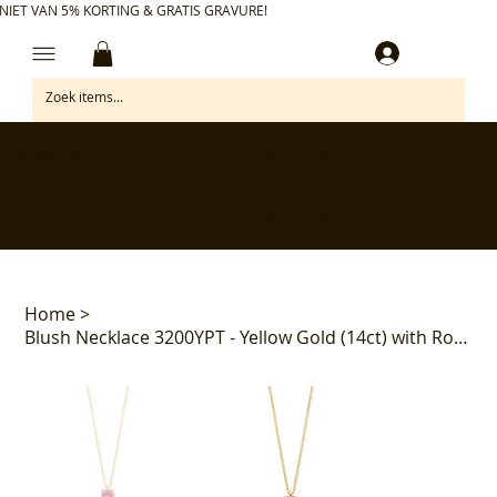
NIET VAN 5% KORTING & GRATIS GRAVURE!
Inloggen
✅ Gratis retourneren binnen 30 dagen
✅ Personaliseer je aankoop gratis
✅ Voor 17:00 besteld = morgen in huis*
✅ Klanten beoordelen ons met 4,7/5
Home
>
Blush Necklace 3200YPT - Yellow Gold (14ct) with Roze Toermalijn