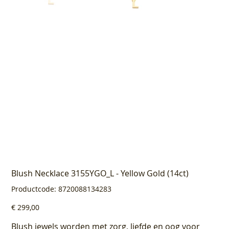
Blush Necklace 3155YGO_L - Yellow Gold (14ct)
Productcode
Productcode:
8720088134283
8720088134283
Prijs
€ 299,00
Blush jewels worden met zorg, liefde en oog voor