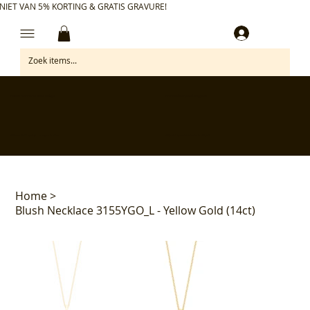
NIET VAN 5% KORTING & GRATIS GRAVURE!
Inloggen
✅ Gratis retourneren binnen 30 dagen
✅ Personaliseer je aankoop gratis
✅ Voor 17:00 besteld = morgen in huis*
✅ Klanten beoordelen ons met 4,7/5
Home
>
Blush Necklace 3155YGO_L - Yellow Gold (14ct)