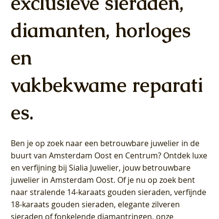
exclusieve sieraden,
– Geelgoud (14k) met
LG9006Y/S - Geelgoud
Geelgoud (14k) met
Geelgoud (14k) met
- Geelgoud (14k) met
Geelgoud (14k) met
- Geelgoud (14k) met
Geelgoud (14k) met
LG9007Y/S - Geelgoud
Geelgoud (14k) met
Geelgoud (14k) met
Geelgoud (14k) met
Geelgoud (14k) met
– Geelgoud (14k) met
Lab grown Diamant
(14k) met Lab grown
Lab grown Diamant
Lab grown Diamant
Lab grown Diamant
Lab grown Diamant
Lab grown Diamant
Lab grown Diamant
(14k) met Lab grown
Lab grown Diamant
Lab grown Diamant
Lab grown Diamant
Lab grown Diamant
Lab grown Diamant
diamanten, horloges
Diamant
Diamant
Prijs
Prijs
Prijs
Prijs
Prijs
Prijs
Prijs
Prijs
Prijs
Prijs
Prijs
Prijs
€ 649,00
€ 649,00
€ 599,00
€ 649,00
€ 849,00
€ 549,00
€ 749,00
€ 449,00
€ 899,00
€ 699,00
€ 1.049,00
€ 799,00
Prijs
Prijs
€ 349,00
€ 449,00
en
vakbekwame reparati
es.
Ben je op zoek naar een betrouwbare juwelier in de
buurt van Amsterdam
Oost
en
Centrum
? Ontdek luxe
en verfijning bij Sialia Juwelier,
jouw betrouwbare
juwelier in Amsterdam Oost
. Of je nu op zoek bent
naar stralende 14-karaats gouden sieraden, verfijnde
18-karaats gouden sieraden, elegante zilveren
sieraden of fonkelende diamantringen, onze