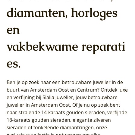
Lab grown Diamant
(14k) met Lab grown
Lab grown Diamant
Lab grown Diamant
Lab grown Diamant
Lab grown Diamant
Lab grown Diamant
Lab grown Diamant
(14k) met Lab grown
Lab grown Diamant
Lab grown Diamant
Lab grown Diamant
Lab grown Diamant
Lab grown Diamant
diamanten, horloges
Diamant
Diamant
Prijs
Prijs
Prijs
Prijs
Prijs
Prijs
Prijs
Prijs
Prijs
Prijs
Prijs
Prijs
€ 649,00
€ 649,00
€ 599,00
€ 649,00
€ 849,00
€ 549,00
€ 749,00
€ 449,00
€ 899,00
€ 699,00
€ 1.049,00
€ 799,00
Prijs
Prijs
€ 349,00
€ 449,00
en
vakbekwame reparati
es.
Ben je op zoek naar een betrouwbare juwelier in de
buurt van Amsterdam
Oost
en
Centrum
? Ontdek luxe
en verfijning bij Sialia Juwelier,
jouw betrouwbare
juwelier in Amsterdam Oost
. Of je nu op zoek bent
naar stralende 14-karaats gouden sieraden, verfijnde
18-karaats gouden sieraden, elegante zilveren
sieraden of fonkelende diamantringen, onze