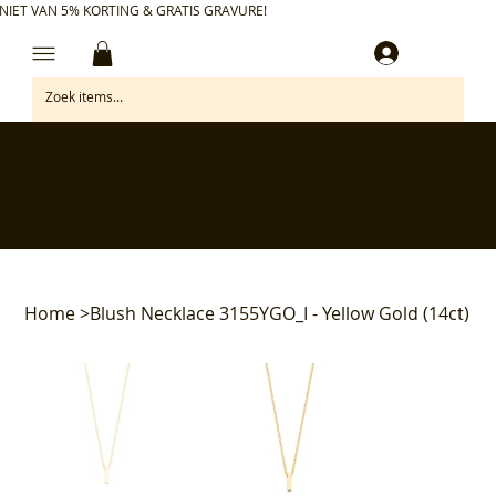
NIET VAN 5% KORTING & GRATIS GRAVURE!
Inloggen
✅ Gratis retourneren binnen 30 dagen
✅ Personaliseer je aankoop gratis
✅ Voor 17:00 besteld = morgen in huis*
✅ Klanten beoordelen ons met 4,7/5
Home
>
Blush Necklace 3155YGO_I - Yellow Gold (14ct)