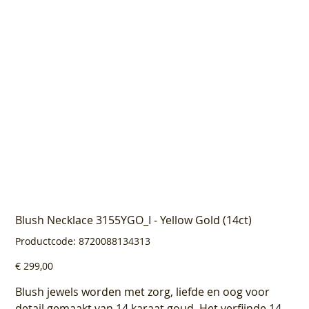
Blush Necklace 3155YGO_I - Yellow Gold (14ct)
Productcode
Productcode:
8720088134313
8720088134313
Prijs
€ 299,00
Blush jewels worden met zorg, liefde en oog voor
detail gemaakt van 14 karaat goud. Het verfijnde 14