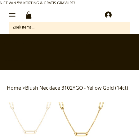
NIET VAN 5% KORTING & GRATIS GRAVURE!
Inloggen
✅ Gratis retourneren binnen 30 dagen
✅ Personaliseer je aankoop gratis
✅ Voor 17:00 besteld = morgen in huis*
✅ Klanten beoordelen ons met 4,7/5
Home
>
Blush Necklace 3102YGO - Yellow Gold (14ct)