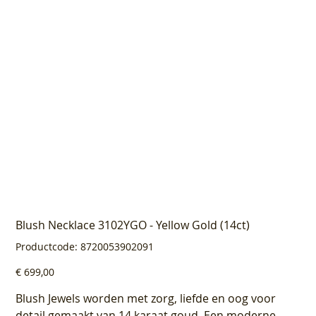
Blush Necklace 3102YGO - Yellow Gold (14ct)
Productcode
Productcode:
8720053902091
8720053902091
Prijs
€ 699,00
Blush Jewels worden met zorg, liefde en oog voor
detail gemaakt van 14 karaat goud. Een moderne